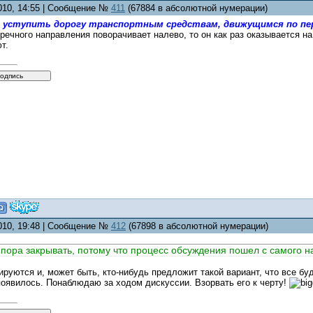
2010, 14:55 | Сообщение №
411
(67884 в абсолютной нумерации)
 уступить дорогу транспортным средствам, движущимся по пер
речного направления поворачивает налево, то он как раз оказывается н
т.
2010, 19:48 | Сообщение №
412
(67898 в абсолютной нумерации)
 пора закрывать, потому что процесс обсуждения пошел с самого н
руются и, может быть, кто-нибудь предложит такой вариант, что все буд
появилось. Понаблюдаю за ходом дискуссии. Взорвать его к черту!