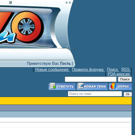
Приветствую Вас
Гость
|
[
Новые сообщения
·
Правила форума
·
Поиск
·
RSS
]
[
PDA-версия
]