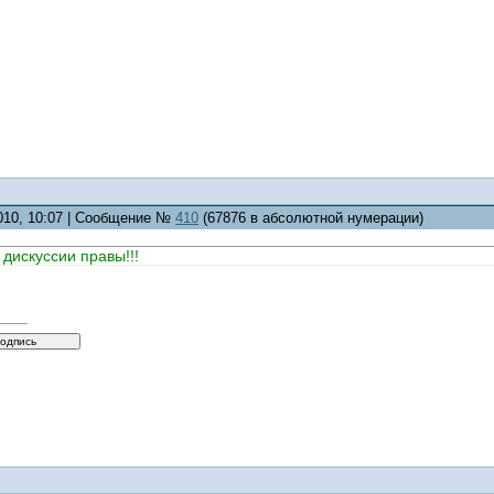
2010, 10:07 | Сообщение №
410
(67876 в абсолютной нумерации)
дискуссии правы!!!