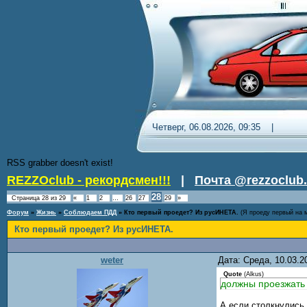
Четверг, 06.08.2026, 09:35 
RSS grabber doesn't exist!
REZZOclub - рекордсмен!!!
|
Почта @rezzoclub.
28
Страница
28
из
29
«
1
2
…
26
27
29
»
Форум
»
Жизнь
»
Соблюдаем ПДД
»
Кто первый проедет? Из русИНЕТА.
(Я проеду первый на 
Кто первый проедет? Из русИНЕТА.
weter
Дата: Среда, 10.03.
Quote
(
Alkus
)
должны проезжать 
А если столкнулись,