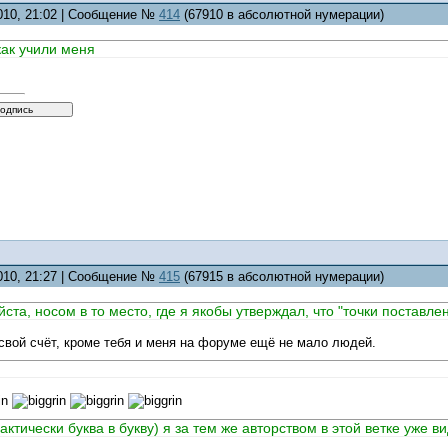
2010, 21:02 | Сообщение №
414
(67910 в абсолютной нумерации)
 как учили меня
2010, 21:27 | Сообщение №
415
(67915 в абсолютной нумерации)
ста, носом в то место, где я якобы утверждал, что "точки поставлен
свой счёт, кроме тебя и меня на форуме ещё не мало людей.
актически буква в букву) я за тем же авторством в этой ветке уже в