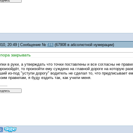
2010, 20:49 | Сообщение №
413
(67908 в абсолютной нумерации)
 пора закрывать
опки в руки, а утверждать что точки поставлены и все согласны не правил
роизойдёт, то произойти ему суждено на главной дороге на которую ра
ший из-под "уступи дорогу" водитель не сделал то, что предписывает е
оим правилам, я буду ездить так, как учили меня.