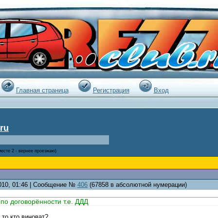
|
Главная страница
Регистрация
Вход
ru
месте 2 - вернее проезжаю)
2010, 01:46 | Сообщение №
406
(67858 в абсолютной нумерации)
по договорённости т.е. ДДД
 то кто виноват?