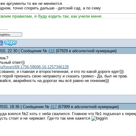
 же аргументы то же не меняются.
одном, точно спорить дальше - детский сад. а по сему
воим правилам, я буду ездить так, как учили меня.
2010, 22:30 | Сообщение №
416
(67929 в абсолютной нумерации)
ришь?
льный ответ))
.ru/forum/69-1756-58696-16-1257346128
ованно, и главная и второстепенная, и кто по какой дороге едет)))
 порой признать свою неправоту и сказать громко:- Да, был не прав.
ивайся, аварийность на дорогах мы всё равно не понизим)))
.2010, 18:36 | Сообщение №
417
(67999 в абсолютной нумерации)
куда взялся №2 хоть с неба свалился. Главное что №1 подъехал к пере
усть стоит и не чирикает. Где-то так мне кажется