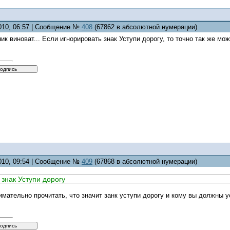
2010, 06:57 | Сообщение №
408
(67862 в абсолютной нумерации)
ник виноват... Если игнорировать знак Уступи дорогу, то точно так же мо
2010, 09:54 | Сообщение №
409
(67868 в абсолютной нумерации)
 знак Уступи дорогу
мательно прочитать, что значит занк уступи дорогу и кому вы должны ус