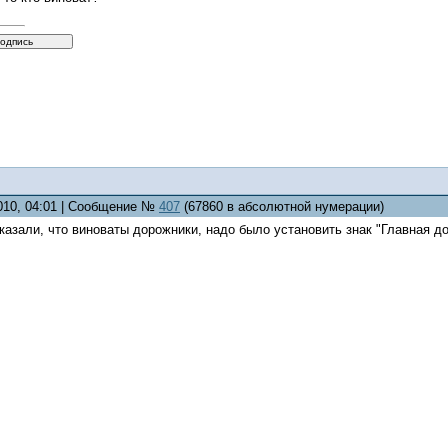
2010, 04:01 | Сообщение №
407
(67860 в абсолютной нумерации)
сказали, что виноваты дорожники, надо было установить знак "Главная до