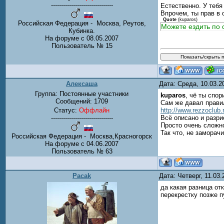
-------------------------------
Естественно. У тебя
Впрочем, ты прав в 
Quote
(
kuparos
)
Российская Федерация - Москва, Реутов,
Можете ездить по с
Кубинка.
На форуме с 08.05.2007
Пользователь № 15
Алексаша
Дата: Среда, 10.03.
Группа: Постоянные участники
kuparos
, чё ты спо
Сообщений:
1709
Сам же давал прави
Статус:
Оффлайн
http://www.rezzoclub
-------------------------------
Всё описано и разрис
Просто очень сложно
Так что, не заморач
Российская Федерация - Москва,Красногорск
На форуме с 04.06.2007
Пользователь № 63
Pacak
Дата: Четверг, 11.03
да какая разница от
перекрестку позже п