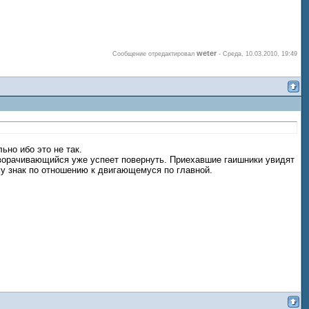
weter
Сообщение отредактировал
-
Среда, 10.03.2010, 19:49
ьно ибо это не так.
зворачивающийся уже успеет повернуть. Приехавшие гаишники увидят
му знак по отношению к двигающемуся по главной.