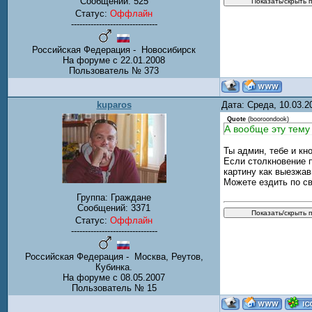
Сообщений:
525
Статус:
Оффлайн
-------------------------------
Российская Федерация - Новосибирск
На форуме с 22.01.2008
Пользователь № 373
kuparos
Дата: Среда, 10.03.
Quote
(
booroondook
)
А вообще эту тему
Ты админ, тебе и кн
Если столкновение п
картину как выезжав
Можете ездить по св
Группа: Граждане
Сообщений:
3371
Статус:
Оффлайн
-------------------------------
Российская Федерация - Москва, Реутов,
Кубинка.
На форуме с 08.05.2007
Пользователь № 15