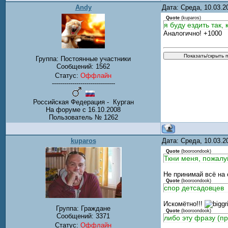
Andy
Дата: Среда, 10.03.
Quote
(
kuparos
)
я буду ездить так,
Аналогично! +1000
Группа: Постоянные участники
Сообщений:
1562
Статус:
Оффлайн
-------------------------------
Российская Федерация - Курган
На форуме с 16.10.2008
Пользователь № 1262
kuparos
Дата: Среда, 10.03.
Quote
(
booroondook
)
Ткни меня, пожалуй
Не принимай всё на 
Quote
(
booroondook
)
спор детсадовцев
Искомётно!!!
Группа: Граждане
Quote
(
booroondook
)
Сообщений:
3371
либо эту фразу (пр
Статус:
Оффлайн