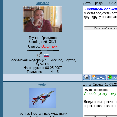
kuparos
Дата: Среда, 10.03.
"Водитель должен
А если водитель вст
друг другу не мешаю
Группа: Граждане
Сообщений:
3371
Статус:
Оффлайн
-------------------------------
Российская Федерация - Москва, Реутов,
Кубинка.
На форуме с 08.05.2007
Пользователь № 15
weter
Дата: Среда, 10.03.
Quote
(
booroondook
)
А вообще эту тему
Люди новые регистри
перекрёска пока не 
Группа: Постоянные участники