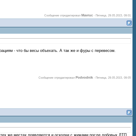
Mavruc
Сообщение отредактировал
-
Пятница, 29.05.2015, 09:01
рациям - что бы весы объехать. А так же и фуры с перевесом.
Podvodnik
Сообщение отредактировал
-
Пятница, 29.05.2015, 09:05
 и тех же местах появляются и осколки с жижами после лобовых ДТП