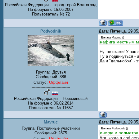
Российская Федерация - город-герой Волгоград
На форуме с 16.06.2007
Пользователь № 72
Podvodnik
Дата: Пятница, 29.0
Цитата
Mavruc
(
)
нафига местным 
Ну. не скажи! У нас
Ну а подвинуться - 
Да и "дальнобои" - 
Группа:
Друзья
Сообщений:
386
Статус:
Оффлайн
-------------------------------
Российская Федерация - Нерезиновый
На форуме с 06.02.2014
Пользователь № 11657
Mavruc
Дата: Пятница, 29.0
Группа: Постоянные участники
Цитата
Podvodnik
(
)
иногда и полметра
Сообщений:
2875
Ага, когда в лоб ле
Статус:
Оффлайн