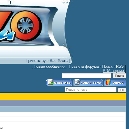
Приветствую Вас
Гость
|
[
Новые сообщения
·
Правила форума
·
Поиск
·
RSS
]
[
PDA-версия
]
у.