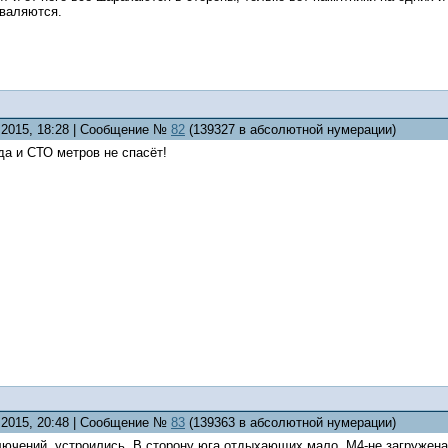
 валяются.
5.2015, 18:28 | Сообщение №
82
(139327 в абсолютной нумерации)
да и СТО метров не спасёт!
5.2015, 20:48 | Сообщение №
83
(139363 в абсолютной нумерации)
ючений, устроились. В сторону юга отдыхающих мало, М4-не загружена.