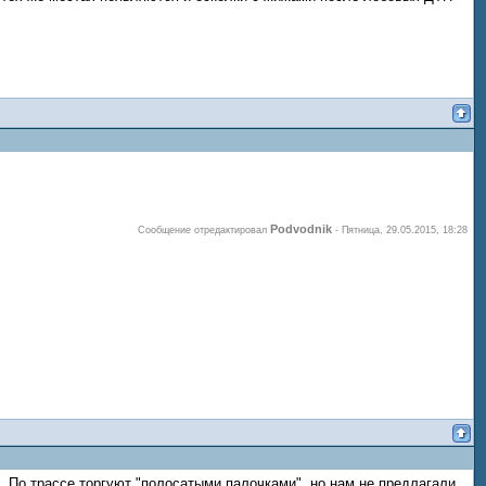
Podvodnik
Сообщение отредактировал
-
Пятница, 29.05.2015, 18:28
 По трассе торгуют "полосатыми палочками", но нам не предлагали.