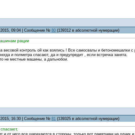
5.2015, 09:04 | Сообщение №
80
(139312 в абсолютной нумерации)
машинам рации
 за весовой контроль ой как взялись ! Все самосвалы и бетономешалки с 
иногда и полметра спасают, да и предупредит , если встречка занята.
это не местные машины, а дальнобои.
5.2015, 16:30 | Сообщение №
81
(139325 в абсолютной нумерации)
 спасают,
тит и от него все шарахаются в стороны, только вот памятники на одних