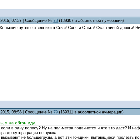
5.2015, 07:37 | Сообщение №
78
(139307 в абсолютной нумерации)
Кольские путешественники в Сочи! Саня и Ольга! Счастливой дороги! Ни
5.2015, 08:58 | Сообщение №
79
(139311 в абсолютной нумерации)
, я на обгон иду.
 если в одну полосу? Ну на пол-метра подвинется и что это даст? И наф
ора до хутора рация не нужна.
 вызывают не большегрузы, а вот эти гонщики, пытающиеся пролезть по