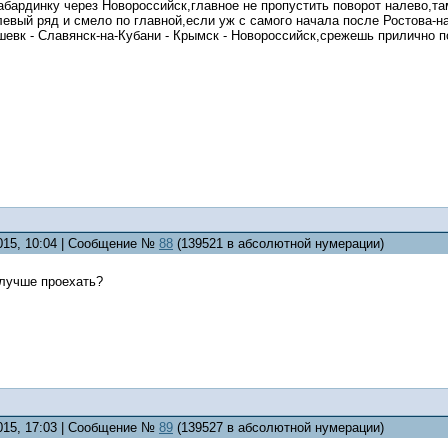
бардинку через Новороссийск,главное не пропустить поворот налево,та
левый ряд и смело по главной,если уж с самого начала после Ростова-на
евк - Славянск-на-Кубани - Крымск - Новороссийск,срежешь прилично по
2015, 10:04 | Сообщение №
88
(139521 в абсолютной нумерации)
 лучше проехать?
2015, 17:03 | Сообщение №
89
(139527 в абсолютной нумерации)