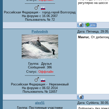
регулярно на шоссе
-------------------------------
Российская Федерация - город-герой Волгоград
На форуме с 16.06.2007
Пользователь № 72
Podvodnik
Дата: Пятница, 29.0
Mavruc
, От дебилои
Группа:
Друзья
Сообщений:
386
Статус:
Оффлайн
-------------------------------
Российская Федерация - Нерезиновый
На форуме с 06.02.2014
Пользователь № 11657
alex51
Дата: Суббота, 30.0
Группа: Постоянные участники
Добрались без прикл