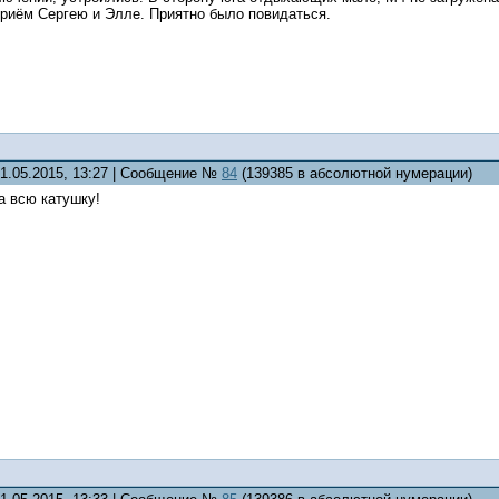
приём Сергею и Элле. Приятно было повидаться.
31.05.2015, 13:27 | Сообщение №
84
(139385 в абсолютной нумерации)
а всю катушку!