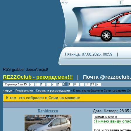
Пятница, 07.08.2026, 00:59 
RSS grabber doesn't exist!
REZZOclub - рекордсмен!!!
|
Почта @rezzoclub.
6
Страница
6
из
15
«
1
2
…
4
5
7
8
…
14
15
»
Форум
»
Путешествия
»
Советы и рекомендации
»
К тем, кто собрался в Сочи на машине
(бо
К тем, кто собрался в Сочи на машине
Rapidrezzo
Дата: Четверг, 28.05
Цитата
Mavruc
(
)
Я имею ввиду опас
Вот и причина устан