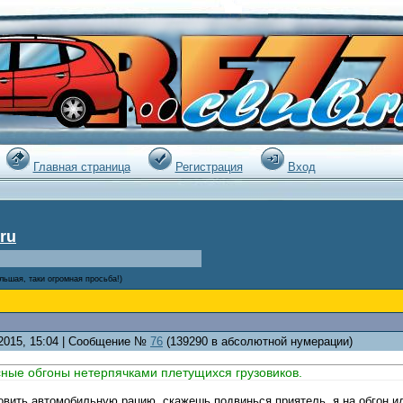
|
Главная страница
Регистрация
Вход
ru
льшая, таки огромная просьба!)
.2015, 15:04 | Сообщение №
76
(139290 в абсолютной нумерации)
ные обгоны нетерпячками плетущихся грузовиков.
овить автомобильную рацию, скажешь подвинься приятель, я на обгон ид