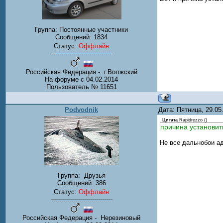
Группа: Постоянные участники
Сообщений:
1834
Статус:
Оффлайн
-------------------------------
Российская Федерация - г.Волжский
На форуме с 04.02.2014
Пользователь № 11651
Podvodnik
Дата: Пятница, 29.0
Цитата
Rapidrezzo
(
)
причина установит
Не все дальнобои ад
Группа:
Друзья
Сообщений:
386
Статус:
Оффлайн
-------------------------------
Российская Федерация - Нерезиновый