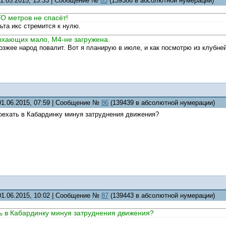
31.05.2015, 13:33 | Сообщение №
85
(139386 в абсолютной нумерации)
О метров не спасёт!
ьта икс стремится к нулю.
ыхающих мало, М4-не загружена.
озжее народ повалит. Вот я планирую в июле, и как посмотрю из клубней
01.06.2015, 07:59 | Сообщение №
86
(139439 в абсолютной нумерации)
роехать в Кабардинку минуя затруднения движения?
01.06.2015, 10:02 | Сообщение №
87
(139443 в абсолютной нумерации)
ь в Кабардинку минуя затруднения движения?