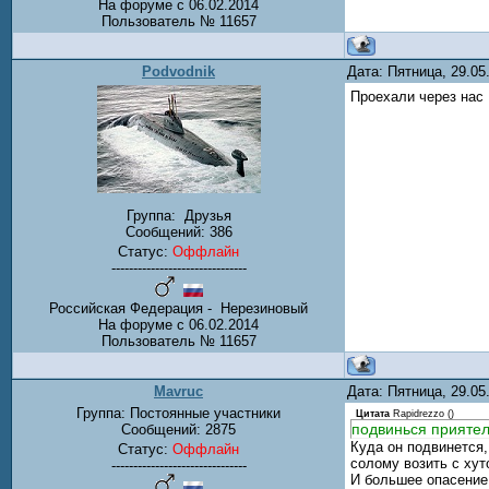
На форуме с 06.02.2014
Пользователь № 11657
Podvodnik
Дата: Пятница, 29.0
Проехали через нас 
Группа:
Друзья
Сообщений:
386
Статус:
Оффлайн
-------------------------------
Российская Федерация - Нерезиновый
На форуме с 06.02.2014
Пользователь № 11657
Mavruc
Дата: Пятница, 29.0
Группа: Постоянные участники
Цитата
Rapidrezzo
(
)
подвинься приятель
Сообщений:
2875
Куда он подвинется,
Статус:
Оффлайн
солому возить с хут
-------------------------------
И большее опасение