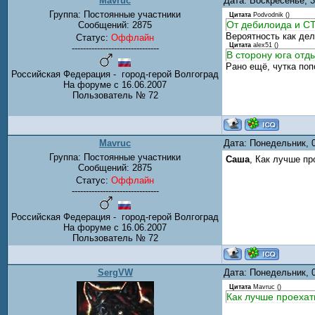
Mavruc
Дата: Воскресенье, 
Группа: Постоянные участники
Цитата
Podvodnik
(
)
От дебилоида и СТ
Сообщений:
2875
Вероятность как дел
Статус:
Оффлайн
Цитата
alex51
(
)
-------------------------------
В сторону юга отд
Рано ещё, чутка поп
Российская Федерация - город-герой Волгоград
На форуме с 16.06.2007
Пользователь № 72
Mavruc
Дата: Понедельник, 
Группа: Постоянные участники
Саша
, Как лучше п
Сообщений:
2875
Статус:
Оффлайн
-------------------------------
Российская Федерация - город-герой Волгоград
На форуме с 16.06.2007
Пользователь № 72
SergVW
Дата: Понедельник, 
Цитата
Mavruc
(
)
Как лучше проехат