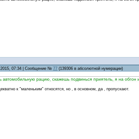
5.2015, 07:34 | Сообщение №
77
(139306 в абсолютной нумерации)
ь автомобильную рацию, скажешь подвинься приятель, я на обгон и
екватно к "маленьким" относятся, но , в основном, да , пропускают.