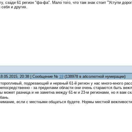
, сзади 61 регион "фа-фа". Мало того, что там знак стоит "Уступи дорог
 себя и других.
18.05.2015, 20:38 | Сообщение №
19
(138978 в абсолютной нумерации)
торопливый, подрезающий и нервный 61-й регион у нас много-много расс
 непосредственно - за пределами области они очень стараются быть ве
ы может разница и не заметна между 61-м и 23-м регионами, но я вам ск
убань.
нимание, если с местными общаться будете. Нормы местной вежливос