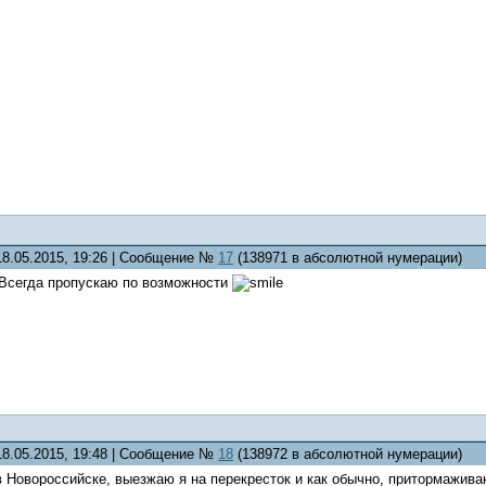
18.05.2015, 19:26 | Сообщение №
17
(138971 в абсолютной нумерации)
Всегда пропускаю по возможности
18.05.2015, 19:48 | Сообщение №
18
(138972 в абсолютной нумерации)
 Новороссийске, выезжаю я на перекресток и как обычно, притормажива