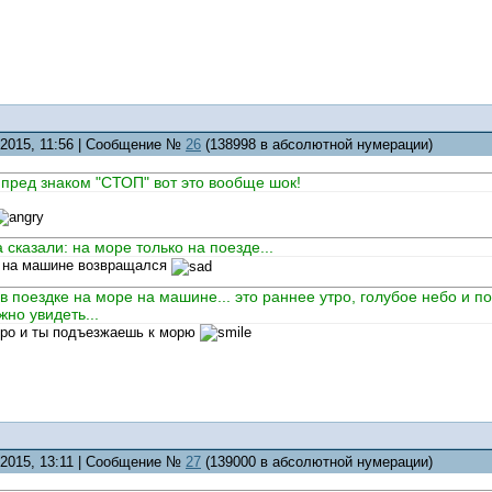
.2015, 11:56 | Сообщение №
26
(138998 в абсолютной нумерации)
т пред знаком "СТОП" вот это вообще шок!
сказали: на море только на поезде...
н на машине возвращался
 поездке на море на машине... это раннее утро, голубое небо и по
но увидеть...
утро и ты подъезжаешь к морю
.2015, 13:11 | Сообщение №
27
(139000 в абсолютной нумерации)