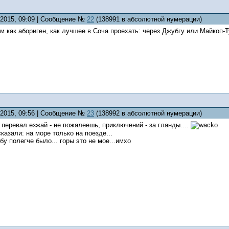
5.2015, 09:09 | Сообщение №
22
(138991 в абсолютной нумерации)
ам как абориген, как лучшее в Соча проехать: через Джубгу или Майкоп-
5.2015, 09:56 | Сообщение №
23
(138992 в абсолютной нумерации)
перевал езжай - не пожалеешь, приключений - за гланды....
казали: на море только на поезде...
бу полегче было... горы это не мое...имхо