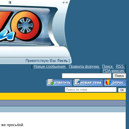
Приветствую Вас
Гость
|
[
Новые сообщения
·
Правила форума
·
Поиск
·
RSS
]
[
PDA-версия
]
 же просьбой.