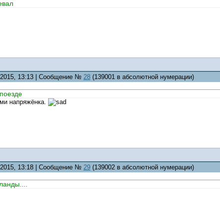
евал
5.2015, 13:13 | Сообщение №
28
(139001 в абсолютной нумерации)
 поезде
ами напряжёнка.
5.2015, 13:18 | Сообщение №
29
(139002 в абсолютной нумерации)
ланды....