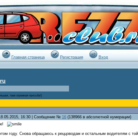
|
Главная страница
Регистрация
Вход
ru
льшая, таки огромная просьба!)
18.05.2015, 16:30 | Сообщение №
16
(138966 в абсолютной нумерации)
йте!
этом году. Снова обращаюсь к реццоводам и остальным водителям с той