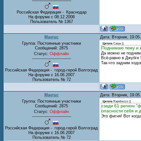
-------------------------------
Российская Федерация - Краснодар
На форуме с 08.12.2008
Пользователь № 1367
Mavruc
Дата: Вторник, 19.0
Группа: Постоянные участники
Цитата
Саша
(
)
Поднимаю тему и в
Сообщений:
2875
Да можно не подним
Статус:
Оффлайн
Всё-равно в Джубге 
-------------------------------
Так-что задним ход
Российская Федерация - город-герой Волгоград
На форуме с 16.06.2007
Пользователь № 72
Mavruc
Дата: Вторник, 19.0
Группа: Постоянные участники
Цитата
Rapidrezzo
(
)
сзади 61 регион "ф
Сообщений:
2875
опасности себя и д
Статус:
Оффлайн
Это фигня! Вот когд
-------------------------------
Российская Федерация - город-герой Волгоград
На форуме с 16.06.2007
Пользователь № 72