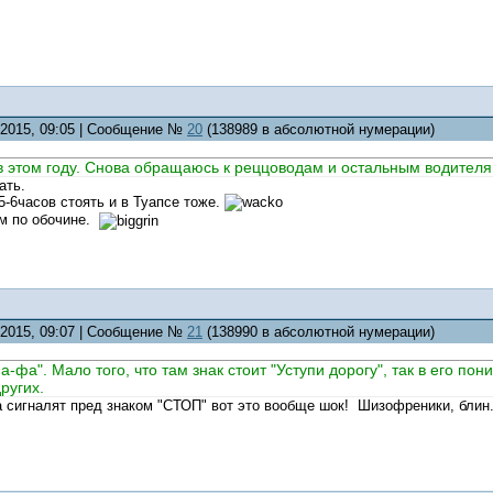
5.2015, 09:05 | Сообщение №
20
(138989 в абсолютной нумерации)
 этом году. Снова обращаюсь к реццоводам и остальным водителям
ать.
5-6часов стоять и в Туапсе тоже.
ом по обочине.
5.2015, 09:07 | Сообщение №
21
(138990 в абсолютной нумерации)
а-фа". Мало того, что там знак стоит "Уступи дорогу", так в его п
ругих.
а сигналят пред знаком "СТОП" вот это вообще шок! Шизофреники, блин