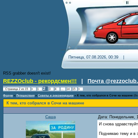
Пятница, 07.08.2026, 00:39 
RSS grabber doesn't exist!
REZZOclub - рекордсмен!!!
|
Почта @rezzoclub.
2
Страница
2
из
15
«
1
3
4
…
14
15
»
Форум
»
Путешествия
»
Советы и рекомендации
»
К тем, кто собрался в Сочи на машине
(бо
К тем, кто собрался в Сочи на машине
Саша
Дата: Понедельник, 
И снова здравству
Поднимаю тему и в 