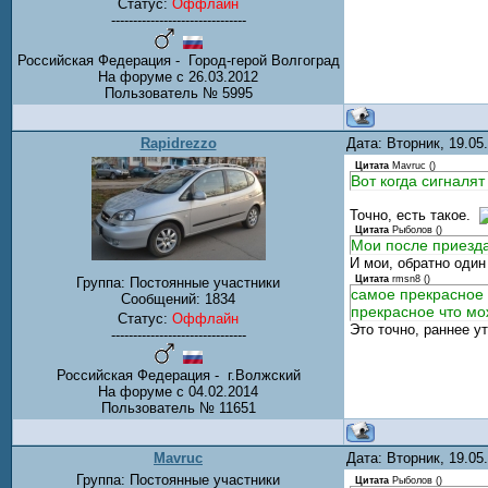
Статус:
Оффлайн
-------------------------------
Российская Федерация - Город-герой Волгоград
На форуме с 26.03.2012
Пользователь № 5995
Rapidrezzo
Дата: Вторник, 19.05
Цитата
Mavruc
(
)
Вот когда сигналя
Точно, есть такое.
Цитата
Рыболов
(
)
Мои после приезда 
И мои, обратно оди
Цитата
rmsn8
(
)
Группа: Постоянные участники
самое прекрасное в
Сообщений:
1834
прекрасное что мож
Статус:
Оффлайн
Это точно, раннее 
-------------------------------
Российская Федерация - г.Волжский
На форуме с 04.02.2014
Пользователь № 11651
Mavruc
Дата: Вторник, 19.05
Группа: Постоянные участники
Цитата
Рыболов
(
)