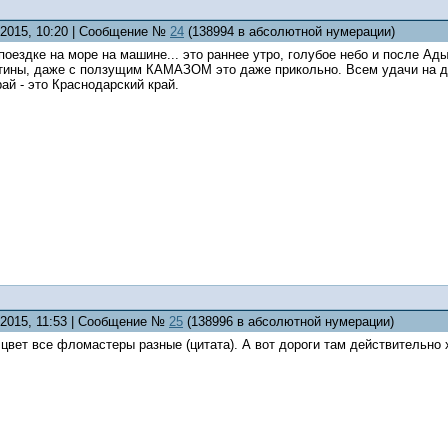
5.2015, 10:20 | Сообщение №
24
(138994 в абсолютной нумерации)
поездке на море на машине... это раннее утро, голубое небо и после Ад
антины, даже с ползущим КАМАЗОМ это даже прикольно. Всем удачи на д
рай - это Краснодарский край.
.2015, 11:53 | Сообщение №
25
(138996 в абсолютной нумерации)
 цвет все фломастеры разные (цитата). А вот дороги там действительно 