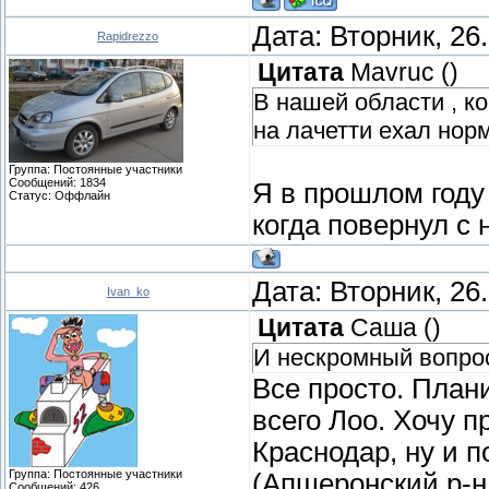
Дата: Вторник, 26
Rapidrezzo
Цитата
Mavruc
(
)
В нашей области , ко
на лачетти ехал нор
Группа: Постоянные участники
Сообщений:
1834
Я в прошлом году
Статус:
Оффлайн
когда повернул с 
Дата: Вторник, 26
Ivan_ko
Цитата
Саша
(
)
И нескромный вопро
Все просто. Плани
всего Лоо. Хочу 
Краснодар, ну и п
Группа: Постоянные участники
(Апшеронский р-н
Сообщений:
426