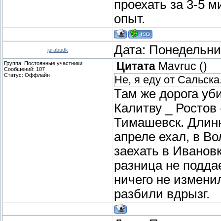
проехать за 3-5 м
опыт.
Дата: Понедельник
jurabudk
Группа: Постоянные участники
Цитата
Mavruc
(
)
Сообщений:
107
Статус:
Оффлайн
Не, я еду от Сальска
Там же дорога уб
Калитву _ Ростов 
Тимашевск. Длинн
апреле ехал, в Во
заехать в Ивановк
разница не поддае
ничего не изменил
разбили вдрызг.