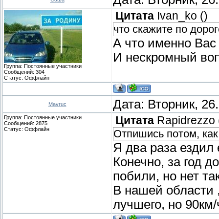
Цитата
Ivan_ko
(
)
что скажите по дорог
А что именно Вас
И нескромный воп
Группа: Постоянные участники
Сообщений:
304
Статус:
Оффлайн
Дата: Вторник, 26
Mavruc
Группа: Постоянные участники
Цитата
Rapidrezzo
Сообщений:
2875
Статус:
Оффлайн
Отпишись потом, как
Я два раза ездил 
Конечно, за год д
побили, но нет та
В нашей области ,
лучшего, но 90км/