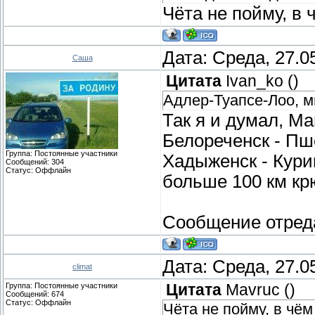
Чёта не пойму, в
Дата: Среда, 27.0
Саша
Цитата
Ivan_ko
(
)
Адлер-Туапсе-Лоо, 
Так я и думал, Ма
Белореченск - Пше
Группа: Постоянные участники
Хадыженск - Курин
Сообщений:
304
Статус:
Оффлайн
больше 100 км кр
Сообщение отред
Дата: Среда, 27.0
climat
Группа: Постоянные участники
Цитата
Mavruc
(
)
Сообщений:
674
Статус:
Оффлайн
Чёта не пойму, в чё