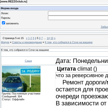
[
www.REZZOclub.ru
]
Форма входа
Логин:
Пароль:
запомнить
Забыл
Страница
5
из
15
«
1
2
3
4
5
6
7
…
14
15
»
Форум
»
Советы и рекомендации
»
К тем, кто собрался в Сочи на машине
К тем, кто собрался в Сочи на машине
Дата: Понедельник
Саша
Цитата
climat
(
)
что за реверсивное 
Ремонт дороги/мо
остается для прое
Группа: Постоянные участники
очереди проезжают
Сообщений:
304
Статус:
Оффлайн
В зависимости от