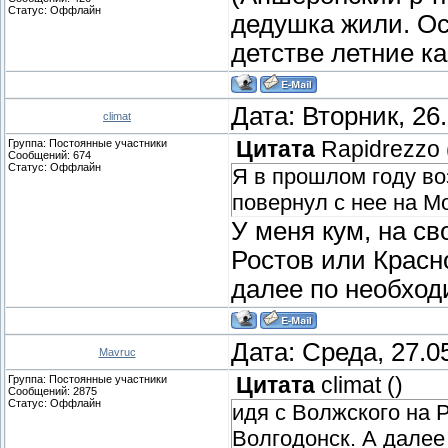
Статус:
Оффлайн
дедушка жили. Ос
детстве летние ка
Дата: Вторник, 26
climat
Группа: Постоянные участники
Цитата
Rapidrezzo
Сообщений:
674
Статус:
Оффлайн
Я в прошлом году во
повернул с нее на Мо
У меня кум, на с
Ростов или Красно
далее по необход
Дата: Среда, 27.0
Mavruc
Группа: Постоянные участники
Цитата
climat
(
)
Сообщений:
2875
Статус:
Оффлайн
идя с Волжского на 
Волгодонск. А далее