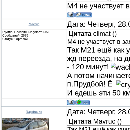
М4 не участвует в
Дата: Четверг, 28
Mavruc
Группа: Постоянные участники
Цитата
climat
(
)
Сообщений:
2875
Статус:
Оффлайн
М4 не участвует в за
Так М21 ещё как у
жд переезда, на д
- 120 минут!
А потом начинает
п.Прудбой! Ё
И едешь эти 50 к
Дата: Четверг, 28
Rapidrezzo
Цитата
Mavruc
(
)
Так М21 ещё как учас