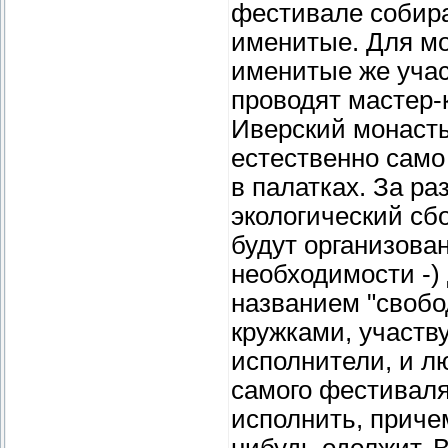
фестивале собира
именитые. Для мо
именитые же учас
проводят мастер-
Иверский монасты
естественно само
в палатках. За р
экологический сбо
будут организова
необходимости -)
названием "свобо
кружками, участв
исполнители, и л
самого фестиваля
исполнить, причем
нибудь одолжит. 