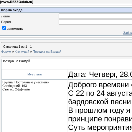
[
www.REZZOclub.ru
]
Форма входа
Логин:
Пароль:
запомнить
Забыл
Страница
1
из
1
1
Форум
»
Кто куда?
»
Поездка на Валдай
Поездка на Валдай
Дата: Четверг, 28
Mystmare
Группа: Постоянные участники
Доброго времени 
Сообщений:
163
Статус:
Оффлайн
С 22 по 24 авгус
бардовской песни
В прошлом году я
принципе понравил
Суть мероприятия