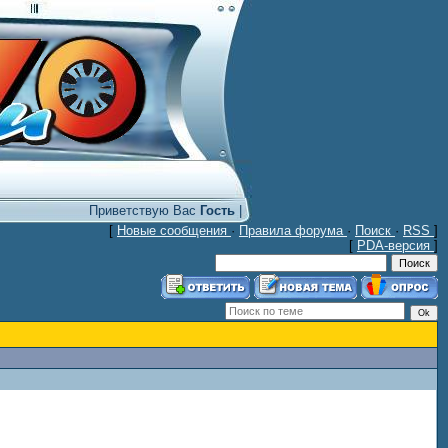
Приветствую Вас
Гость
|
[
Новые сообщения
·
Правила форума
·
Поиск
·
RSS
]
[
PDA-версия
]