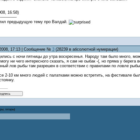
08, 16:58)
--------------
устил предыдущую тему про Валдай.
.2008, 17:13 | Сообщение №
3
(28239 в абсолютной нумерации)
лись с ночи пятницы до утра воскресенья. Народу там было много, може
могу ни чего интересного сказать, я сам не оыбак -(, но пряма у берега
вный лов рыбы там разрешен в соответствии с правилами по ловле рыбы 
е 2-10 км много людей с палатками можно встретить, на фестивале были
стоянку.
тры, гитары)