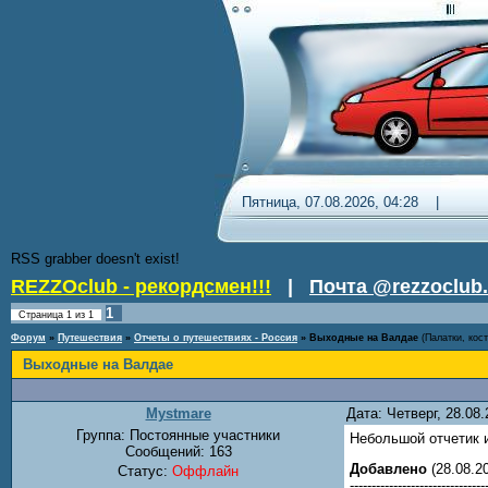
Пятница, 07.08.2026, 04:28 
RSS grabber doesn't exist!
REZZOclub - рекордсмен!!!
|
Почта @rezzoclub.
1
Страница
1
из
1
Форум
»
Путешествия
»
Отчеты о путешествиях - Россия
»
Выходные на Валдае
(Палатки, кос
Выходные на Валдае
Mystmare
Дата: Четверг, 28.08
Группа: Постоянные участники
Небольшой отчетик 
Сообщений:
163
Добавлено
(28.08.20
Статус:
Оффлайн
-------------------------------
-------------------------------