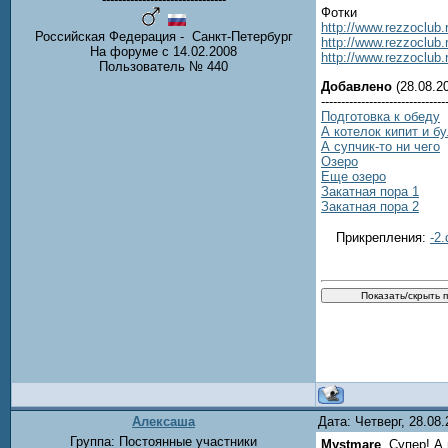
Фотки
http://www.rezzoclub.
Российская Федерация - Санкт-Петербург
http://www.rezzoclub.
На форуме с 14.02.2008
http://www.rezzoclub.
Пользователь № 440
Добавлено
(28.08.20
-------------------------------
Подготовка к обеду
А котелок кипит и б
А супчик-то ни чего
Озеро
Еще озеро
Закатная пора 1
Закатная пора 2
Прикрепления:
-2.
Алексаша
Дата: Четверг, 28.08
Группа: Постоянные участники
Mystmare
, Супер! А