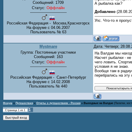
Сообщений:
1709
А рыбалка как?
Статус:
Оффлайн
Добавлено
(28.08.20
-------------------------------
-------------------------------
Упс. Что-то я проп
Российская Федерация - Москва,Красногорск
На форуме с 04.06.2007
Пользователь № 63
Mystmare
Дата: Четверг, 28.08
Группа: Постоянные участники
На Валдае мы находи
Сообщений:
163
Насчет рыбалки - не 
Статус:
Оффлайн
чего ловить. Спорти
-------------------------------
условия я не знаю.
Вообще там в радиус
перебрались на эту 
Российская Федерация - Санкт-Петербург
На форуме с 14.02.2008
Пользователь № 440
Форум
»
Путешествия
»
Отчеты о путешествиях - Россия
»
Выходные на Валдае
(Палатки, кос
1
Страница
1
из
1