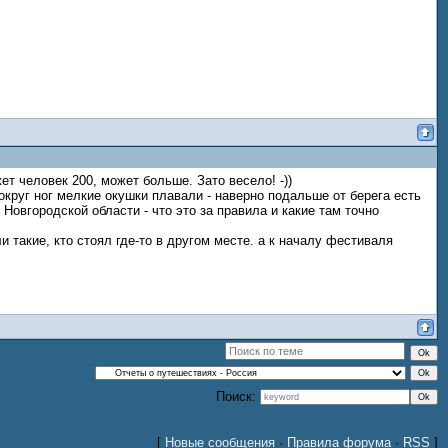
т человек 200, может больше. Зато весело! -))
 вокруг ног мелкие окушки плавали - наверно подальше от берега есть
Новгородской области - что это за правила и какие там точно
 такие, кто стоял где-то в другом месте. а к началу фестиваля
Поиск:
[
Новые сообщения
·
Правила форума
·
RSS
]