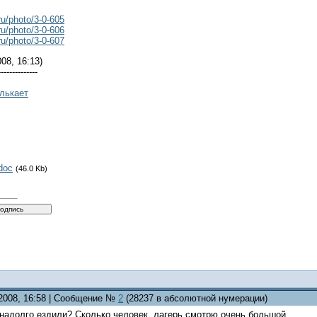
ru/photo/3-0-605
ru/photo/3-0-606
ru/photo/3-0-607
08, 16:13)
--------------
улькает
doc
(46.0 Kb)
.2008, 16:58 | Сообщение №
2
(28237 в абсолютной нумерации)
 надолго ездили? Сколько человек, лагерь смотрю очень большой.