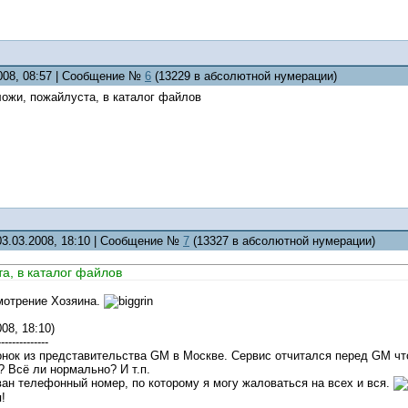
2008, 08:57 | Сообщение №
6
(13229 в абсолютной нумерации)
ожи, пожайлуста, в каталог файлов
03.03.2008, 18:10 | Сообщение №
7
(13327 в абсолютной нумерации)
а, в каталог файлов
смотрение Хозяина.
08, 18:10)
--------------
онок из представительства GM в Москве. Сервис отчитался перед GM чт
 Всё ли нормально? И т.п.
ан телефонный номер, по которому я могу жаловаться на всех и вся.
!