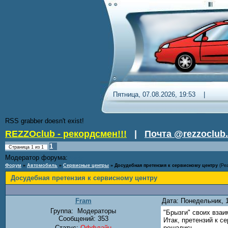
Пятница, 07.08.2026, 19:53 
RSS grabber doesn't exist!
REZZOclub - рекордсмен!!!
|
Почта @rezzoclub.
1
Страница
1
из
1
Модератор форума:
Nordic
Форум
»
Автомобиль
»
Сервисные центры
»
Досудебная претензия к сервисному центру
(Ре
Досудебная претензия к сервисному центру
Fram
Дата: Понедельник, 
Группа:
Модераторы
"Брызги" своих вза
Сообщений:
353
Итак, претензий к с
Статус:
Оффлайн
решались.