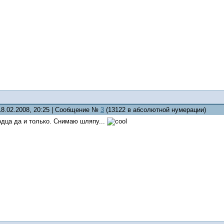
18.02.2008, 20:25 | Сообщение №
3
(13122 в абсолютной нумерации)
одца да и только. Снимаю шляпу...