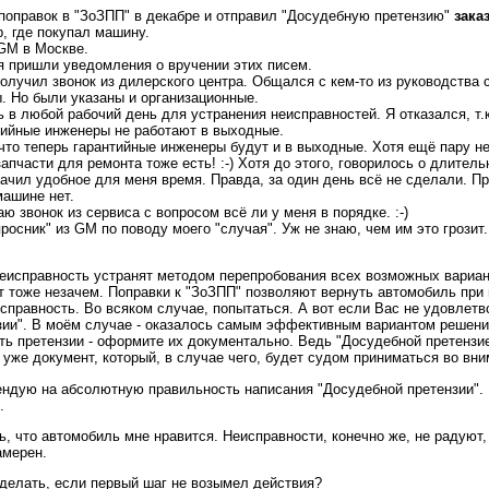
поправок в "ЗоЗПП" в декабре и отправил "Досудебную претензию"
зака
р, где покупал машину.
 GM в Москве.
я пришли уведомления о вручении этих писем.
получил звонок из дилерского центра. Общался с кем-то из руководства
. Но были указаны и организационные.
 в любой рабочий день для устранения неисправностей. Я отказался, т.к.
тийные инженеры не работают в выходные.
что теперь гарантийные инженеры будут и в выходные. Хотя ещё пару нед
запчасти для ремонта тоже есть! :-) Хотя до этого, говорилось о длитель
начил удобное для меня время. Правда, за один день всё не сделали. 
машине нет.
ю звонок из сервиса с вопросом всё ли у меня в порядке. :-)
росник" из GM по поводу моего "случая". Уж не знаю, чем им это грозит.
неисправность устранят методом перепробования всех возможных вариан
 тоже незачем. Поправки к "ЗоЗПП" позволяют вернуть автомобиль при 
справность. Во всяком случае, попытаться. А вот если Вас не удовлетв
ии". В моём случае - оказалось самым эффективным вариантом решения 
ь претензии - оформите их документально. Ведь "Досудебной претензие
 уже документ, который, в случае чего, будет судом приниматься во вн
ендую на абсолютную правильность написания "Досудебной претензии". 
.
ь, что автомобиль мне нравится. Неисправности, конечно же, не радуют,
амерен.
 делать, если первый шаг не возымел действия?