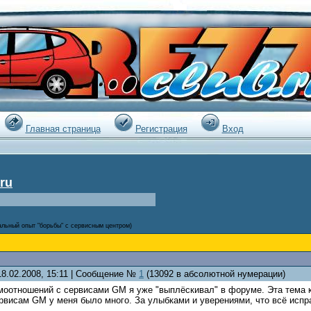
|
Главная страница
Регистрация
Вход
ru
альный опыт "борьбы" с сервисным центром)
18.02.2008, 15:11 | Сообщение №
1
(13092 в абсолютной нумерации)
имоотношений с сервисами GM я уже "выплёскивал" в форуме. Эта тема
ервисам GM у меня было много. За улыбками и уверениями, что всё испр