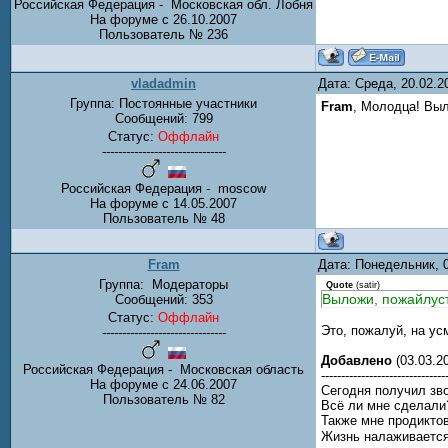
Российская Федерация - Московская обл. Лобня
На форуме с 26.10.2007
Пользователь № 236
vladadmin
Дата: Среда, 20.02.
Группа: Постоянные участники
Fram
, Молодца! Выл
Сообщений:
799
Статус:
Оффлайн
-------------------------------
Российская Федерация - moscow
На форуме с 14.05.2007
Пользователь № 48
Fram
Дата: Понедельник, 
Группа:
Модераторы
Quote
(
satir
)
Выложи, пожайлуст
Сообщений:
353
Статус:
Оффлайн
Это, пожалуй, на у
-------------------------------
Добавлено
(03.03.20
Российская Федерация - Московская область
-------------------------------
На форуме с 24.06.2007
Сегодня получил зв
Пользователь № 82
Всё ли мне сделали?
Также мне продиктов
Жизнь налаживается