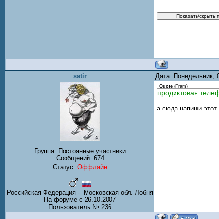
satir
Дата: Понедельник, 
Quote
(
Fram
)
продиктован теле
а сюда напиши этот 
Группа: Постоянные участники
Сообщений:
674
Статус:
Оффлайн
-------------------------------
Российская Федерация - Московская обл. Лобня
На форуме с 26.10.2007
Пользователь № 236