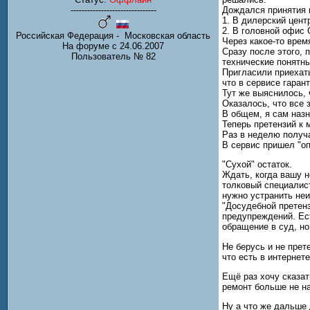
-------------------------------
Дождался принятия 
1. В дилерский цент
2. В головной офис
Российская Федерация - Московская область
Через какое-то врем
На форуме с 24.06.2007
Сразу после этого, 
Пользователь № 82
технические понятны
Пригласили приехать
что в сервисе гаран
Тут же выяснилось, 
Оказалось, что все 
В общем, я сам наз
Теперь претензий к 
Раз в неделю получа
В сервис пришел "оп
"Сухой" остаток.
Ждать, когда вашу 
толковый специалист
нужно устранить неи
"Досудебной претенз
предупреждений. Ест
обращение в суд, но
Не берусь и не прет
что есть в интернете
Ещё раз хочу сказат
ремонт больше не н
Ну а что же дальше