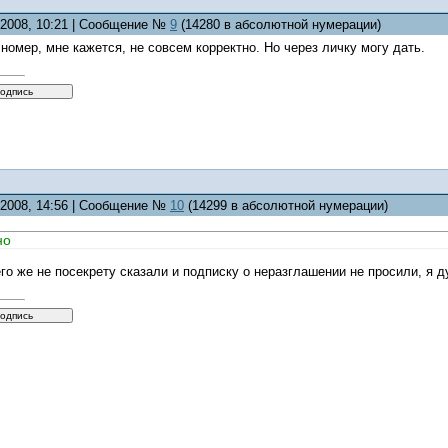
3.2008, 10:21 | Сообщение №
9
(14280 в абсолютной нумерации)
номер, мне кажется, не совсем корректно. Но через личку могу дать.
3.2008, 14:56 | Сообщение №
10
(14299 в абсолютной нумерации)
но
го же не посекрету сказали и подписку о неразглашении не просили, я д