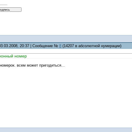
03.03.2008, 20:37 | Сообщение №
8
(14207 в абсолютной нумерации)
фонный номер
номерок. всем может пригодиться...