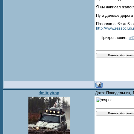
Я бы написал жалобу
Ну а дальше дорога 
Позволю себе добави
http://www.rezzoclub
Прикрепления:
54
dmitriytrop
Дата: Понедельник, 