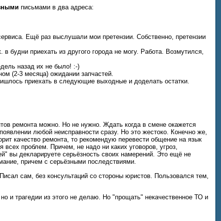
зными
письмами в два адреса:
 сервиса. Ещё раз выслушали мои претензии. Собственно, претензии
 в будни приехать из другого города не могу. Работа. Возмутился,
ель назад их не было! :-)
ном (2-3 месяца) ожидании запчастей.
Пришлось приехать в следующие выходные и доделать остатки.
тов ремонта можно. Но не нужно. Ждать когда в смене окажется
появлении любой неисправности сразу. Но это жестоко. Конечно же,
орит качество ремонта, то рекомендую перевести общение на язык
всех проблем. Причем, не надо ни каких уговоров, угроз,
й" вы декларируете серьёзность своих намерений. Это ещё не
имание, причем с серьёзными последствиями.
Писал сам, без консультаций со стороны юристов. Пользовался тем,
 но и трагедии из этого не делаю. Но "прощать" некачественное ТО и