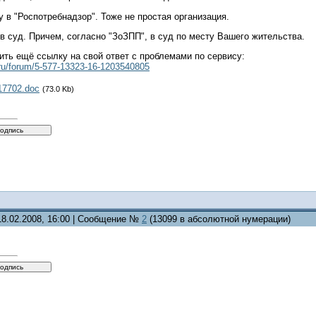
 в "Роспотребнадзор". Тоже не простая организация.
в суд. Причем, согласно "ЗоЗПП", в суд по месту Вашего жительства.
ть ещё ссылку на свой ответ с проблемами по сервису:
.ru/forum/5-577-13323-16-1203540805
17702.doc
(73.0 Kb)
18.02.2008, 16:00 | Сообщение №
2
(13099 в абсолютной нумерации)