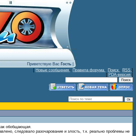
Приветствую Вас
Гость
|
[
Новые сообщения
·
Правила форума
·
Поиск
·
RSS
]
[
PDA-версия
]
 как обобщающая.
авлено, следовало разочарование и злость, т.к. реально проблемы не