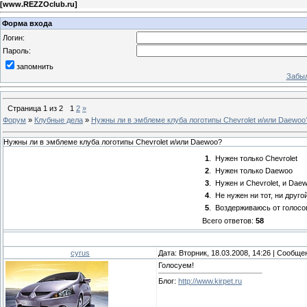
[
www.REZZOclub.ru
]
Форма входа
Логин:
Пароль:
запомнить
Забыл
Страница
1
из
2
1
2
»
Форум
»
Клубные дела
»
Нужны ли в эмблеме клуба логотипы Chevrolet и/или Daewoo
Нужны ли в эмблеме клуба логотипы Chevrolet и/или Daewoo?
1
.
Нужен только Chevrolet
2
.
Нужен только Daewoo
3
.
Нужен и Chevrolet, и Dae
4
.
Не нужен ни тот, ни друго
5
.
Воздерживаюсь от голосо
Всего ответов:
58
cyrus
Дата: Вторник, 18.03.2008, 14:26 | Сообщ
Голосуем!
Блог:
http://www.kirpet.ru