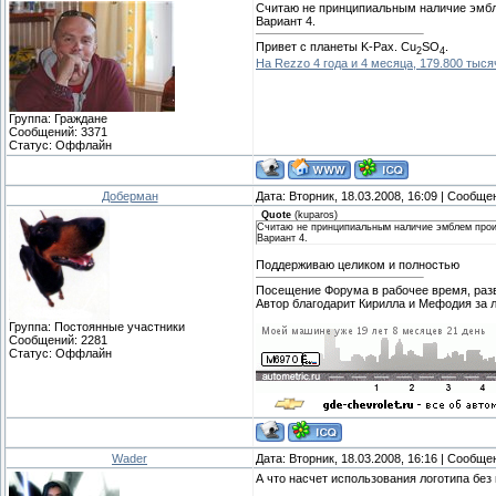
Считаю не принципиальным наличие эмбл
Вариант 4.
Привет с планеты K-Pax. Cu
SO
.
2
4
На Rezzo 4 года и 4 месяца, 179.800 тыся
Группа: Граждане
Сообщений:
3371
Статус:
Оффлайн
Доберман
Дата: Вторник, 18.03.2008, 16:09 | Сообщ
Quote
(
kuparos
)
Считаю не принципиальным наличие эмблем прои
Вариант 4.
Поддерживаю целиком и полностью
Посещение Форума в рабочее время, разв
Автор благодарит Кирилла и Мефодия за 
Группа: Постоянные участники
Сообщений:
2281
Статус:
Оффлайн
Wader
Дата: Вторник, 18.03.2008, 16:16 | Сообщ
А что насчет использования логотипа бе