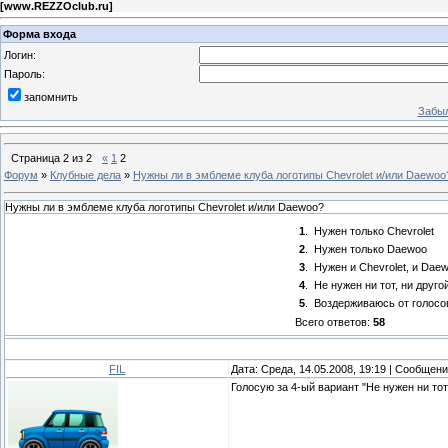
[
www.REZZOclub.ru
]
Форма входа
Логин:
Пароль:
запомнить
Забыл
Страница
2
из
2
«
1
2
Форум
»
Клубные дела
»
Нужны ли в эмблеме клуба логотипы Chevrolet и/или Daewoo
Нужны ли в эмблеме клуба логотипы Chevrolet и/или Daewoo?
1
.
Нужен только Chevrolet
2
.
Нужен только Daewoo
3
.
Нужен и Chevrolet, и Dae
4
.
Не нужен ни тот, ни друго
5
.
Воздерживаюсь от голосо
Всего ответов:
58
FIL
Дата: Среда, 14.05.2008, 19:19 | Сообщен
Голосую за 4-ый вариант "Не нужен ни тот,