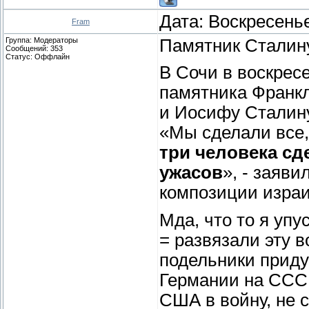
Дата: Воскресенье
Fram
Группа: Модераторы
Памятник Сталину
Сообщений:
353
Статус:
Оффлайн
В Сочи в воскрес
памятника Франкл
и Иосифу Сталину
«Мы сделали все,
три человека сд
ужасов
», - заяв
композиции изра
Мда, что то я упус
= развязали эту в
подельники приду
Германии на СССР
США в войну, не 