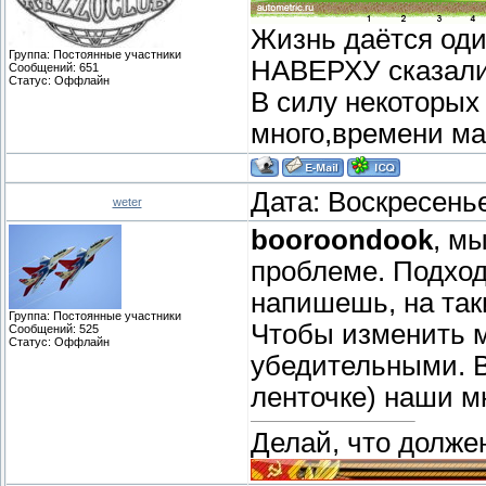
Жизнь даётся один
Группа: Постоянные участники
НАВЕРХУ сказали:
Сообщений:
651
Статус:
Оффлайн
В силу некоторых
много,времени ма
Дата: Воскресенье
weter
booroondook
, м
проблеме. Подход
напишешь, на так
Группа: Постоянные участники
Чтобы изменить м
Сообщений:
525
Статус:
Оффлайн
убедительными. В
ленточке) наши м
Делай, что должен