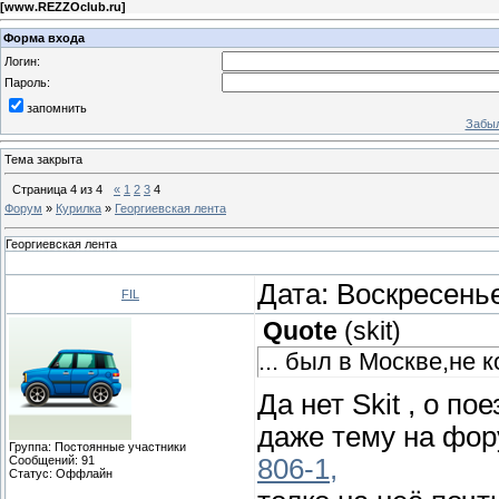
[
www.REZZOclub.ru
]
Форма входа
Логин:
Пароль:
запомнить
Забыл
Тема закрыта
Страница
4
из
4
«
1
2
3
4
Форум
»
Курилка
»
Георгиевская лента
Георгиевская лента
Дата: Воскресенье
FIL
Quote
(
skit
)
... был в Москве,не к
Да нет Skit , о п
даже тему на фо
Группа: Постоянные участники
Сообщений:
91
806-1,
Статус:
Оффлайн