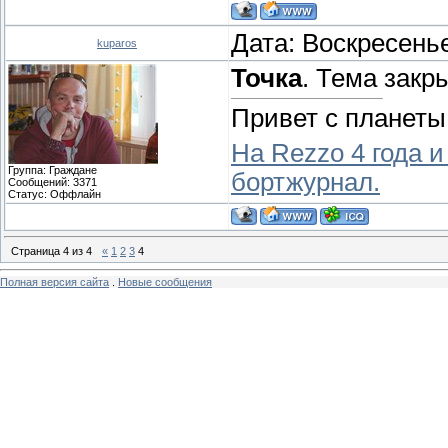
Дата: Воскресенье
kuparos
Точка
. Тема закр
Привет с планеты
На Rezzo 4 года и
Группа: Граждане
бортжурнал.
Сообщений:
3371
Статус:
Оффлайн
Страница
4
из
4
«
1
2
3
4
Полная версия сайта
.
Новые сообщения