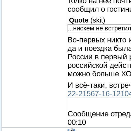
толко на неё почт
сообщил о гостин
Quote
(
skit
)
...нискем не встретил
Во-первых никто 
да и поездка был
России в первый 
российской дейст
можно больше Х
И всё-таки, встре
22-21567-16-1210
Сообщение отред
00:10