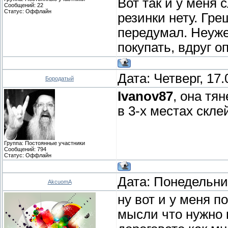
Вот так и у меня 
Сообщений:
22
Статус:
Оффлайн
резинки нету. Гре
передумал. Неуже
покупать, вдруг о
Дата: Четверг, 17
Бородатый
Ivanov87
, она тян
в 3-х местах скле
Группа: Постоянные участники
Сообщений:
794
Статус:
Оффлайн
Дата: Понедельник
AkcuomA
ну вот и у меня п
мысли что нужно к