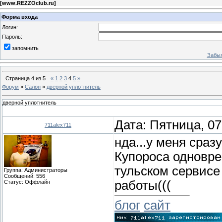
[
www.REZZOclub.ru
]
Форма входа
Логин:
Пароль:
запомнить
Забыл
Страница
4
из
5
«
1
2
3
4
5
»
Форум
»
Салон
»
дверной уплотнитель
дверной уплотнитель
Дата: Пятница, 07
711alex711
нда...у меня сраз
Купороса одновре
тульском сервисе 
Группа: Администраторы
Сообщений:
556
работы(((
Статус:
Оффлайн
блог
сайт