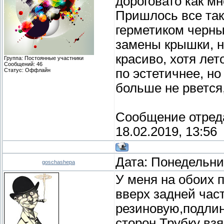
дороговато как мн
Пришлось все так
герметиком черн
замены крышки, н
красиво, хотя ле
Группа: Постоянные участники
Сообщений:
46
по эстетичнее, но
Статус:
Оффлайн
больше не рвется
Сообщение отред
18.02.2019, 13:56
Дата: Понедельник
goschashepa
У меня на обоих 
вверх задней част
резиновую,подлин
сторон.Трубку взя