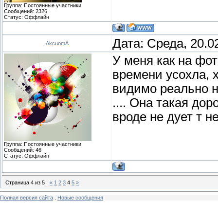
Группа: Постоянные участники
Сообщений:
2326
Статус:
Оффлайн
Дата: Среда, 20.0
AkcuomA
У меня как на фот
времени усохла, х
видимо реально на
.... Она такая дор
вроде не дует т н
Группа: Постоянные участники
Сообщений:
46
Статус:
Оффлайн
Страница
4
из
5
«
1
2
3
4
5
»
Полная версия сайта
.
Новые сообщения