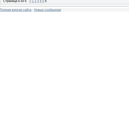
Страница
6
из
6
«
1
2
3
4
5
6
Полная версия сайта
.
Новые сообщения