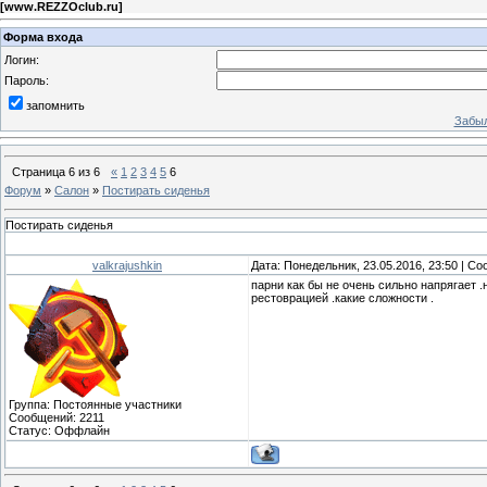
[
www.REZZOclub.ru
]
Форма входа
Логин:
Пароль:
запомнить
Забыл
Страница
6
из
6
«
1
2
3
4
5
6
Форум
»
Салон
»
Постирать сиденья
Постирать сиденья
valkrajushkin
Дата: Понедельник, 23.05.2016, 23:50 | С
парни как бы не очень сильно напрягает 
рестоврацией .какие сложности .
Группа: Постоянные участники
Сообщений:
2211
Статус:
Оффлайн