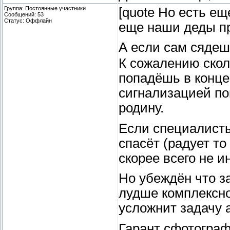
Группа: Постоянные участники
[quote Но есть е
Сообщений:
53
Статус:
Оффлайн
еще наши деды п
А если сам сяде
К сожалению сколь
попадёшь в конце
сигнализацией поп
родину.
Если специалисты
спасёт (радует т
скорее всего не и
Но убеждён что 
лудше комплексно
усложнит задачу 
Гарант сфотогра