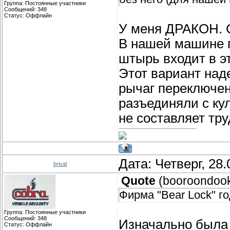
Группа: Постоянные участники
Сообщений:
348
Статус:
Оффлайн
У меня ДРАКОН. 
В нашей машине п
штырь входит в эт
Этот вариант над
рычаг переключен
разъединяли с ку
не составляет тру
Дата: Четверг, 28
brival
Quote
(
booroondoo
Фирма "Bear Lock" г
Группа: Постоянные участники
Сообщений:
348
Изначально была 
Статус:
Оффлайн