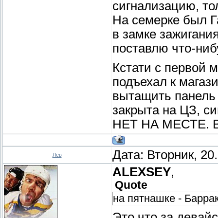
сигнализацию, то
На семерке был Г
в замке зажигания
поставлю что-ниб
Кстати с первой 
подъехал к магаз
вытащить панель
закрыта на ЦЗ, с
НЕТ НА МЕСТЕ. Вот
Дата: Вторник, 20
Лев
ALEXSEY
,
Quote
на пятнашке - Барра
Это что за девайс