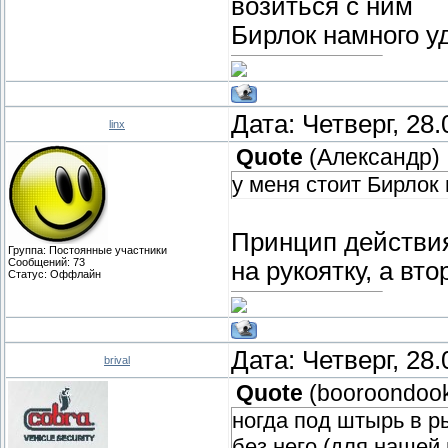
возиться с ним
Бирлок намного у
Дата: Четверг, 28
linx
Quote
(
Александр
)
у меня стоит Бирлок
Принцип действия
Группа: Постоянные участники
Сообщений:
73
на рукоятку, а в
Статус:
Оффлайн
Дата: Четверг, 28
brival
Quote
(
booroondoo
ногда под штырь в р
без него (для нашей