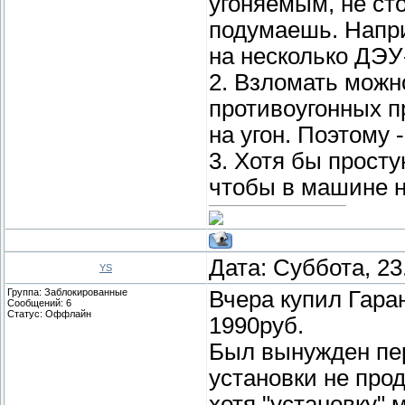
угоняемым, не сто
подумаешь. Напри
на несколько ДЭУ
2. Взломать можн
противоугонных п
на угон. Поэтому
3. Хотя бы просту
чтобы в машине н
Дата: Суббота, 23
YS
Группа: Заблокированные
Вчера купил Гара
Сообщений:
6
Статус:
Оффлайн
1990руб.
Был вынужден пер
установки не прод
хотя "установку" м