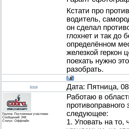
Кстати про против
водитель, самород
он сделал противо
глохнет и так до 
определённом мес
железкой геркон 
поехать нужно эт
разобрать.
Дата: Пятница, 08
brival
Работаю в област
противоправного 
следующее:
Группа: Постоянные участники
Сообщений:
348
1. Уповать на то,
Статус:
Оффлайн