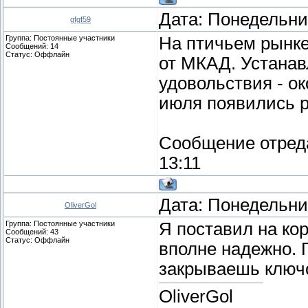
Дата: Понедельник
gfgf59
Группа: Постоянные участники
На птичьем рынке
Сообщений:
14
Статус:
Оффлайн
от МКАД. Устанав
удовольствия - ок
июля появились р
Сообщение отред
13:11
Дата: Понедельник
OliverGol
Группа: Постоянные участники
Я поставил на ко
Сообщений:
43
Статус:
Оффлайн
вполне надежно. 
закрываешь ключо
OliverGol