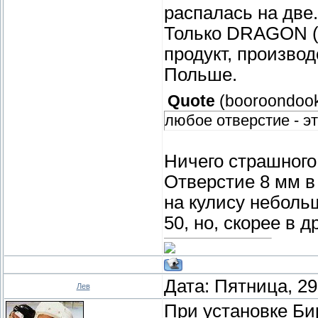
распалась на две
Только DRAGON (к
продукт, производ
Польше.
Quote
(
booroondoo
любое отверстие - э
Ничего страшного 
Отверстие 8 мм в
на кулису неболь
50, но, скорее в д
Дата: Пятница, 29
Лев
При установке Би