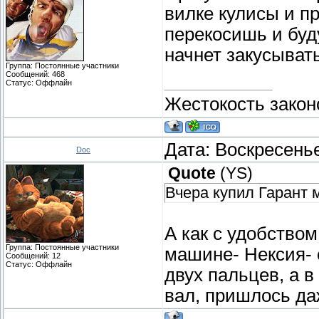
вилке кулисы и п
перекосишь и буд
начнет закусыват
Группа: Постоянные участники
Сообщений:
468
Статус:
Оффлайн
Жестокость закон
Дата: Воскресенье
Doc
Quote
(
YS
)
Вчера купил Гарант 
А как с удобство
Группа: Постоянные участники
машине- Нексия- 
Сообщений:
12
Статус:
Оффлайн
двух пальцев, а 
вал, пришлось да