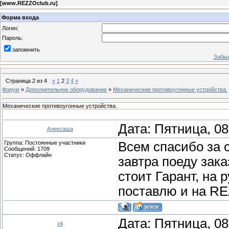
[
www.REZZOclub.ru
]
Форма входа
Логин:
Пароль:
запомнить
Забыл
Страница
2
из
4
«
1
2
3
4
»
Форум
»
Дополнительное оборудование
»
Механические противоугонные устройства.
Механические противоугонные устройства.
Дата: Пятница, 08
Алексаша
Группа: Постоянные участники
Всем спасибо за 
Сообщений:
1709
Статус:
Оффлайн
завтра поеду зак
стоит Гарант, на 
поставлю и на R
Дата: Пятница, 08
vit