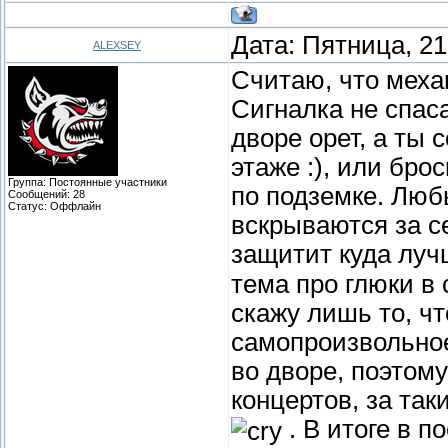
Дата: Пятница, 21
ALEXSEY
Считаю, что меха
Сигналка не спаса
дворе орет, а ты
этаже :), или бр
Группа: Постоянные участники
по подземке. Люб
Сообщений:
28
Статус:
Оффлайн
вскрываются за с
защитит куда лу
тема про глюки в 
скажу лишь то, ч
самопроизвольно
во дворе, поэтому
концертов, за так
. В итоге в 