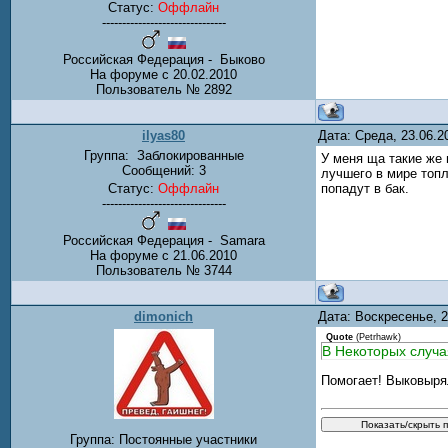
Статус:
Оффлайн
-------------------------------
Российская Федерация - Быково
На форуме с 20.02.2010
Пользователь № 2892
ilyas80
Дата: Среда, 23.06.
Группа:
Заблокированные
У меня ща такие же 
Сообщений:
3
лучшего в мире топл
Статус:
Оффлайн
попадут в бак.
-------------------------------
Российская Федерация - Samara
На форуме с 21.06.2010
Пользователь № 3744
dimonich
Дата: Воскресенье, 
Quote
(
Petrhawk
)
В Некоторых случа
Помогает! Выковырял
Группа: Постоянные участники