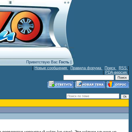
Приветствую Вас
Гость
|
[
Новые сообщения
·
Правила форума
·
Поиск
·
RSS
]
[
PDA-версия
]
да появляется непонятный щёлк (не стук). Эти щёлчки слышно не