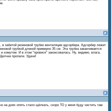
им.
ь, в забитой резиновой трубке вентиляции адсорбера. Адсорбер лежит
зиновой трубкой длиной примерно 35 см. Эта трубка заканчивается
и хомутом. И в этом "провисе" закоксовалась. Ну, видимо, влага,
 Щелчки пропали. Удачи!
но на днях опять стало щёлкать, скоро ТО у меня буду чистить там