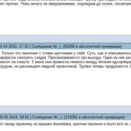
кт пропал. Пока ничего не предпринимаю, подождем до осени, посмотр
24.10.2010, 17:32 | Сообщение №
11
(81058 в абсолютной нумерации)
 Только что закончил с этими щелчками у себя. Суть, как и описывалос
рава(если смотреть сзади). Просматривается три выхода. Один из них ре
 висит на хомуте. У меня она провисла немного между блоком адсорбера 
С трудом, но расковырял медной проволокой. Трубка теперь продувается.
26.05.2014, 19:41 | Сообщение №
12
(131091 в абсолютной нумерации)
ет назад пружинку из крышки бензобака, щелчки пропали и было всё ок, 