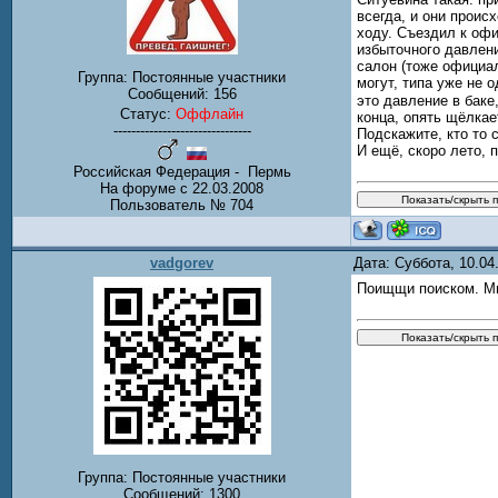
всегда, и они проис
ходу. Съездил к офи
избыточного давлени
салон (тоже официал
Группа: Постоянные участники
могут, типа уже не 
Сообщений:
156
это давление в баке
Статус:
Оффлайн
конца, опять щёлкае
-------------------------------
Подскажите, кто то 
И ещё, скоро лето, 
Российская Федерация - Пермь
На форуме с 22.03.2008
Пользователь № 704
vadgorev
Дата: Суббота, 10.0
Поищщи поиском. Мн
Группа: Постоянные участники
Сообщений:
1300