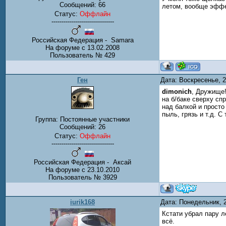
Сообщений:
66
летом, вообще эффе
Статус:
Оффлайн
-------------------------------
Российская Федерация - Samara
На форуме с 13.02.2008
Пользователь № 429
Ген
Дата: Воскресенье, 
dimonich
, Дружище!
на б/баке сверху сп
над балкой и просто
пыль, грязь и т.д. 
Группа: Постоянные участники
Сообщений:
26
Статус:
Оффлайн
-------------------------------
Российская Федерация - Аксай
На форуме с 23.10.2010
Пользователь № 3929
iurik168
Дата: Понедельник, 
Кстати убрал пару л
всё.