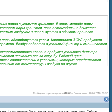
ения паров в угольном фильтре. В этом методе пары
котором пары хранятся, пока автомобиль не движется.
каемым воздухом и используются в обычном процессе
ти пары адсорбируются углем. Контроллер ЭСУД продувает
времени. Воздух подается в угольный фильтр и смешивается
ектромагнитного клапана продувки угольного фильтра.
ается несколько раз за секунду. Рабочий цикл
тся в соответствии с условиями, которые определяются
 зависит от температуры воздуха на впуске.
 быть вызваны следующими причинами:
atkars
Сообщение отредактировал
-
Понедельник, 28.06.2010, 09:32
гло. Если крышку бака приоткрыть, щелкать перестает. Сейчас,