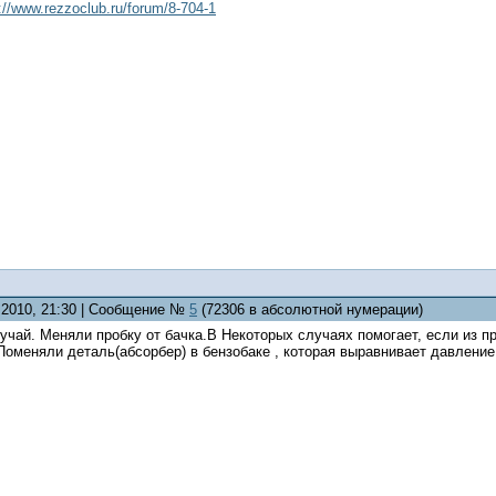
://www.rezzoclub.ru/forum/8-704-1
5.2010, 21:30 | Сообщение №
5
(72306 в абсолютной нумерации)
чай. Меняли пробку от бачка.В Некоторых случаях помогает, если из п
 Поменяли деталь(абсорбер) в бензобаке , которая выравнивает давление