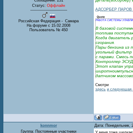
деталь(абсорбер) 
Сообщений:
231
Статус:
Оффлайн
АДСОРБЕР ПАРОВ
-------------------------------
Quote
Российская Федерация - Самара
РАБОТА СИСТЕМЫ УЛАВЛИ
На форуме с 15.02.2008
В базовой систем
Пользователь № 450
топлива поступаю
Когда двигатель 
сгорания.
Пары бензина из 
угольный фильтр 
с парами. Смесь 
Контроллер ЭСУД 
Этот клапан упра
широтноимпульсно
датчиком массово
Неустойчивый хол
Смотри
Неисправен регул
здесь
и следующая 
Поврежденный уг
Шланги имеют тре
konnmor
Дата: Понедельник, 
Группа: Постоянные участники
У меня тоже щелкает