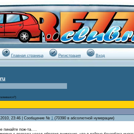
|
Главная страница
Регистрация
Вход
ru
сталкивался?)
4.2010, 23:46 | Сообщение №
1
(70390 в абсолютной нумерации)
е пинайте пож-та.....
имерно с полгода назад обратил внимание, что в районе бензобака иног