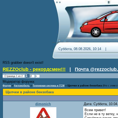
Суббота, 08.08.2026, 10:14 
RSS grabber doesn't exist!
REZZOclub - рекордсмен!!!
|
Почта @rezzoclub.
1
Страница
1
из
2
2
»
Модератор форума:
Nordic
Форум
»
Автомобиль
»
Топливная система и ГСМ
»
Щелчки в районе бензобака
(Кто с этим 
Щелчки в районе бензобака
dimonich
Дата: Суббота, 10.0
Всем привет!
Если не в ту ветку, н
Ситуёвина такая: пр