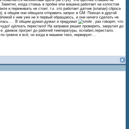
. Заметно, когда стоишь в пробке или машина работает на холостом
ля и переживать не стоит, т.к. это работает датчик (клапан) сброса
я), в общем они обещали отправить запрос в GM. Поехал в другой
облемой к ним уже не я первый обращаюсь, и они ничего сделать не
талась..... В общем думал-думал и придумал
, раз говорят, что
о чудо! щёлкать перестало! На заправке решил проверить, закрутил до
т.е. движок прогрет до рабочей температуры, ослабил,перестало.
о громче и всё, но когда в машине тихо, нервирует....