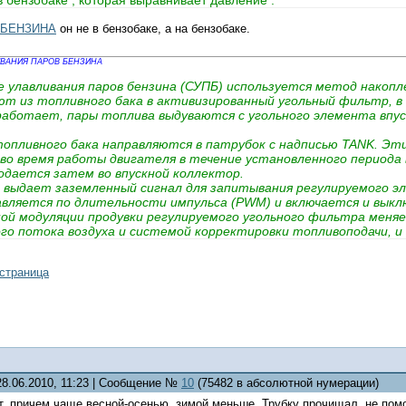
в бензобаке , которая выравнивает давление .
 БЕНЗИНА
он не в бензобаке, а на бензобаке.
ВАНИЯ ПАРОВ БЕНЗИНА
е улавливания паров бензина (СУПБ) используется метод накопл
т из топливного бака в активизированный угольный фильтр, в 
работает, пары топлива выдуваются с угольного элемента впус
топливного бака направляются в патрубок с надписью TANK. Э
во время работы двигателя в течение установленного периода 
подается затем во впускной коллектор.
выдает заземленный сигнал для запитывания регулируемого эл
вляется по длительности импульса (PWM) и включается и выключ
й модуляции продувки регулируемого угольного фильтра меняе
го потока воздуха и системой корректировки топливоподачи, и
остой ход, остановка двигателя, плохая управляемость могут
ируемый клапан продувки угольного фильтра.
страница
ольный фильтр.
щины, повреждения или не подсоединены к нужным патрубкам.
28.06.2010, 11:23 | Сообщение №
10
(75482 в абсолютной нумерации)
, причем чаще весной-осенью, зимой меньше. Трубку прочищал, не помо