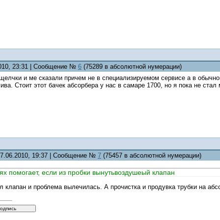
2010, 23:31 | Сообщение №
6
(75289 в абсолютной нумерации)
щелчки и ме сказали причем не в специализируемом сервисе а в обычном
ива. Стоит этот бачек абсорбера у нас в самаре 1700, но я пока не стал
27.06.2010, 19:37 | Сообщение №
7
(75457 в абсолютной нумерации)
ях помогает, если из пробки вынутьвоздушеый клапан
 клапан и проблема вылечилась. А прочистка и продувка трубки на абсо