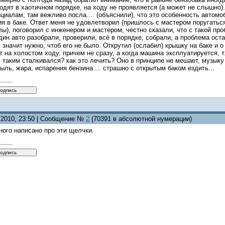
ходят в хаотичном порядке, на ходу не проявляется (а может не слышно)
циалам, там вежливо посла.... (объяснили), что это особенность автомоби
я в баке. Ответ меня не удовлетворил (пришлось с мастером поругатьс
ы), поговорил с инженером и мастером, честно сказали, что с такой пр
один авто разобрали, проверили, всё в порядке, собрали, а проблема ос
, значит нужно, чтоб его не было. Открутил (ослабил) крышку на баке и 
т на холостом ходу, причем не сразу, а когда машина эксплуатируется, 
с таким сталкивался? как это лечить? Оно в принципе не мешает, музыку п
пыль, жара, испарения бензина.... страшно с открытым баком ездить...
4.2010, 23:50 | Сообщение №
2
(70391 в абсолютной нумерации)
ого написано про эти щелчки.