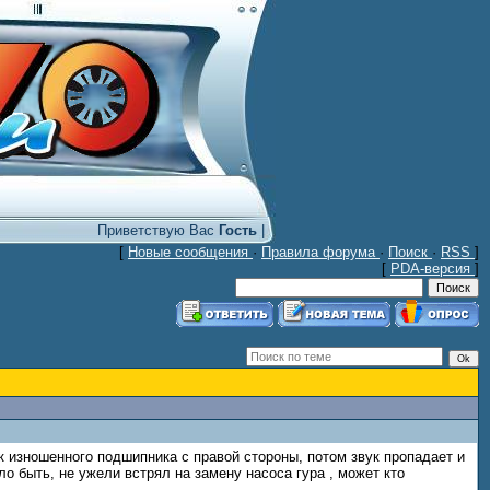
Приветствую Вас
Гость
|
[
Новые сообщения
·
Правила форума
·
Поиск
·
RSS
]
[
PDA-версия
]
к изношенного подшипника с правой стороны, потом звук пропадает и
ло быть, не ужели встрял на замену насоса гура , может кто