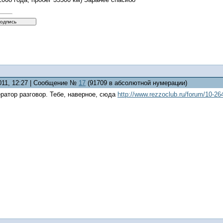
2011, 12:27 | Сообщение №
17
(91709 в абсолютной нумерации)
нератор разговор. Тебе, наверное, сюда
http://www.rezzoclub.ru/forum/10-26