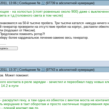
0.2011, 13:06 | Сообщение №
22
(97739 в абсолютной нумерации)
ющее - на холостых (стоят ровненько около 900) даже с выключ
вета и т.д.(головного света в том числе)
знакомился на 50-й тысяче пробега. Три тысячи катался -никуда ничего
 генератор проверили на отсутствие пробоя на корпус, распаяли обмотк
и (подошел от Нексии).
 Предложили поменять ротор?!
ыберу более кардинальное лечение-заменю весь генератор.
0.2011, 13:37 | Сообщение №
23
(97743 в абсолютной нумерации)
ов. Может поможет.
хого контакта в реле зарядки - зачистил и переобжал пару новых к
 14.2 в пути
- раскрутил гену, а там одна из обмоток с винтом моста не контачит
ть мерцание в такт оборотам и просто хаотичные подергивания ярк
 - плохой контакт где-то.