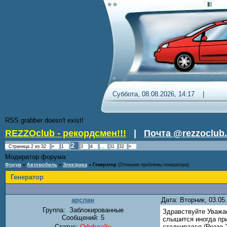
Суббота, 08.08.2026, 14:17 
RSS grabber doesn't exist!
REZZOclub - рекордсмен!!!
|
Почта @rezzoclub.
2
Страница
2
из
32
«
1
3
4
…
31
32
»
Модератор форума:
Nordic
Форум
»
Автомобиль
»
Электрика
»
Генератор
(Отпишем проблемы генератора)
Генератор
арслан
Дата: Вторник, 03.05
Группа:
Заблокированные
Здравствуйте Уважае
Сообщений:
5
слышится иногда при
Статус:
Оффлайн
сталкивался (Реззо 