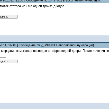
09.10.2011, 22:35 | Сообщение №
25
(97802 в абсолютной нумерации)
моток статора или же одной тройке диодов.
.2011, 16:10 | Сообщение №
26
(99883 в абсолютной нумерации)
 мерцания-замыкание проводов в гофре задней двери. После лечения г