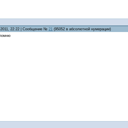
7.2011, 22:22 | Сообщение №
21
(95052 в абсолютной нумерации)
 помню