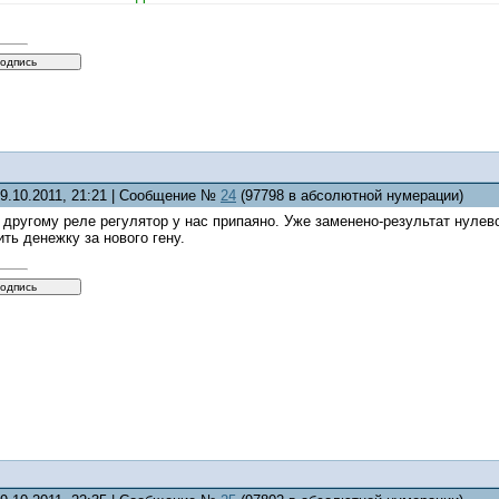
09.10.2011, 21:21 | Сообщение №
24
(97798 в абсолютной нумерации)
 другому реле регулятор у нас припаяно. Уже заменено-результат нулево
ить денежку за нового гену.