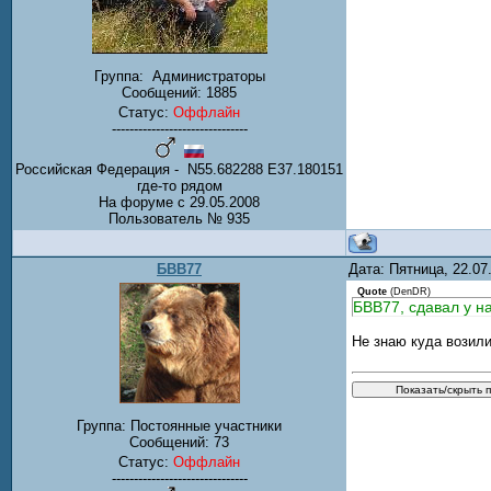
Группа:
Администраторы
Сообщений:
1885
Статус:
Оффлайн
-------------------------------
Российская Федерация - N55.682288 E37.180151
где-то рядом
На форуме с 29.05.2008
Пользователь № 935
БВВ77
Дата: Пятница, 22.0
Quote
(
DenDR
)
БВВ77, сдавал у н
Не знаю куда возили
Группа: Постоянные участники
Сообщений:
73
Статус:
Оффлайн
-------------------------------