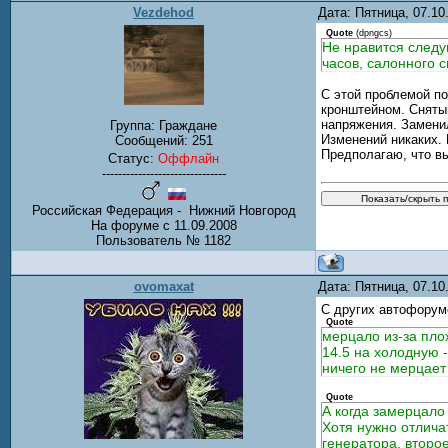
Vezdehod
Дата: Пятница, 07.1
Quote
(
dpngcs
)
Не нравится следу
часов, салонного с
С этой проблемой по
кронштейном. Снятый
напряжения. Заменил
Группа: Граждане
Изменений никаких.
Сообщений:
251
Предполагаю, что в
Статус:
Оффлайн
-------------------------------
Российская Федерация - Нижний Новгород
На форуме с 11.09.2008
Пользователь № 1182
ovomaxat
Дата: Пятница, 07.1
С других автофорум
Quote
мерцало из-за пло
14.5 на холодную -
ничего не мерцает
Quote
А когда замерцало 
Хотя нужно отлича
генератора, второе