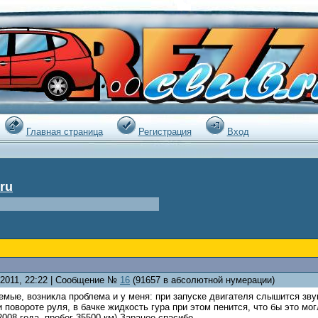
|
Главная страница
Регистрация
Вход
ru
.2011, 22:22 | Сообщение №
16
(91657 в абсолютной нумерации)
мые, возникла проблема и у меня: при запуске двигателя слышится зву
 повороте руля, в бачке жидкость гура при этом пенится, что бы это мог
2008 года, пробег 35500 км) Заранее спасибо