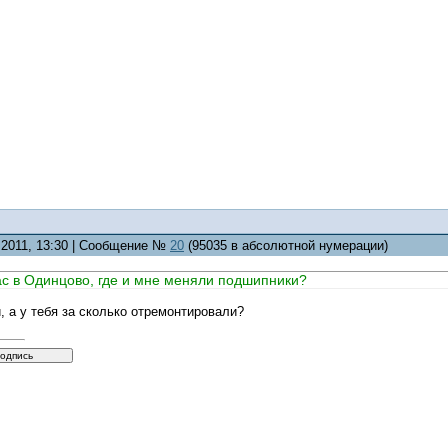
7.2011, 13:30 | Сообщение №
20
(95035 в абсолютной нумерации)
ас в Одинцово, где и мне меняли подшипники?
, а у тебя за сколько отремонтировали?