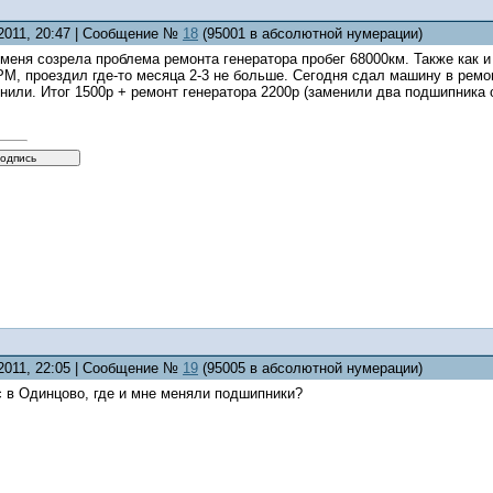
.2011, 20:47 | Сообщение №
18
(95001 в абсолютной нумерации)
 меня созрела проблема ремонта генератора пробег 68000км. Также как 
М, проездил где-то месяца 2-3 не больше. Сегодня сдал машину в ремон
онили. Итог 1500р + ремонт генератора 2200р (заменили два подшипника
.2011, 22:05 | Сообщение №
19
(95005 в абсолютной нумерации)
с в Одинцово, где и мне меняли подшипники?