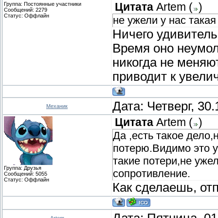
Группа: Постоянные участники
Цитата
Artem
(
)
Сообщений:
2279
Статус:
Оффлайн
не ужели у нас такая
Ничего удивитель
Время оно неумол
никогда не меняют
приводит к увели
Дата: Четверг, 30
Механик
Цитата
Artem
(
)
Да ,есть такое дело,
потерю.Видимо это у
такие потери,не ужел
Группа: Друзья
сопротивление.
Сообщений:
5055
Статус:
Оффлайн
Как сделаешь, от
Дата: Пятница, 01
Artem