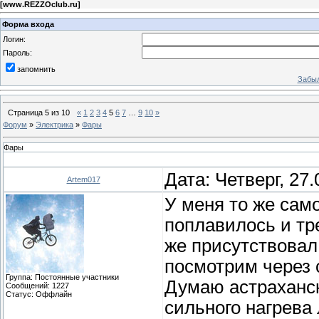
[
www.REZZOclub.ru
]
Форма входа
Логин:
Пароль:
запомнить
Забыл
Страница
5
из
10
«
1
2
3
4
5
6
7
…
9
10
»
Форум
»
Электрика
»
Фары
Фары
Дата: Четверг, 27
Artem017
У меня то же само
поплавилось и тр
же присутствовал
посмотрим через 
Группа: Постоянные участники
Думаю астраханск
Сообщений:
1227
Статус:
Оффлайн
сильного нагрева