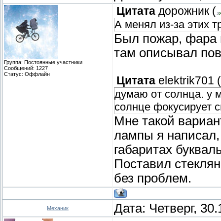
Цитата
дорожник
(
А менял из-за этих 
Был пожар, фара 
там описывал по
Группа: Постоянные участники
Сообщений:
1227
Статус:
Оффлайн
Цитата
elektrik701
(
думаю от солнца. у м
солнце фокусирует с
Мне такой вариан
лампы я написал,
габаритах буквал
Поставил стеклян
без проблем.
Дата: Четверг, 30
Механик