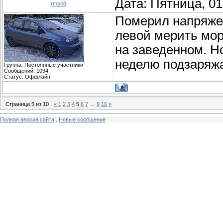
Дата: Пятница, 01
rmsn8
Померил напряжен
левой мерить мор
на заведенном. Но
неделю подзаряжа
Группа: Постоянные участники
Сообщений:
1094
Статус:
Оффлайн
Страница
5
из
10
«
1
2
3
4
5
6
7
…
9
10
»
Полная версия сайта
.
Новые сообщения