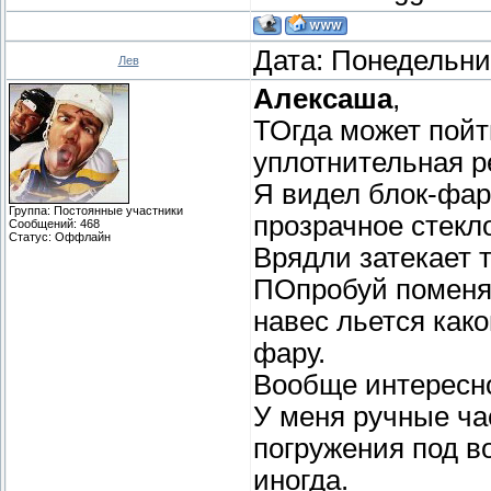
Дата: Понедельник
Лев
Алексаша
,
ТОгда может пойт
уплотнительная ре
Я видел блок-фар
Группа: Постоянные участники
прозрачное стекло
Сообщений:
468
Статус:
Оффлайн
Врядли затекает 
ПОпробуй поменя
навес льется как
фару.
Вообще интересн
У меня ручные ча
погружения под во
иногда.