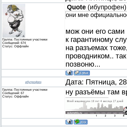
Quote
(
ибупрофен
)
они мне официально
мож они его сами
к гарантиному слу
Группа: Постоянные участники
Сообщений:
674
на разъемах тоже, 
Статус:
Оффлайн
проводником.. так
позвоню...
Дата: Пятница, 28
ибупрофен
Группа: Постоянные участники
ну разъёмы там в
Сообщений:
67
Статус:
Оффлайн