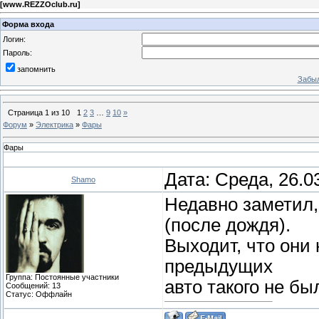
[
www.REZZOclub.ru
]
Форма входа
Логин:
Пароль:
запомнить
Забыл
Страница
1
из
10
1
2
3
…
9
10
»
Форум
»
Электрика
»
Фары
Фары
Дата: Среда, 26.0
Shamo
Недавно заметил,
(после дождя).
Выходит, что они 
предыдущих
Группа: Постоянные участники
авто такого не бы
Сообщений:
13
Статус:
Оффлайн