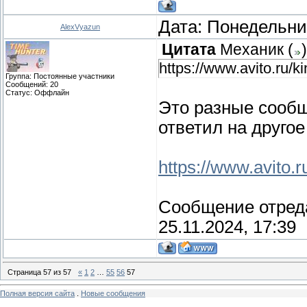
Дата: Понедельник
AlexVyazun
Цитата
Механик
(
)
https://www.avito.ru/k
Группа: Постоянные участники
Сообщений:
20
Статус:
Оффлайн
Это разные сообщ
ответил на другое 
https://www.avito.r
Сообщение отред
25.11.2024, 17:39
Страница
57
из
57
«
1
2
…
55
56
57
Полная версия сайта
.
Новые сообщения