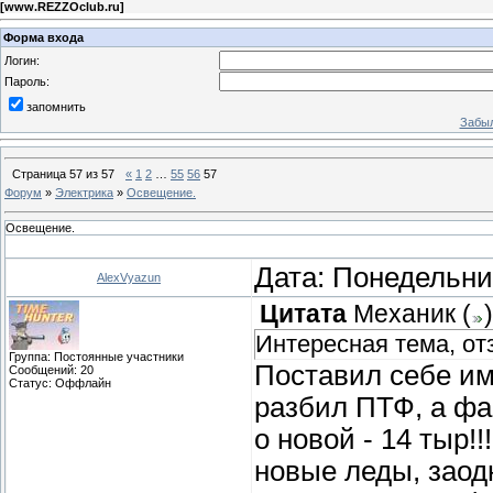
[
www.REZZOclub.ru
]
Форма входа
Логин:
Пароль:
запомнить
Забыл
Страница
57
из
57
«
1
2
…
55
56
57
Форум
»
Электрика
»
Освещение.
Освещение.
Дата: Понедельник
AlexVyazun
Цитата
Механик
(
)
Интересная тема, от
Группа: Постоянные участники
Поставил себе им
Сообщений:
20
Статус:
Оффлайн
разбил ПТФ, а фа
о новой - 14 тыр!
новые леды, заод