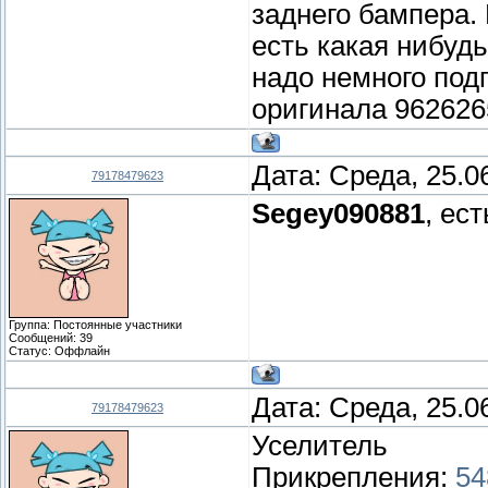
заднего бампера.
есть какая нибуд
надо немного под
оригинала 962626
Дата: Среда, 25.0
79178479623
Segey090881
, ес
Группа: Постоянные участники
Сообщений:
39
Статус:
Оффлайн
Дата: Среда, 25.0
79178479623
Уселитель
Прикрепления:
54