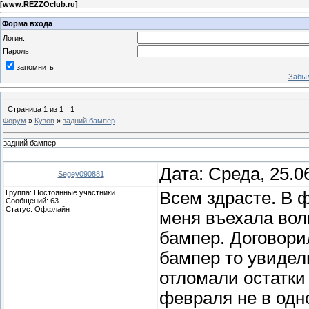
[
www.REZZOclub.ru
]
Форма входа
Логин:
Пароль:
запомнить
Забыл
Страница
1
из
1
1
Форум
»
Кузов
»
задний бампер
задний бампер
Дата: Среда, 25.0
Segey090881
Группа: Постоянные участники
Всем здрасте. В ф
Сообщений:
63
Статус:
Оффлайн
меня въехала вол
бампер. Договорил
бампер то увидел
отломали остатки
февраля не в одн