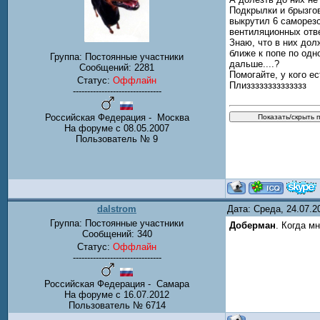
Подкрылки и брызгов
выкрутил 6 саморезо
вентиляционных отв
Знаю, что в них дол
ближе к попе по одн
Группа: Постоянные участники
дальше....?
Сообщений:
2281
Помогайте, у кого е
Статус:
Оффлайн
Плизззззззззззззз
-------------------------------
Российская Федерация - Москва
На форуме с 08.05.2007
Пользователь № 9
dalstrom
Дата: Среда, 24.07.
Группа: Постоянные участники
Доберман
. Когда м
Сообщений:
340
Статус:
Оффлайн
-------------------------------
Российская Федерация - Самара
На форуме с 16.07.2012
Пользователь № 6714