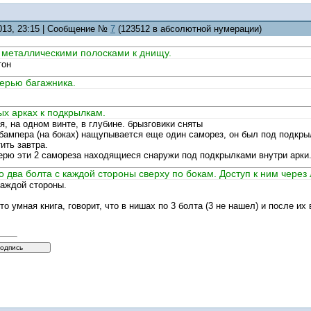
2013, 23:15 | Сообщение №
7
(123512 в абсолютной нумерации)
 металлическими полосками к днищу.
тон
верью багажника.
ых арках к подкрылкам.
, на одном винте, в глубине. брызговики сняты
бампера (на боках) нащупывается еще один саморез, он был под подкры
ить завтра.
верю эти 2 самореза находящиеся снаружи под подкрылками внутри арки
 два болта с каждой стороны сверху по бокам. Доступ к ним через 
каждой стороны.
то умная книга, говорит, что в нишах по 3 болта (3 не нашел) и после 