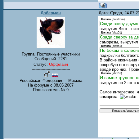
Доберман
Дата: Среда, 24.07.
Цитата
(
dalstrom
)
Сзади внизу двумя
выкрутил Винт - пис
Цитата
(
alex51
)
Сзади сверху за д
саморезы, выкрутил
Цитата
(
alex51
)
По бокам в колесн
Группа: Постоянные участники
подкрылки болтаются
Сообщений:
2281
В районе окончания 
Статус:
Оффлайн
попробую его выкрут
-------------------------------
вроде про них. Про
Цитата
(
alex51
)
И самое трудное по
Российская Федерация - Москва
выкрутил по 2 шт с 
На форуме с 08.05.2007
Пользователь № 9
Самое интересное, ч
самореза.