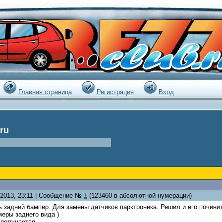
|
Главная страница
Регистрация
Вход
ru
.2013, 23:11 | Сообщение №
1
(123460 в абсолютной нумерации)
 задний бампер. Для замены датчиков парктроника. Решил и его почини
меры заднего вида )
е получается