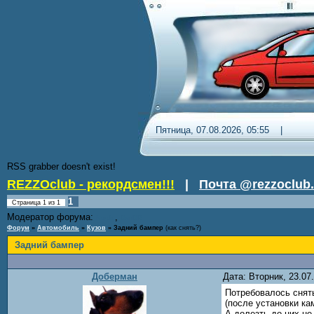
Пятница, 07.08.2026, 05:55 
RSS grabber doesn't exist!
REZZOclub - рекордсмен!!!
|
Почта @rezzoclub.
1
Страница
1
из
1
Модератор форума:
,
Nordic
DenDR
Форум
»
Автомобиль
»
Кузов
»
Задний бампер
(как снять?)
Задний бампер
Доберман
Дата: Вторник, 23.07
Потребовалось снять
(после установки ка
А долезть до них н