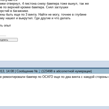
ики отвернул, 4 пистона снизу бампера тоже вынул, так же
в по верхней кромке бампера. Снял заглушки
ерстий в багажнике.
жны быть еще по 3 винта. Найти не могу, точнее в глубине
ому нашел и выкрутил. Где другие и что делать
сть опыт
2013, 14:08 | Сообщение №
2
(123498 в абсолютной нумерации)
не ремонтировали бампер по ОСАГО еще по два винта с каждой стороны в