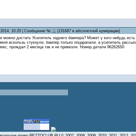
6.2014, 10:20 | Сообщение №
11
(131687 в абсолютной нумерации)
е можно достать Усилитель заднего бампера? Может у кого нибудь есть 
меня вскользь стукнули, бампер только поцарапали, а усилитель рассыпа
екс, прождал 2 месяца так и не привезли. Номер детали 96262650
вторское право REZZOCLUB.RU © 2007, 2008, 2009, 2010, 2011, 2012, 20