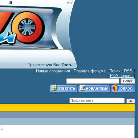
Приветствую Вас
Гость
|
[
Новые сообщения
·
Правила форума
·
Поиск
·
RSS
]
[
PDA-версия
]
ть