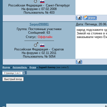
Российская Федерация - Санкт-Петербург
На форуме с 07.02.2008
Пользователь № 403
Segey090881
Дата: Пятница, 20.0
Группа: Постоянные участники
народ подскажите гд
Сообщений:
63
Зимой на стоянке в 
Статус:
Оффлайн
заказывали через Ем
-------------------------------
Российская Федерация - Саратов
На форуме с 02.11.2011
Пользователь № 5054
Форум
»
Автомобиль
»
Кузов
»
Задний бампер
(как снять?)
1
Страница
1
из
1
А