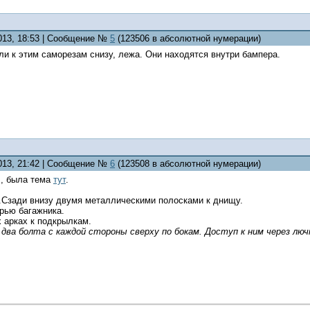
2013, 18:53 | Сообщение №
5
(123506 в абсолютной нумерации)
и к этим саморезам снизу, лежа. Они находятся внутри бампера.
2013, 21:42 | Сообщение №
6
(123508 в абсолютной нумерации)
н
, была тема
тут
.
х.Сзади внизу двумя металлическими полосками к днищу.
рью багажника.
 арках к подкрылкам.
два болта с каждой стороны сверху по бокам. Доступ к ним через лючк