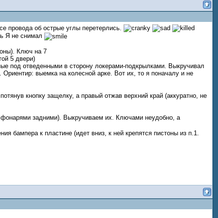
се провода об острые углы перетерлись.
ть Я не снимал
оны). Ключ на 7
ой 5 двери)
нные под отведенными в сторону локерами-подкрылками. Выкручивал
 Ориентир: выемка на колесной арке. Вот их, то я поначалу и не
потянув кнопку защелку, а правый отжав верхний край (аккуратно, не
д фонарями задними). Выкручиваем их. Ключами неудобно, а
ния бампера к пластине (идет вниз, к ней крепятся пистоны из п.1.