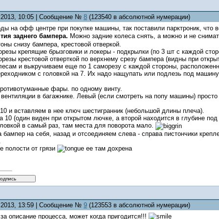
7.2013, 10:05 | Сообщение №
8
(123540 в абсолютной нумерации)
ды на офф центре при покупке машины, так поставили парктроник, что в
тия заднего бампера.
Можно задние колеса снять, а можно и не снима
оны снизу бампера, крестовой отверкой.
резы крепящие брызговики и локеры - подкрылки (по 3 шт с каждой стор
резы крестовой отверткой по верхнему срезу бампера (видны при открыт
олесам и выкручиваем еще по 1 саморезу с каждой стороны, расположе
ереходником с головкой на 7. Их надо нащупать или подлезь под машину.
противотуманные фары. по одному винту.
вентиляции в багажнике. Левый (если смотреть на попу машины) просто 
 10 и вставляем в нее ключ шестигранник (небольшой длины плеча).
а 10 (один виден при открытом лючке, а второй находится в глубине по
ловкой в самый раз, там места для поворота мало.
а бампер на себя, назад и отсоединяем слева - справа пистончики крепле
.
е полости от грязи
ее там дохрена
7.2013, 13:59 | Сообщение №
9
(123553 в абсолютной нумерации)
 за описание процесса, может когда пригодится!!!