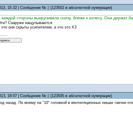
2013, 15:32 | Сообщение №
3
(123502 в абсолютной нумерации)
с каждой стороны выкручивали снизу, ближе к колесу. Они держат б
айти? Снаружи нащупываются
 что они скрыты усилителем, а что это ХЗ
2013, 18:07 | Сообщение №
4
(123505 в абсолютной нумерации)
год назад. По моему на "10" головкой в вентиляционных нишах гаечки от