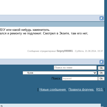
Б\У или какой нибудь заменитель.
лся и ремонту не подлежит. Смотрел в Экзите, там его нет,
Segey090881
Сообщение отредактировал
-
Суббота, 21.06.2014, 15:37
Поиск:
[
Новые сообщения
·
Правила форума
·
RSS
]
13