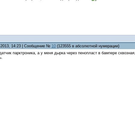
7.2013, 14:23 | Сообщение №
10
(123555 в абсолютной нумерации)
датчик парктроника, а у меня дырка через пенопласт в бампере сквозна
ь.