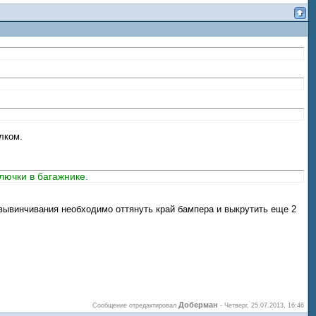
лком.
.
лючки в багажнике.
их вывинчивания необходимо оттянуть край бампера и выкрутить еще 2
Доберман
Сообщение отредактировал
-
Четверг, 25.07.2013, 16:46