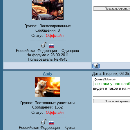
Группа:
Заблокированные
Сообщений:
8
Статус:
Оффлайн
-------------------------------
Российская Федерация - Одинцово
На форуме с 28.09.2011
Пользователь № 4943
Andy
Дата: Вторник, 08.0
Quote
(
Solomon
)
все таки у нас сла
видел я такое и на н
Группа: Постоянные участники
Сообщений:
1562
Статус:
Оффлайн
-------------------------------
Российская Федерация - Курган