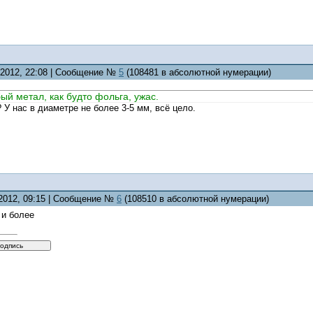
5.2012, 22:08 | Сообщение №
5
(108481 в абсолютной нумерации)
бый метал, как будто фольга, ужас.
 У нас в диаметре не более 3-5 мм, всё цело.
.2012, 09:15 | Сообщение №
6
(108510 в абсолютной нумерации)
 и более