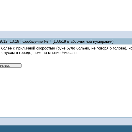
.2012, 10:19 | Сообщение №
7
(108519 в абсолютной нумерации)
 более с приличной скоростью (руке було больно, не говоря о голове), н
по слухам в городе, помяло многие Ниссаны.