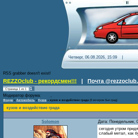
Четверг, 06.08.2026, 15:09 
RSS grabber doesn't exist!
REZZOclub - рекордсмен!!!
|
Почта @rezzoclub.
1
Страница
1
из
1
Модератор форума:
,
Nordic
DenDR
Форум
»
Автомобиль
»
Кузов
»
кузов и воздействие града
(6 вечером был град)
кузов и воздействие града
Solomon
Дата: Понедельник, 
сегодня утром придя
слабый метал, как б