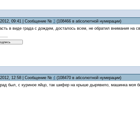
5.2012, 09:41 | Сообщение №
3
(108466 в абсолютной нумерации)
асть в виде града с дождем, досталось всем, не обратил внимания на с
5.2012, 12:58 | Сообщение №
4
(108470 в абсолютной нумерации)
град был, с куриное яйцо, так шифер на крыше дырявило, машинка моя был