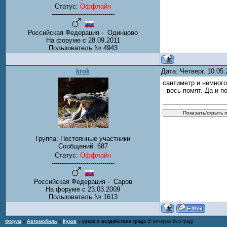
Статус:
Оффлайн
-------------------------------
Российская Федерация - Одинцово
На форуме с 28.09.2011
Пользователь № 4943
krok
Дата: Четверг, 10.05
сантиметр и немного
- весь помят. Да и 
Группа: Постоянные участники
Сообщений:
687
Статус:
Оффлайн
-------------------------------
Российская Федерация - Саров
На форуме с 23.03.2009
Пользователь № 1613
Форум
»
Автомобиль
»
Кузов
»
кузов и воздействие града
(6 вечером был град)