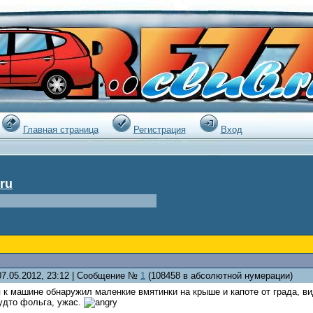
|
Главная страница
Регистрация
Вход
ru
07.05.2012, 23:12 | Сообщение №
1
(108458 в абсолютной нумерации)
 к машине обнаружил маленкие вмятинки на крыше и капоте от града, вид
удто фольга, ужас.