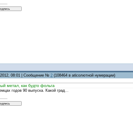
5.2012, 08:01 | Сообщение №
2
(108464 в абсолютной нумерации)
бый метал, как будто фольга
емцах годов 90 выпуска. Какой град...