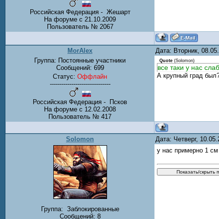
Российская Федерация - Жешарт
На форуме с 21.10.2009
Пользователь № 2067
MorAlex
Дата: Вторник, 08.0
Группа: Постоянные участники
Quote
(
Solomon
)
все таки у нас сла
Сообщений:
699
А крупный град был?
Статус:
Оффлайн
-------------------------------
Российская Федерация - Псков
На форуме с 12.02.2008
Пользователь № 417
Solomon
Дата: Четверг, 10.05
у нас примерно 1 см
Группа:
Заблокированные
Сообщений:
8