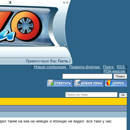
Приветствую Вас
Гость
|
[
Новые сообщения
·
Правила форума
·
Поиск
·
RSS
]
[
PDA-версия
]
ел такие на киа на немцах и японцах не видел. все таки у нас