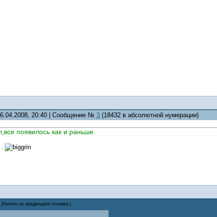
06.04.2008, 20:40 | Сообщение №
3
(18432 в абсолютной нумерации)
л,все появилось как и раньше.
 .
(Ничего не предвещало поломку.)