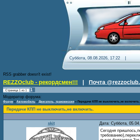
Суббота, 08.08.2026, 17:22 
RSS grabber doesn't exist!
REZZOclub - рекордсмен!!!
|
Почта @rezzoclub.
1
Страница
1
из
1
Модератор форума:
Nordic
Форум
»
Автомобиль
»
Двигатель, трансмиссия
»
Передачи КПП не выключить,не включить.
Передачи КПП не выключить,не включить.
skit
Дата: Суббота, 05.0
Сегодня пришлось,по
требованию),перекл
рычаг болтается.За