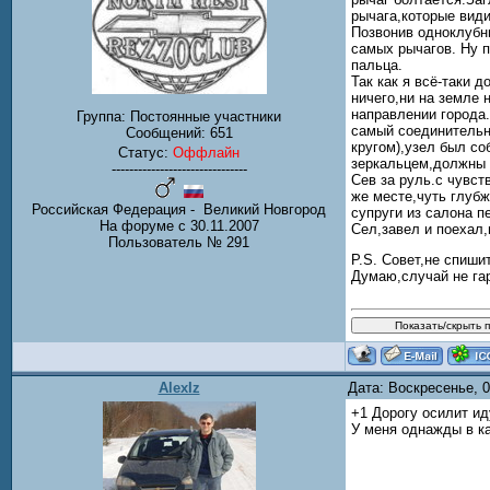
рычага,которые вид
Позвонив одноклубн
самых рычагов. Ну 
пальца.
Так как я всё-таки 
ничего,ни на земле 
направлении города
Группа: Постоянные участники
самый соединительны
Сообщений:
651
кругом),узел был со
Статус:
Оффлайн
зеркальцем,должны б
-------------------------------
Сев за руль.с чувст
же месте,чуть глуб
Российская Федерация - Великий Новгород
супруги из салона 
На форуме с 30.11.2007
Сел,завел и поехал,
Пользователь № 291
P.S. Совет,не спиши
Думаю,случай не га
AlexIz
Дата: Воскресенье, 
+1 Дорогу осилит и
У меня однажды в ка