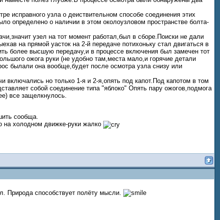
тре исправного узла о деиствительном способе соединения этих
ло определено о наличии в этом околоузловом пространстве болта-
дачи,значит узел на тот момент работал,был в сборе.Поиски не дали
ыехав на прямой уасток на 2-й передаче потихоньку стал двигаться в
ить более высшую передачу,и в процессе включения был замечен тот
ольшого ожога руки (не удобно там,места мало,и горячие детали
рос былали она вообще,будет после осмотра узла снизу или
и включались но только 1-я и 2-я,опять под капот.Под капотом в том
ставляет собой соединение типа "яблоко" Опять пару ожогов,подмога
ее) все защелкнулось.
шить сообща.
ко на холодном движке-руки жалко
ал. Природа способствует полёту мысли.