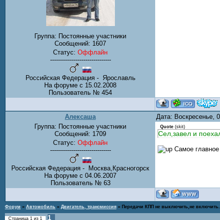
Группа: Постоянные участники
Сообщений:
1607
Статус:
Оффлайн
-------------------------------
Российская Федерация - Ярославль
На форуме с 15.02.2008
Пользователь № 454
Алексаша
Дата: Воскресенье, 
Группа: Постоянные участники
Quote
(
skit
)
Сел,завел и поеха
Сообщений:
1709
Статус:
Оффлайн
Самое главное
-------------------------------
Российская Федерация - Москва,Красногорск
На форуме с 04.06.2007
Пользователь № 63
Форум
»
Автомобиль
»
Двигатель, трансмиссия
»
Передачи КПП не выключить,не включить.
1
Страница
1
из
1