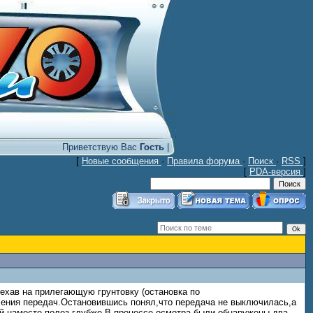
Приветствую Вас
Гость
|
[
Новые сообщения
·
Правила форума
·
Поиск
·
RSS
]
[
PDA-версия
]
ъехав на прилегающую грунтовку (остановка по
ения передач.Остановившись понял,что передача не выключилась,а
ей наместе полез глубже.В процессе осмотра были обнаружены два