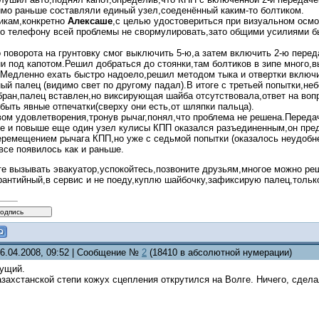
имо раньше составляли единый узел,соеденённый каким-то болтиком.
икам,конкретно
Алексаше
,с целью удостовериться при визуальном осмо
по телефону всей проблемы не свормулировать,зато общими усилиями бы
до поворота на грунтовку смог выключить 5-ю,а затем включить 2-ю пере
ни под капотом.Решил добраться до стоянки,там болтиков в зипе много,в
.Медленно ехать быстро надоело,решил методом тыка и отвертки включ
й палец (видимо свет по другому падал).В итоге с третьей попытки,неб
бран,палец вставлен,но виксирующая шайба отсутствовала,ответ на воп
ыть явные отпечатки(сверху они есть,от шляпки пальца).
вом удовлетворения,тронув рычаг,понял,что проблема не решена.Передач
же и повыше еще один узел кулисы КПП оказался разъединенным,он пред
перемещением рычага КПП,но уже с седьмой попытки (оказалось неудобн
все появилось как и раньше.
те вызывать эвакуатор,успокойтесь,позвоните друзьям,многое можно ре
рантийный,в сервис и не поеду,куплю шайбочку,зафиксирую палец,толь
06.04.2008, 09:52 | Сообщение №
2
(18410 в абсолютной нумерации)
дущий.
захстанской степи кожух сцепления открутился на Волге. Ничего, сдел