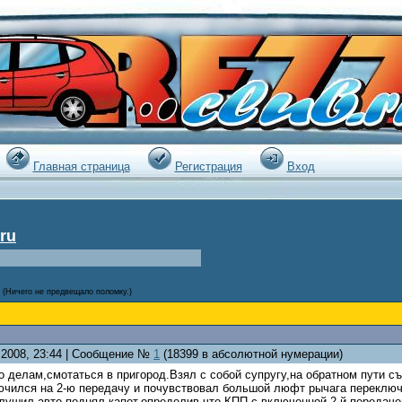
|
Главная страница
Регистрация
Вход
ru
(Ничего не предвещало поломку.)
4.2008, 23:44 | Сообщение №
1
(18399 в абсолютной нумерации)
 делам,смотаться в пригород.Взял с собой супругу,на обратном пути с
ючился на 2-ю передачу и почувствовал большой люфт рычага переключ
глушил авто,поднял капот,определив,что КПП с включенной 2-й передач