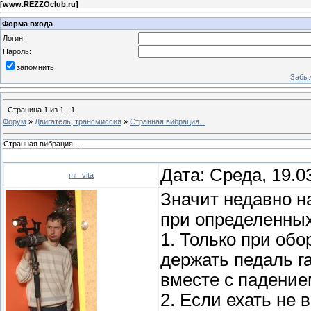
[
www.REZZOclub.ru
]
Форма входа
Логин:
Пароль:
запомнить
Забыл
Страница
1
из
1
1
Форум
»
Двигатель, трансмиссия
»
Странная вибрация...
Странная вибрация...
Дата: Среда, 19.0
mr_vita
Значит недавно н
при определенных
1. Только при об
держать педаль га
вместе с падение
2. Если ехать не в