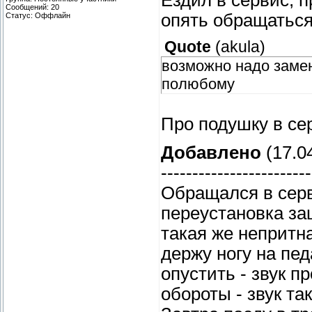
Ездил в сервис, п
Сообщений:
20
опять обращаться
Статус:
Оффлайн
Quote
(
akula
)
возможно надо замен
полюбому
Про подушку в се
Добавлено
(17.04
------------------------
Обращался в серв
переустановка за
такая же непритн
держу ногу на пе
опустить - звук п
обороты - звук та