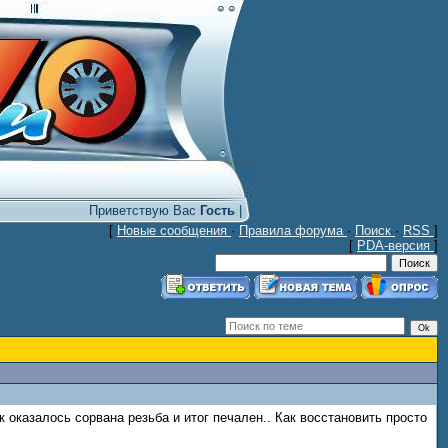
Приветствую Вас
Гость
|
[
Новые сообщения
·
Правила форума
·
Поиск
·
RSS
]
[
PDA-версия
]
оказалось сорвана резьба и итог печален.. Как восстановить просто