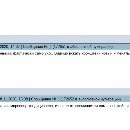
1.2020, 14:07 | Сообщение №
4
(172651 в абсолютной нумерации)
нький, фактически само ухо.. Видимо искать кронштейн новый и менять. 
08.11.2020, 15:38 | Сообщение №
5
(172652 в абсолютной нумерации)
а и компрессор кондиционера, и после отворачивается сам кронштейн и