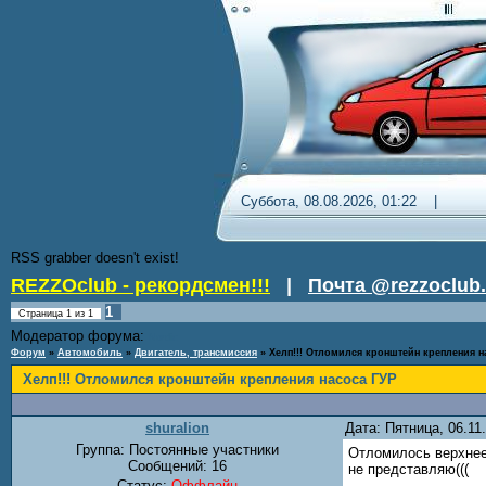
Суббота, 08.08.2026, 01:22 
RSS grabber doesn't exist!
REZZOclub - рекордсмен!!!
|
Почта @rezzoclub.
1
Страница
1
из
1
Модератор форума:
Nordic
Форум
»
Автомобиль
»
Двигатель, трансмиссия
»
Хелп!!! Отломился кронштейн крепления н
Хелп!!! Отломился кронштейн крепления насоса ГУР
shuralion
Дата: Пятница, 06.1
Группа: Постоянные участники
Отломилось верхнее 
Сообщений:
16
не представляю(((
Статус:
Оффлайн