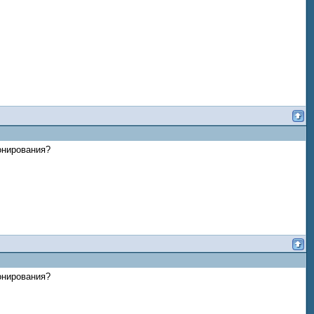
онирования?
онирования?