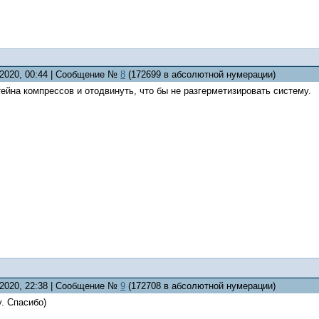
.2020, 00:44 | Сообщение №
8
(172699 в абсолютной нумерации)
ейна компрессов и отодвинуть, что бы не разгерметизировать систему.
.2020, 22:38 | Сообщение №
9
(172708 в абсолютной нумерации)
у. Спасибо)