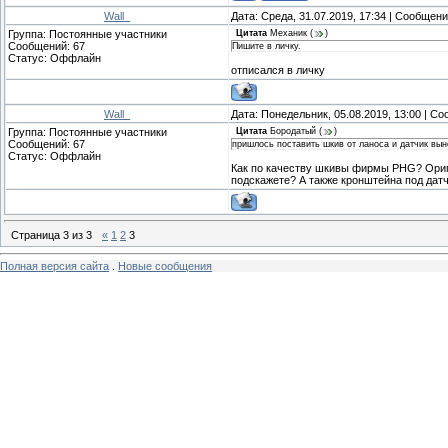
Wall_
Дата: Среда, 31.07.2019, 17:34 | Сообщен
Группа: Постоянные участники
Цитата
Механик
(
)
Сообщений:
67
Пишите в личку.
Статус:
Оффлайн
отписался в личку
Wall_
Дата: Понедельник, 05.08.2019, 13:00 | С
Группа: Постоянные участники
Цитата
Бородатый
(
)
Сообщений:
67
пришлось поставить шкив от ланоса и датчик вын
Статус:
Оффлайн
Как по качеству шкивы фирмы PHG? Оригин
подскажете? А также кронштейна под датч
Страница
3
из
3
«
1
2
3
Полная версия сайта
.
Новые сообщения