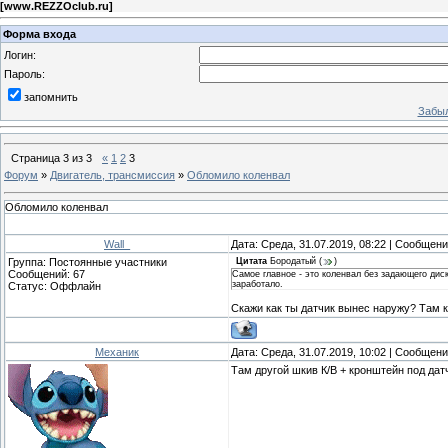
[
www.REZZOclub.ru
]
Форма входа
Логин:
Пароль:
запомнить
Забыл
Страница
3
из
3
«
1
2
3
Форум
»
Двигатель, трансмиссия
»
Обломило коленвал
Обломило коленвал
Wall_
Дата: Среда, 31.07.2019, 08:22 | Сообщен
Группа: Постоянные участники
Цитата
Бородатый
(
)
Сообщений:
67
Самое главное - это коленвал без задающего диск
заработало.
Статус:
Оффлайн
Скажи как ты датчик вынес наружу? Там к
Механик
Дата: Среда, 31.07.2019, 10:02 | Сообщен
Там другой шкив К/В + кронштейн под дат