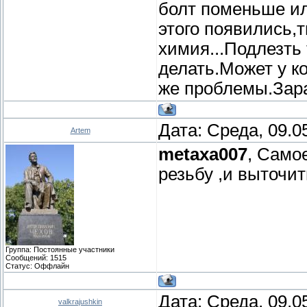
болт поменьше ил
этого появились,т
химия...Подлезть 
делать.Может у к
же проблемы.Зара
Дата: Среда, 09.0
Artem
metaxa007
, Само
резьбу ,и выточит
Группа: Постоянные участники
Сообщений:
1515
Статус:
Оффлайн
Дата: Среда, 09.0
valkrajushkin