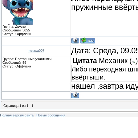
пружинные ввёрт
Группа: Друзья
Сообщений:
5055
Статус:
Оффлайн
Дата: Среда, 09.0
metaxa007
Группа: Постоянные участники
Цитата
Механик
(
)
Сообщений:
59
Статус:
Оффлайн
Либо переходная шп
ввёртыши.
нашел ,завтра иду
Страница
1
из
1
1
Полная версия сайта
.
Новые сообщения