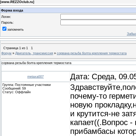
[
www.REZZOclub.ru
]
Форма входа
Логин:
Пароль:
запомнить
Забыл
Страница
1
из
1
1
Форум
»
Двигатель, трансмиссия
»
сорвана резьба болта крепления термостата
сорвана резьба болта крепления термостата
Дата: Среда, 09.0
metaxa007
Группа: Постоянные участники
Здравствуйте,пол
Сообщений:
59
Статус:
Оффлайн
почему-то гермет
новую прокладку,
и крутится-не за
капает((.Вопрос -
прибамбасы котор