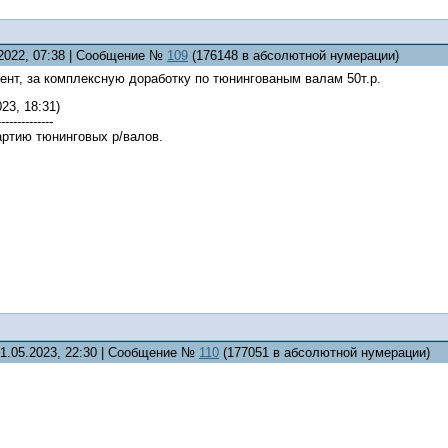
.2022, 07:38 | Сообщение №
109
(176148 в абсолютной нумерации)
нт, за комплексную доработку по тюнингованым валам 50т.р.
23, 18:31)
--------------
артию тюнинговых р/валов.
21.05.2023, 22:30 | Сообщение №
110
(177051 в абсолютной нумерации)