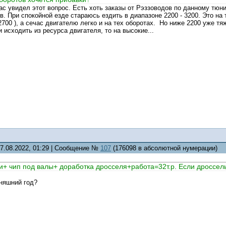
ас увидел этот вопрос. Есть хоть заказы от Рэззоводов по данному тюн
. При спокойной езде стараюсь ездить в диапазоне 2200 - 3200. Это на
2700 ), а сечас двигателю легко и на тех оборотах. Но ниже 2200 уже т
и исходить из ресурса двигателя, то на высокие...
07.08.2022, 01:29 | Сообщение №
107
(176098 в абсолютной нумерации)
+ чип под валы+ доработка дросселя+работа=32т.р. Если дроссель 
дняшний год?