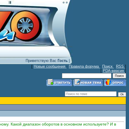
Приветствую Вас
Гость
|
[
Новые сообщения
·
Правила форума
·
Поиск
·
RSS
]
[
PDA-версия
]
ному. Какой диапазон оборотов в основном используете? И в