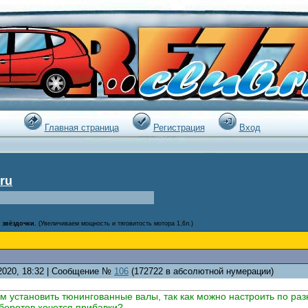
:15 |
Главная страница
Регистрация
Вход
ru
 звёздочки.
(Увеличиваем мощность и тяговитость мотора 1,6л.)
.2020, 18:32 | Сообщение №
106
(172722 в абсолютной нумерации)
 установить тюнингованные валы, так как можно настроить по раз
боротов хочется прибавки?