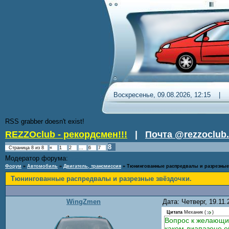
Воскресенье, 09.08.2026, 12
RSS grabber doesn't exist!
REZZOclub - рекордсмен!!!
|
Почта @rezzoclub.
8
Страница
8
из
8
«
1
2
…
6
7
Модератор форума:
Nordic
Форум
»
Автомобиль
»
Двигатель, трансмиссия
»
Тюнингованные распредвалы и разрезные
Тюнингованные распредвалы и разрезные звёздочки.
WingZmen
Дата: Четверг, 19.11
Цитата
Механик
(
)
Вопрос к желающим
каком диапазоне о