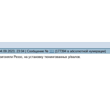
04.09.2023, 23:04 | Сообщение №
111
(177394 в абсолютной нумерации)
ригоняли Реззо, на установку тюнингованных р/валов.