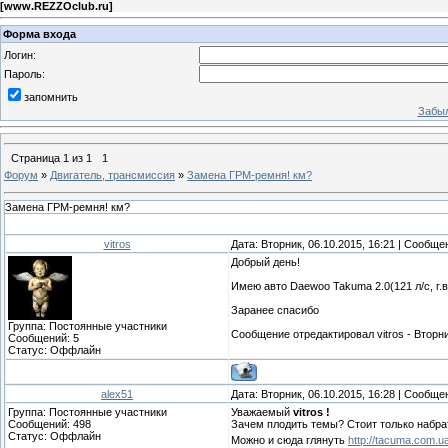
[
www.REZZOclub.ru
]
Форма входа
Логин:
Пароль:
запомнить
Забыл
Страница
1
из
1
1
Форум
»
Двигатель, трансмиссия
»
Замена ГРМ-ремня! км?
Замена ГРМ-ремня! км?
vitros
Дата: Вторник, 06.10.2015, 16:21 | Сообщ
Добрый день!
Имею авто Daewoo Takuma 2.0(121 л/с, г.
Заранее спасибо
Группа: Постоянные участники
Сообщение отредактировал
vitros
-
Вторни
Сообщений:
5
Статус:
Оффлайн
alex51
Дата: Вторник, 06.10.2015, 16:28 | Сообщ
Группа: Постоянные участники
Уважаемый
vitros !
Сообщений:
498
Зачем плодить темы? Стоит только набр
Статус:
Оффлайн
Можно и сюда глянуть
http://tacuma.com.ua