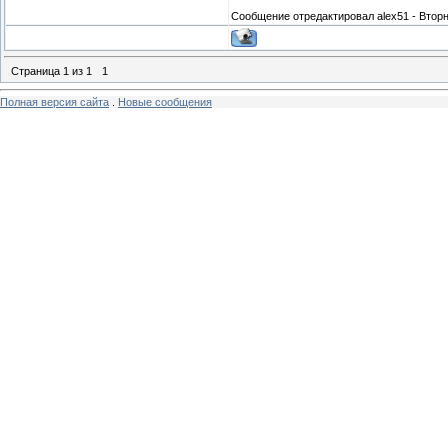
Сообщение отредактировал
alex51
-
Вторн
Страница
1
из
1
1
Полная версия сайта
.
Новые сообщения