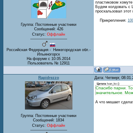
пластиковом хомуте
Будем колдовать с 
проскальзовал этот 
Прикрепления:
10
Группа: Постоянные участники
Сообщений:
426
Статус:
Оффлайн
-------------------------------
Российская Федерация - Нижегородская обл.-
Ильиногорск
На форуме с 10.05.2014
Пользователь № 12911
Rapidrezzo
Дата: Четверг, 08.01
Цитата
Ivan_ko
(
)
Спасибо парни. То
значительное. Мож
А что мешает сделат
Группа: Постоянные участники
Сообщений:
1834
Статус:
Оффлайн
-------------------------------