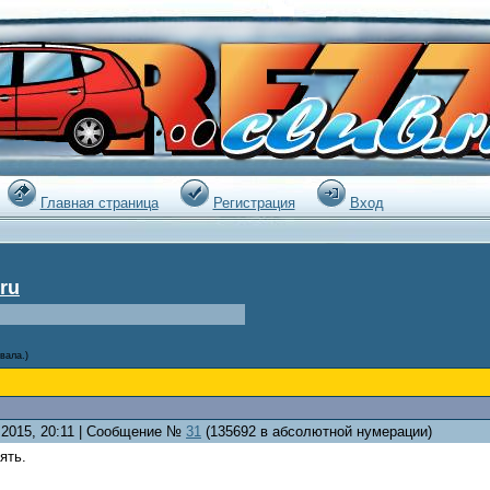
|
Главная страница
Регистрация
Вход
ru
вала.)
1.2015, 20:11 | Сообщение №
31
(135692 в абсолютной нумерации)
ять.