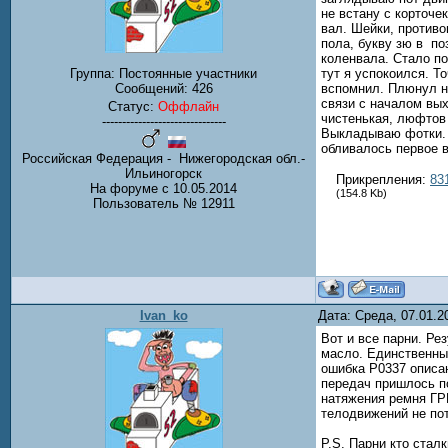
не встану с корточе
вал. Шейки, противо
пола, букву зю в по
коленвала. Стало по
тут я успокоился. Т
Группа: Постоянные участники
вспомнил. Плюнул на
Сообщений:
426
связи с началом вых
Статус:
Оффлайн
чистенькая, люфтов 
-------------------------------
Выкладываю фотки. 
обливалось первое в
Российская Федерация - Нижегородская обл.-
Ильиногорск
Прикрепления:
83
На форуме с 10.05.2014
(154.8 Kb)
Пользователь № 12911
Ivan_ko
Дата: Среда, 07.01.
Вот и все парни. Ре
масло. Единственны
ошибка Р0337 описан
передач пришлось по
натяжения ремня ГРМ
телодвижений не пот
P.S. Парни кто стал