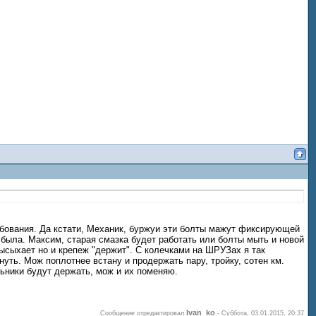
ебования. Да кстати, Механик, буржуи эти болты мажут фиксирующей
 была. Максим, старая смазка будет работать или болты мыть и новой
ысыхает но и крепеж "держит". С колечками на ШРУЗах я так
уть. Мож поплотнее встану и продержать пару, тройку, сотен км.
льники будут держать, мож и их поменяю.
Ivan_ko
Сообщение отредактировал
-
Суббота, 03.01.2015, 20:37