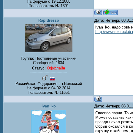
На форуме с 19.12.2008
Пользователь № 1391
Rapidrezzo
Дата: Четверг, 08.01
Ivan_ko
, надо совме
http://www.rezzoclub.
Группа: Постоянные участники
Сообщений:
1834
Статус:
Оффлайн
-------------------------------
Российская Федерация - г.Волжский
На форуме с 04.02.2014
Пользователь № 11651
Ivan_ko
Дата: Четверг, 08.01
Спасибо парни. То ч
Может оставить как
правда начал резать
Обрыв окозался в ко
скрутку с кабелем, 