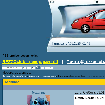
Пятница, 07.08.2026, 01:49 
RSS grabber doesn't exist!
REZZOclub - рекордсмен!!!
|
Почта @rezzoclub.
3
Страница
3
из
5
«
1
2
4
5
»
Модератор форума:
Nordic
Форум
»
Автомобиль
»
Двигатель, трансмиссия
»
Коленвал
(Приехали. Попал на замену колен 
Коленвал
Механик
Дата: Суббота, 03.0
Болты можно не мен