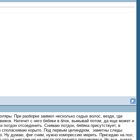
оляры. При разборке заимел несколько седых волос, везде, где
ижок. Натечет с него бябяки в блок, вымывай потом, да еще может и
и потдон отсоеденить. Снимаю потдон, бябяка присутствует, в
ом споласкиваю корыто. Под первым целиндром, заметны следы
ло. Ну думаю, фиг сним, нужно компрессию мерить. Приседаю на пол,
 что за шестерьня на месте последнего противовеса. Ну все, думал