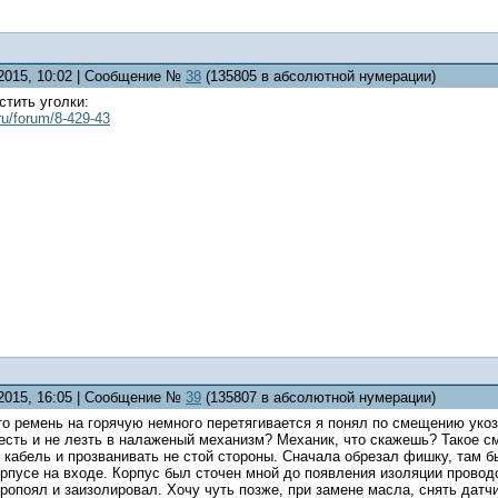
.2015, 10:02 | Сообщение №
38
(135805 в абсолютной нумерации)
стить уголки:
ru/forum/8-429-43
.2015, 16:05 | Сообщение №
39
(135807 в абсолютной нумерации)
то ремень на горячую немного перетягивается я понял по смещению укоз
 есть и не лезть в налаженый механизм? Механик, что скажешь? Такое 
 кабель и прозванивать не стой стороны. Сначала обрезал фишку, там б
рпусе на входе. Корпус был сточен мной до появления изоляции провод
пропоял и заизолировал. Хочу чуть позже, при замене масла, снять датчи