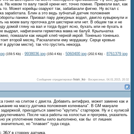
а. На новом то валу такой хрени нет, точно помню. Привезли вал, как
ть то. Может корейцы озаруют так, забабахали фигню. Ну встал с
ка заработала. Блин а это ведь зубчатый датчик положения
 обороты паники. Призвал пару дежурных водил, двигло кувыркнули и
сть на моем валу проточка для шестерни или нет. В общем так и не
ду домой гляну на вал и тогда будет ясно, бухать или не бухать в
еле выдрал, нафигачили герметика мама не балуй. Крыльчатка
омно, помазали как нищий хлеб черной икрой. Тоненько тоненько.
тоит второй месяц. Раскалатили ему мордашку. Серце кровью
 в другом месте), так что грустить некогда.
jpg
·
9938036.jpg
·
5060400.jpg
·
8761379.jpg
(159.5 Kb)
(150.4 Kb)
(202.6 Kb)
Ivan_ko
Сообщение отредактировал
-
Воскресенье, 04.01.2015, 20:32
са гонял на слитом с двигла. Добавить антифриз, может заменю как и
мыкание на массу датчика положения коленвала". В GM мануале
 задержкой, приходиться заметно "крутить" стартером. Ну и с кулисой
одкулючивало. После часа работы на холостых и прогрева, указатель
льно уж уплотнение помпы хило выполнено, как бы от лишних
 значительно, но "плавает" туда сюда.
с ЭБУ в сторону датчика.