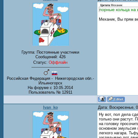
Цитата
Механик
порные кольца на 
Механик, Вы прям в
Группа: Постоянные участники
Сообщений:
426
Статус:
Оффлайн
-------------------------------
Российская Федерация - Нижегородская обл.-
Ильиногорск
На форуме с 10.05.2014
Пользователь № 12911
Ivan_ko
Дата: Воскресенье, 
Ну вот, пол дела сд
только они растут. 
на головку просочит
основном эмульсия 
легкого нагара. Тьф
заглядываю пот двиг