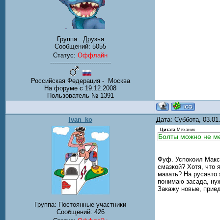
Группа:
Друзья
Сообщений:
5055
Статус:
Оффлайн
-------------------------------
Российская Федерация - Москва
На форуме с 19.12.2008
Пользователь № 1391
Ivan_ko
Дата: Суббота, 03.0
Цитата
Механик
Болты можно не ме
Фуф. Успокоил Макс
смазкой? Хотя, что 
мазать? На русавто
понимаю засада, нуж
Закажу новые, приед
Группа: Постоянные участники
Сообщений:
426