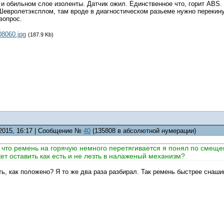
 и обильном слое изоленты. Датчик ожил. Единственное что, горит ABS.
Шевролетэксплом, там вроде в диагностическом разьеме нужно перекину
вопрос.
08060.jpg
(187.9 Kb)
.2015, 16:17 | Сообщение №
40
(135808 в абсолютной нумерации)
 что ремень на горячую немного перетягивается я понял по смеще
ет оставить как есть и не лезть в налаженый механизм?
ь, как положено? Я то же два раза разбирал. Так ремень быстрее снаши