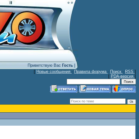
Приветствую Вас
Гость
|
[
Новые сообщения
·
Правила форума
·
Поиск
·
RSS
]
[
PDA-версия
]