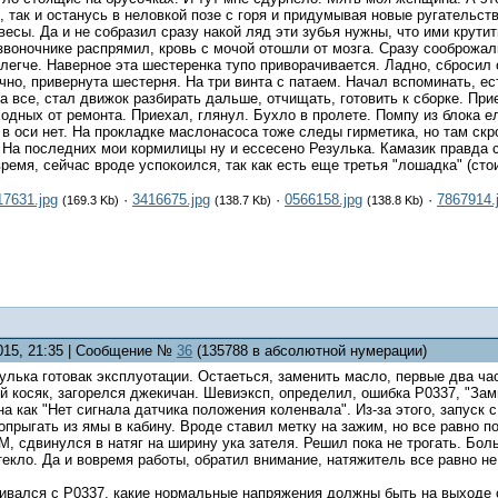
к, так и останусь в неловкой позе с горя и придумывая новые ругательств
весы. Да и не собразил сразу накой ляд эти зубья нужны, что ими крути
звоночнике распрямил, кровь с мочой отошли от мозга. Сразу сооброжал
легче. Наверное эта шестеренка тупо приворачивается. Ладно, сбросил
очно, привернута шестерня. На три винта с патаем. Начал вспоминать, е
 все, стал движок разбирать дальше, отчищать, готовить к сборке. Прие
одных от ремонта. Приехал, глянул. Бухло в пролете. Помпу из блока 
в оси нет. На прокладке маслонасоса тоже следы гирметика, но там скр
На последних мои кормилицы ну и ессесено Резулька. Камазик правда с
ремя, сейчас вроде успокоился, так как есть еще третья "лошадка" (стоит
17631.jpg
·
3416675.jpg
·
0566158.jpg
·
7867914.
(169.3 Kb)
(138.7 Kb)
(138.8 Kb)
2015, 21:35 | Сообщение №
36
(135788 в абсолютной нумерации)
зулька готовак эксплуотации. Остаеться, заменить масло, первые два ча
й косяк, загорелся джекичан. Шевиэксп, определил, ошибка Р0337, "За
а как "Нет сигнала датчика положения коленвала". Из-за этого, запуск с
прыгать из ямы в кабину. Вроде ставил метку на зажим, но все равно п
, сдвинулся в натяг на ширину ука зателя. Решил пока не трогать. Бо
екло. Да и вовремя работы, обратил внимание, натяжитель все равно не
кивался с Р0337, какие нормальные напряжения должны быть на выходе 