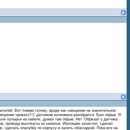
ателей. Вот ломаю голову, вроде как смещение не значительное.
смещение чревато? С датчиком коленвала разобрался. Был обрыв. Я
ыли пупырья на кабеле, думал там обрыв. Нет. Обрезал у датчика.
ов, провода вынтянуты из каналов. Изоляцию зачистил, сделал
к, сделать опалубку по корпусу и залить эбоксидкой. Пока все на