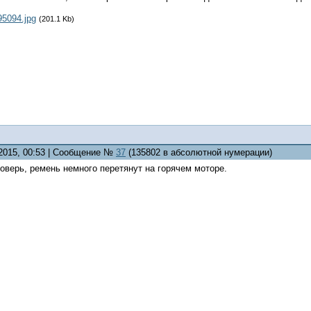
95094.jpg
(201.1 Kb)
.2015, 00:53 | Сообщение №
37
(135802 в абсолютной нумерации)
оверь, ремень немного перетянут на горячем моторе.