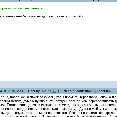
шрусах можно не менять.
есь вечер мне бальзам на душу изливаете. Спасибо.
04.01.2015, 20:19 | Сообщение №
35
(135709 в абсолютной нумерации)
елано, наверное. Движок разобран, узлы промыты в растворе бензина и с
Первым делом, думаю нужно снять потдон, прежде чем переворачивать дв
ься. Подвешиваю движок ставлю на бруски, так что бы болты вывернуть 
вызванная конденсатом от перепада температур. Дую на мойку, кипятк
уты нуты, неужто выхлопы просачиваются. Двигло не троило, не стреля
ло стоящие на брусочках. И тут мне сдурнело. Мять моя женщина. А это