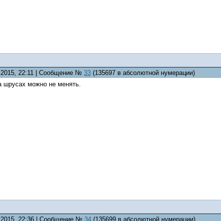
1.2015, 22:11 | Сообщение №
33
(135697 в абсолютной нумерации)
а шрусах можно не менять.
1.2015, 22:36 | Сообщение №
34
(135699 в абсолютной нумерации)