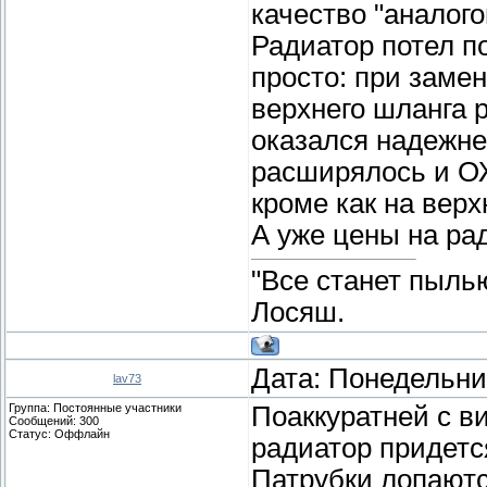
качество "аналог
Радиатор потел по
просто: при заме
верхнего шланга р
оказался надежне
расширялось и ОЖ
кроме как на верх
А уже цены на ра
"Все станет пыль
Лосяш.
Дата: Понедельник
lav73
Группа: Постоянные участники
Поаккуратней с в
Сообщений:
300
Статус:
Оффлайн
радиатор придетс
Патрубки лопаются