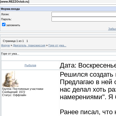
[
www.REZZOclub.ru
]
Форма входа
Логин:
Пароль:
запомнить
Забыл
Страница
1
из
1
1
Форум
»
Двигатель, трансмиссия
»
Горе от ума...
Горе от ума...
Дата: Воскресенье
Рыболов
Решился создать н
Предлагаю в ней 
нас делал хоть ра
Группа: Постоянные участники
Сообщений:
1572
намерениями". Я 
Статус:
Оффлайн
Ранее писал, что 