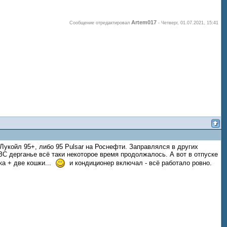
Artem017
Сообщение отредактировал
-
Четверг, 01.07.2021, 15:41
 Лукойл 95+, либо 95 Pulsar на Роснефти. Заправлялся в других
АЗС дерганье всё таки некоторое время продолжалось. А вот в отпуске
ка + две кошки...
и кондиционер включал - всё работало ровно.