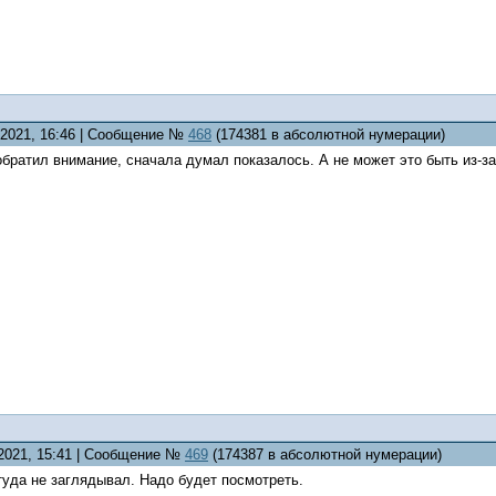
6.2021, 16:46 | Сообщение №
468
(174381 в абсолютной нумерации)
обратил внимание, сначала думал показалось. А не может это быть из-з
.2021, 15:41 | Сообщение №
469
(174387 в абсолютной нумерации)
туда не заглядывал. Надо будет посмотреть.