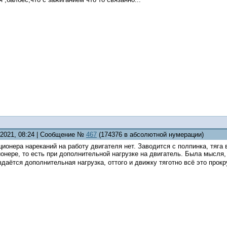
6.2021, 08:24 | Сообщение №
467
(174376 в абсолютной нумерации)
ционера нареканий на работу двигателя нет. Заводится с полпинка, тяга 
нере, то есть при дополнительной нагрузке на двигатель. Была мысля,
аётся дополнительная нагрузка, оттого и движку тяготно всё это прокр