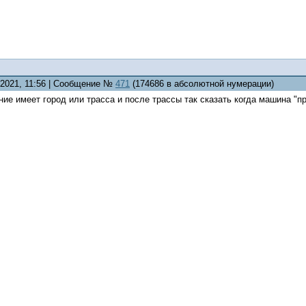
.2021, 11:56 | Сообщение №
471
(174686 в абсолютной нумерации)
ие имеет город или трасса и после трассы так сказать когда машина "п