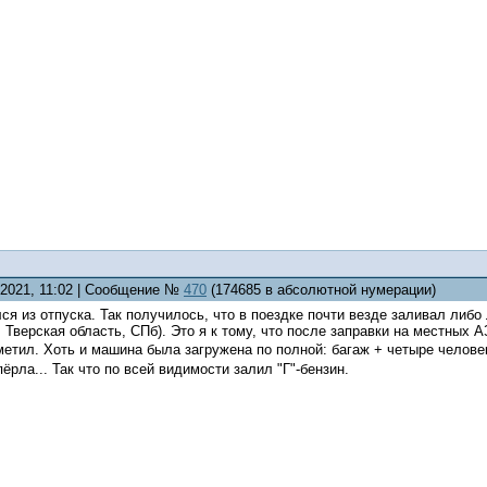
.2021, 11:02 | Сообщение №
470
(174685 в абсолютной нумерации)
ся из отпуска. Так получилось, что в поездке почти везде заливал либо
 Тверская область, СПб). Это я к тому, что после заправки на местных 
аметил. Хоть и машина была загружена по полной: багаж + четыре челове
ёрла... Так что по всей видимости залил "Г"-бензин.