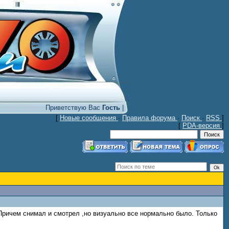
Приветствую Вас
Гость
|
[
Новые сообщения
·
Правила форума
·
Поиск
·
RSS
]
[
PDA-версия
]
Причем снимал и смотрел ,но визуально все нормально было. Только