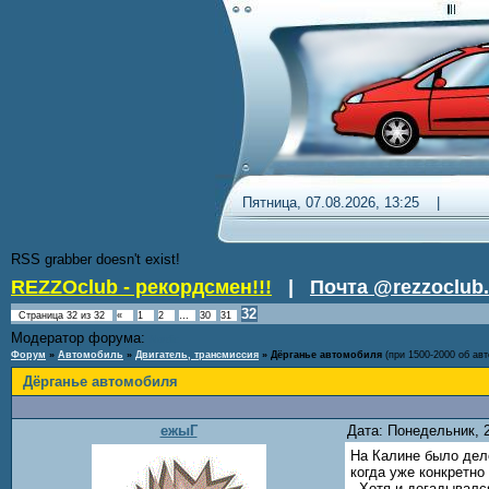
Пятница, 07.08.2026, 13:25 
RSS grabber doesn't exist!
REZZOclub - рекордсмен!!!
|
Почта @rezzoclub.
32
Страница
32
из
32
«
1
2
…
30
31
Модератор форума:
Nordic
Форум
»
Автомобиль
»
Двигатель, трансмиссия
»
Дёрганье автомобиля
(при 1500-2000 об ав
Дёрганье автомобиля
ежыГ
Дата: Понедельник, 
На Калине было дело
когда уже конкретно
Хотя и догадывался 