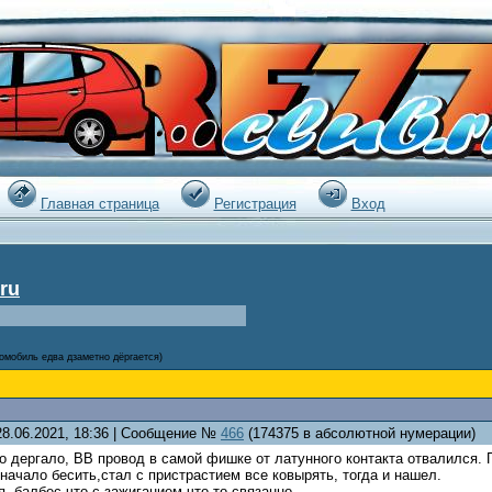
|
Главная страница
Регистрация
Вход
ru
томобиль едва дзаметно дёргается)
28.06.2021, 18:36 | Сообщение №
466
(174375 в абсолютной нумерации)
 дергало, ВВ провод в самой фишке от латунного контакта отвалился. 
 начало бесить,стал с пристрастием все ковырять, тогда и нашел.
,балбес,что с зажиганием что то связанно...