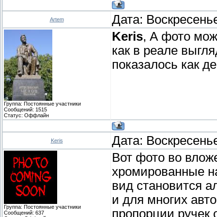
Дата: Воскресенье
Artem
Keris
, А фото мо
как в реале выгля
показалось как д
Группа: Постоянные участники
Сообщений:
1515
Статус:
Оффлайн
Дата: Воскресенье
Keris
Вот фото во влож
хромированные нак
вид становится а
и для многих авто
Группа: Постоянные участники
пропорции ручек 
Сообщений:
637