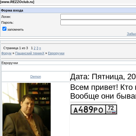
[
www.REZZOclub.ru
]
Форма входа
Логин:
Пароль:
запомнить
Забыл
Страница
1
из
3
1
2
3
»
Форум
»
Пацанский тюнинХ
»
Евроручки
Евроручки
Дата: Пятница, 20
Demon
Всем привет! Кто
Вообще они быва