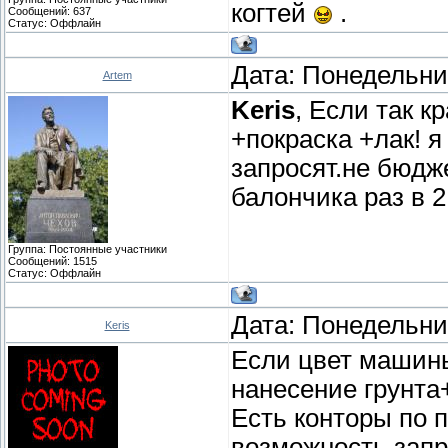
когтей
.
Сообщений:
637
Статус:
Оффлайн
Дата: Понедельник
Artem
Keris
, Если так к
+покраска +лак! 
запросят.не бюдж
балончика раз в 2
Группа: Постоянные участники
Сообщений:
1515
Статус:
Оффлайн
Дата: Понедельник
Keris
Если цвет машины
нанесение грунта+
Есть конторы по п
возможность запр