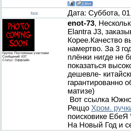
Дата: Суббота, 01
Keris
enot-73
, Несколь
Elantra J3, зака
Корее.Качество вы
намертво. За 3 г
Группа: Постоянные участники
плёнки нигде не 
Сообщений:
637
Статус:
Оффлайн
показаться высоко
дешевле- китайски
гарантированно об
матизе)
Вот ссылка Южно
Реццо
Хром. ручк
поисковике ЕбеЯ 
На Новый Год и 