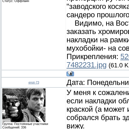
Статус:
Оффлайн
"заводского косяк
сандеро прошлого
Видимо, на Вост
заказать хромиро
накладки на рамк
мухобойки- на сов
Прикрепления:
52
7482231.jpg
(61.0 K
Дата: Понедельник
enot-73
У меня к сожален
если накладки об
краской (а может 
собрался брать зд
вижу.
Группа: Постоянные участники
Сообщений:
336