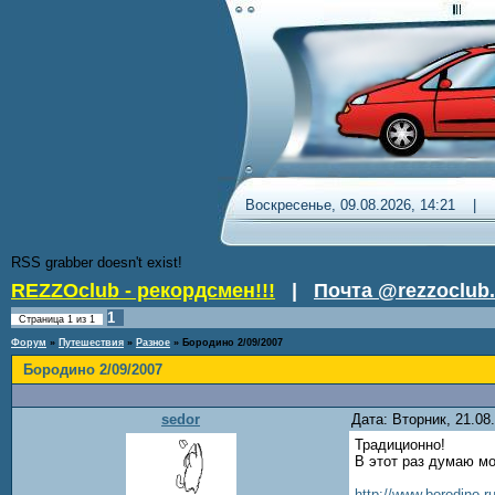
Воскресенье, 09.08.2026, 14
RSS grabber doesn't exist!
REZZOclub - рекордсмен!!!
|
Почта @rezzoclub.
1
Страница
1
из
1
Форум
»
Путешествия
»
Разное
»
Бородино 2/09/2007
Бородино 2/09/2007
sedor
Дата: Вторник, 21.0
Традиционно!
В этот раз думаю м
http://www.borodino.r