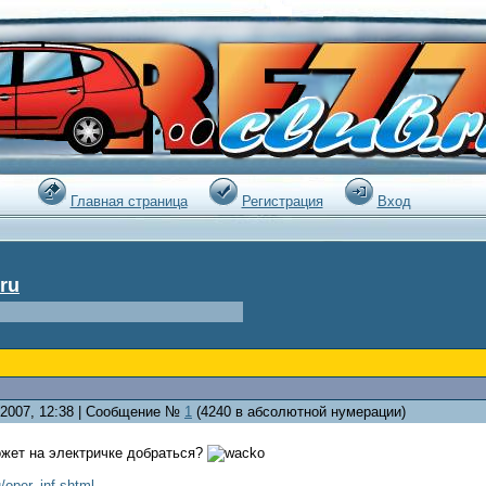
:21 |
Главная страница
Регистрация
Вход
ru
8.2007, 12:38 | Сообщение №
1
(4240 в абсолютной нумерации)
ожет на электричке добраться?
u/oper_inf.shtml