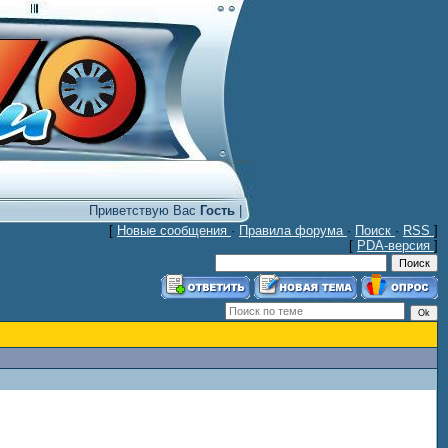
Приветствую Вас
Гость
|
[
Новые сообщения
·
Правила форума
·
Поиск
·
RSS
]
[
PDA-версия
]