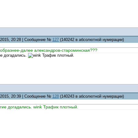
7.2015, 20:28 | Сообщение №
127
(140242 в абсолютной нумерации)
еобразнее-далее александров-староминская???
ие догадались.
Трафик плотный.
7.2015, 20:39 | Сообщение №
128
(140243 в абсолютной нумерации)
ь многие догадались. wink Трафик плотный. а