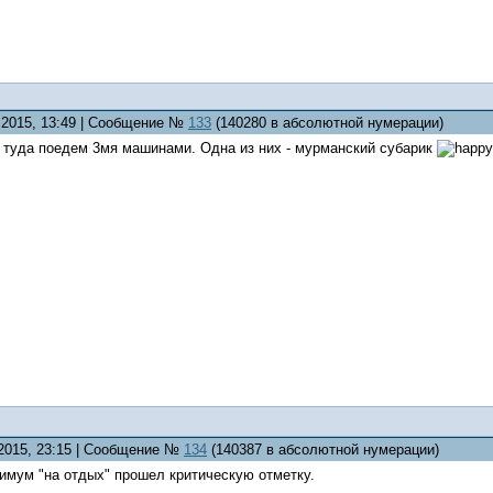
7.2015, 13:49 | Сообщение №
133
(140280 в абсолютной нумерации)
и туда поедем 3мя машинами. Одна из них - мурманский субарик
.2015, 23:15 | Сообщение №
134
(140387 в абсолютной нумерации)
имум "на отдых" прошел критическую отметку.