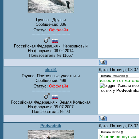
Группа:
Друзья
Сообщений:
386
Статус:
Оффлайн
-------------------------------
Российская Федерация - Нерезиновый
На форуме с 06.02.2014
Пользователь № 11657
alex51
Дата: Пятница, 03.0
Группа: Постоянные участники
Цитата
Podvodnik
(
)
известия от жител
Сообщений:
498
Успели верн
Статус:
Оффлайн
гостях у
Podvodnik
-------------------------------
Российская Федерация - Земля Кольская
На форуме с 05.07.2007
Пользователь № 93
Podvodnik
Дата: Пятница, 03.0
Цитата
alex51
(
)
Успели вернуться