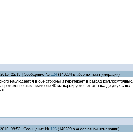
7.2015, 22:13 | Сообщение №
124
(140234 в абсолютной нумерации)
кого наблюдается в обе стороны и перетекает в разряд круглосуточных
 протяженностью примерно 40 км варьируется от от часа до двух с пол
ия.
7.2015, 08:52 | Сообщение №
125
(140239 в абсолютной нумерации)