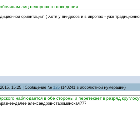
 обочинам лиц нехорошего поведения.
адиционной ориентации".( Хотя у пиндосов и в ивропах - уже традиционно
7.2015, 15:25 | Сообщение №
126
(140241 в абсолютной нумерации)
рского наблюдается в обе стороны и перетекает в разряд круглосу
образнее-далее александров-староминская???