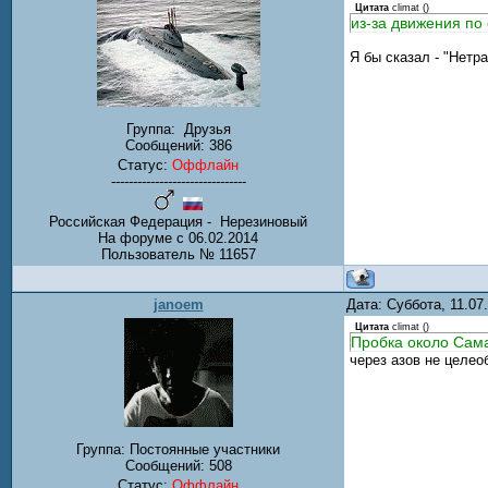
Цитата
climat
(
)
из-за движения по
Я бы сказал - "Нетр
Группа:
Друзья
Сообщений:
386
Статус:
Оффлайн
-------------------------------
Российская Федерация - Нерезиновый
На форуме с 06.02.2014
Пользователь № 11657
janoem
Дата: Суббота, 11.0
Цитата
climat
(
)
Пробка около Сама
через азов не целе
Группа: Постоянные участники
Сообщений:
508
Статус:
Оффлайн