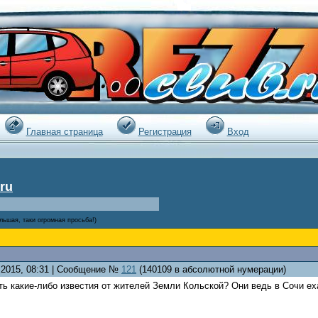
|
Главная страница
Регистрация
Вход
ru
льшая, таки огромная просьба!)
7.2015, 08:31 | Сообщение №
121
(140109 в абсолютной нумерации)
сть какие-либо известия от жителей Земли Кольской? Они ведь в Сочи ех