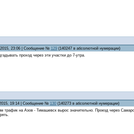
7.2015, 23:06 | Сообщение №
129
(140247 в абсолютной нумерации)
дгадывать проход через эти участки до 7-утра.
.2015, 19:14 | Сообщение №
130
(140273 в абсолютной нумерации)
м трафик на Азов - Тимашевск вырос значительно. Проезд через Самарс
рять.