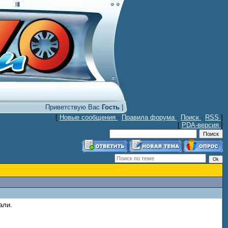
Приветствую Вас
Гость
|
[
Новые сообщения
·
Правила форума
·
Поиск
·
RSS
]
[
PDA-версия
]
али.