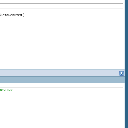
й становится.)
точных.