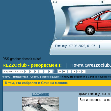
Пятница, 07.08.2026, 01:07 
RSS grabber doesn't exist!
REZZOclub - рекордсмен!!!
|
Почта @rezzoclub.
9
Страница
9
из
15
«
1
2
…
7
8
10
11
…
14
15
»
Форум
»
Путешествия
»
Советы и рекомендации
»
К тем, кто собрался в Сочи на машине
(бо
К тем, кто собрался в Сочи на машине
Podvodnik
Дата: Пятница, 03.0
Вот интересно - а е