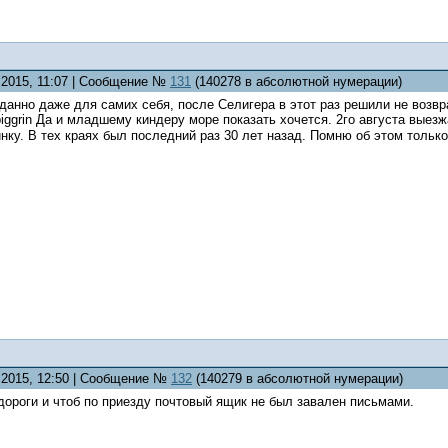
7.2015, 11:07 | Сообщение №
131
(140278 в абсолютной нумерации)
анно даже для самих себя, после Селигера в этот раз решили не возвра
Да и младшему киндеру море показать хочется. 2го августа выезж
нку. В тех краях был последний раз 30 лет назад. Помню об этом толь
7.2015, 12:50 | Сообщение №
132
(140279 в абсолютной нумерации)
 дороги и чтоб по приезду почтовый ящик не был завален письмами.