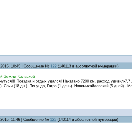
7.2015, 10:45 | Сообщение №
122
(140113 в абсолютной нумерации)
ей Земли Кольской
уться!!! Поездка и отдых удался! Накатано 7200 км, расход удивил-7,7 л
а)- Сочи (18 дн.)- Пицунда, Гагра (1 день)- Новомихайловский (5 дней) - М
7.2015, 11:46 | Сообщение №
123
(140114 в абсолютной нумерации)