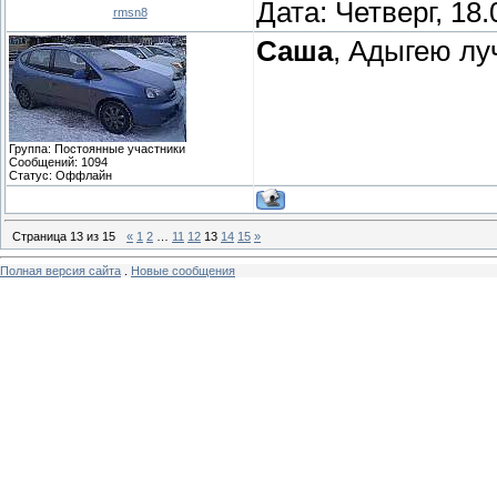
Дата: Четверг, 18
rmsn8
Саша
, Адыгею лу
Группа: Постоянные участники
Сообщений:
1094
Статус:
Оффлайн
Страница
13
из
15
«
1
2
…
11
12
13
14
15
»
Полная версия сайта
.
Новые сообщения