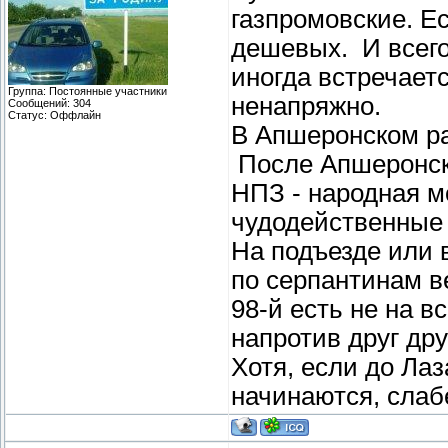
газпромовские. Ес
дешевых. И всего 
иногда встречает
Группа: Постоянные участники
ненапряжно.
Сообщений:
304
Статус:
Оффлайн
В Апшеронском ра
После Апшеронска
НПЗ - народная м
чудодейственные 
На подъезде или 
по серпантинам в
98-й есть не на в
напротив друг дру
Хотя, если до Ла
начинаются, слаб