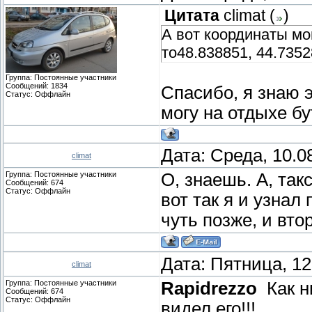
Цитата
climat
(
)
А вот координаты мог
то48.838851, 44.735
Группа: Постоянные участники
Сообщений:
1834
Спасибо, я знаю 
Статус:
Оффлайн
могу на отдыхе б
Дата: Среда, 10.0
climat
Группа: Постоянные участники
О, знаешь. А, так
Сообщений:
674
Статус:
Оффлайн
вот так я и узнал
чуть позже, и вто
Дата: Пятница, 12
climat
Группа: Постоянные участники
Rapidrezzo
Как ни
Сообщений:
674
Статус:
Оффлайн
видел его!!!