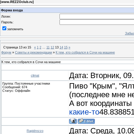
[
www.REZZOclub.ru
]
Форма входа
Логин:
Пароль:
запомнить
Забыл
Страница
13
из
15
«
1
2
…
11
12
13
14
15
»
Форум
»
Советы и рекомендации
»
К тем, кто собрался в Сочи на машине
К тем, кто собрался в Сочи на машине
Дата: Вторник, 09
climat
Группа: Постоянные участники
Пиво "Крым", "Ял
Сообщений:
674
Статус:
Оффлайн
(последнее мне н
А вот координаты 
какие-то
48.838851
Дата: Среда, 10.0
Rapidrezzo