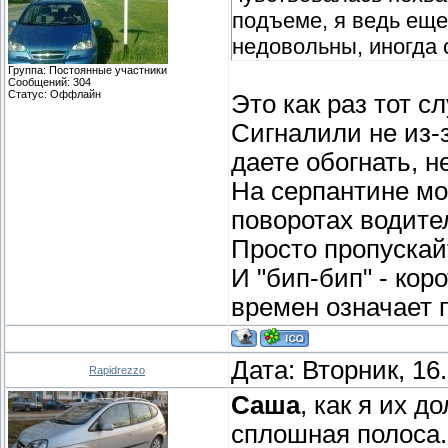
подъеме, я ведь ещ
недовольны, иногда 
Группа: Постоянные участники
Сообщений:
304
Статус:
Оффлайн
Это как раз тот сл
Сигналили не из-з
даете обогнать, н
На серпантине мо
поворотах водите
Просто пропускайт
И "бип-бип" - кор
времен означает 
Дата: Вторник, 16
Rapidrezzo
Саша
, как я их д
сплошная полоса. 