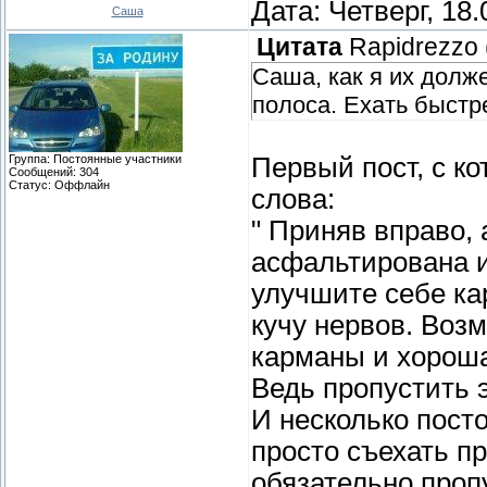
Дата: Четверг, 18
Саша
Цитата
Rapidrezzo
Саша, как я их долж
полоса. Ехать быстре
Группа: Постоянные участники
Первый пост, с ко
Сообщений:
304
Статус:
Оффлайн
слова:
" Приняв вправо, 
асфальтирована и
улучшите себе ка
кучу нервов. Воз
карманы и хороша
Ведь пропустить э
И несколько посто
просто съехать п
обязательно проп