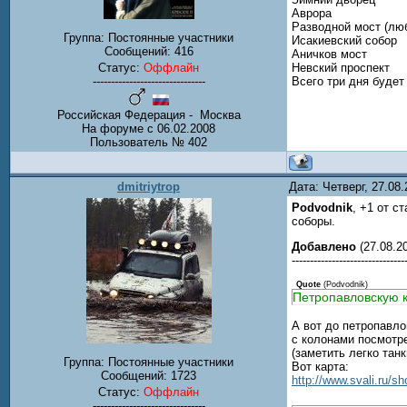
Аврора
Разводной мост (люб
Группа: Постоянные участники
Исакиевский собор
Сообщений:
416
Аничков мост
Невский проспект
Статус:
Оффлайн
Всего три дня будет 
-------------------------------
Российская Федерация - Москва
На форуме с 06.02.2008
Пользователь № 402
dmitriytrop
Дата: Четверг, 27.08
Podvodnik
, +1 от с
соборы.
Добавлено
(27.08.20
-------------------------------
Quote
(
Podvodnik
)
Петропавловскую к
А вот до петропавло
с колонами посмотре
(заметить легко тан
Группа: Постоянные участники
Вот карта:
Сообщений:
1723
http://www.svali.ru/
Статус:
Оффлайн
-------------------------------