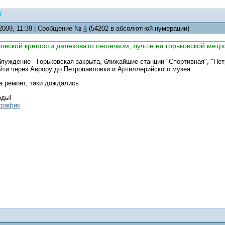
.2009, 11:39 | Сообщение №
4
(54202 в абсолютной нумерации)
ловской крепости далековато пешечком, лучше на горьковской метр
блуждение - Горьковская закрыта, ближайшие станции "Спортивная", "Пе
йти через Аврору до Петропавловки и Артиллерийского музея
а ремонт, таки дождались
оды!
график