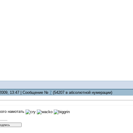
.2009, 13:47 | Сообщение №
7
(54207 в абсолютной нумерации)
кого намотать