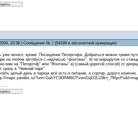
.2009, 10:36 | Сообщение №
3
(54199 в абсолютной нумерации)
 уже нечего, кроме: Посещение Петергофа. Добраться можно тремя путям
ции на любом автобусе с надписью "фонтаны". б) на маршрутке со станц
о вам на "Петергоф" или "Фонтаны" в) (самый дорогой способ) от дворц
т сразу в "Нижний парк".
лить целый день в парках всё есть и питание, и сортир, дорого конечно
ttp://maps.yandex.ru/?um=GahYC3DRiM6OTvomGqO2LU3kn_7WpzPx&l=ma