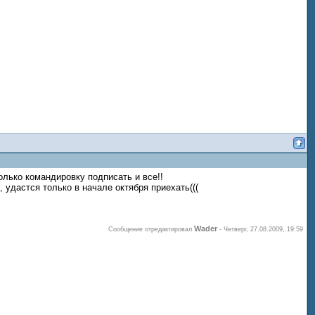
олько командировку подписать и все!!
 удастся только в начале октября приехать(((
Wader
Сообщение отредактировал
-
Четверг, 27.08.2009, 19:59