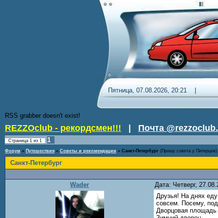
Пятница, 07.08.2026, 20:21 
RSS grabber doesn't exist!
REZZOclub - рекордсмен!!!
|
Почта @rezzoclub.
1
Страница
1
из
1
Форум
»
Путешествия
»
Советы и рекомендации
»
Санкт-Петербург
(Прошу совета у Питерцев)
Санкт-Петербург
Wader
Дата: Четверг, 27.08
Друзья! На днях еду
совсем. Посему, под
Дворцовая площадь
Зимний дворец