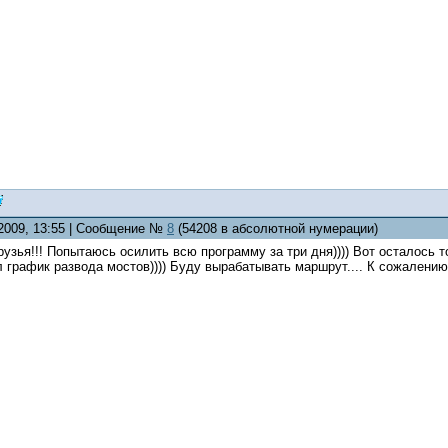
.2009, 13:55 | Сообщение №
8
(54208 в абсолютной нумерации)
узья!!! Попытаюсь осилить всю программу за три дня)))) Вот осталось т
л график развода мостов)))) Буду вырабатывать маршрут.... К сожалению,