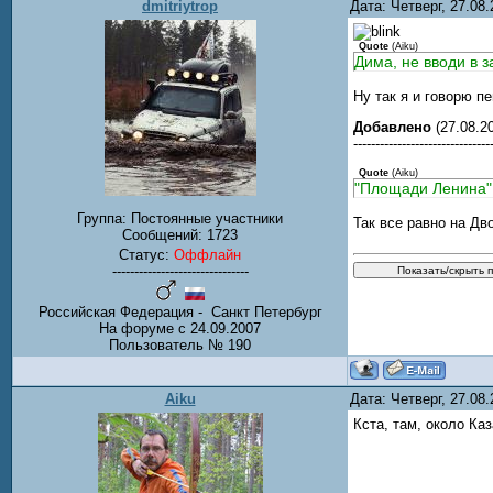
dmitriytrop
Дата: Четверг, 27.08
Quote
(
Aiku
)
Дима, не вводи в з
Ну так я и говорю п
Добавлено
(27.08.20
-------------------------------
Quote
(
Aiku
)
"Площади Ленина"
Группа: Постоянные участники
Так все равно на Д
Сообщений:
1723
Статус:
Оффлайн
-------------------------------
Российская Федерация - Санкт Петербург
На форуме с 24.09.2007
Пользователь № 190
Aiku
Дата: Четверг, 27.08
Кста, там, около Ка