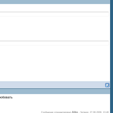
робовать
Aiku
Сообщение отредактировал
-
Четверг, 27.08.2009, 13:46