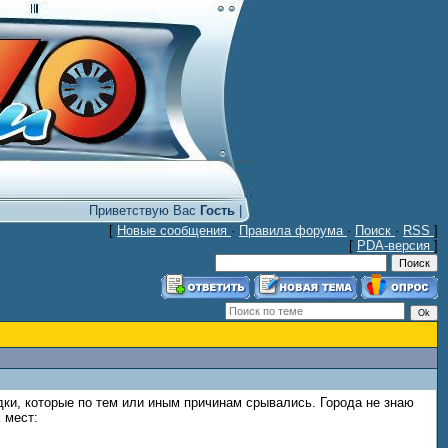
Приветствую Вас
Гость
|
[
Новые сообщения
·
Правила форума
·
Поиск
·
RSS
]
[
PDA-версия
]
здки, которые по тем или иным причинам срывались. Города не знаю
 мест: