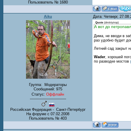
Пользователь № 1680
Aiku
Дата: Четверг, 27.08
Quote
(
dmitriytrop
)
А вот до петропав
Дима, не вводи в за
раз удобно будет до
Летний сад закрыт н
Wader
, хорошей пог
по разводке мостов
Группа:
Модераторы
Сообщений:
975
Статус:
Оффлайн
-------------------------------
Российская Федерация - Санкт-Петербург
На форуме с 07.02.2008
Пользователь № 403