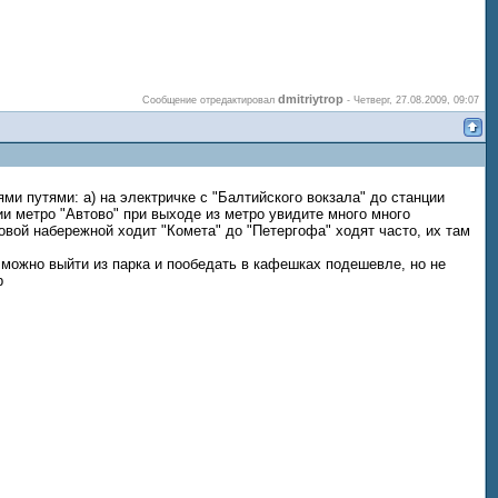
dmitriytrop
Сообщение отредактировал
-
Четверг, 27.08.2009, 09:07
и путями: а) на электричке с "Балтийского вокзала" до станции
ии метро "Автово" при выходе из метро увидите много много
овой набережной ходит "Комета" до "Петергофа" ходят часто, их там
, можно выйти из парка и пообедать в кафешках подешевле, но не
p