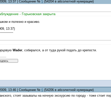
.2009, 13:37 | Сообщение №
5
(54204 в абсолютной нумерации)
аблуждение - Горьковская закрыта
ешком и полезно и красиво.
09, 13:37)
--------------
ворцовую
Wader
, собирался, а от туда рукой подать до крепости.
.2009, 13:46 | Сообщение №
6
(54206 в абсолютной нумерации)
занского, стоят зазывалы на ночную экскурсию по городу - тоже стоит по