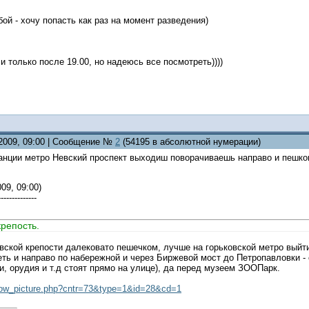
ой - хочу попасть как раз на момент разведения)
и только после 19.00, но надеюсь все посмотреть))))
.2009, 09:00 | Сообщение №
2
(54195 в абсолютной нумерации)
танции метро Невский проспект выходиш поворачиваешь направо и пешко
09, 09:00)
--------------
репость.
вской крепости далековато пешечком, лучше на горьковской метро выйт
ть и направо по набережной и через Биржевой мост до Петропавловки -
ки, орудия и т.д стоят прямо на улице), да перед музеем ЗООПарк.
show_picture.php?cntr=73&type=1&id=28&cd=1