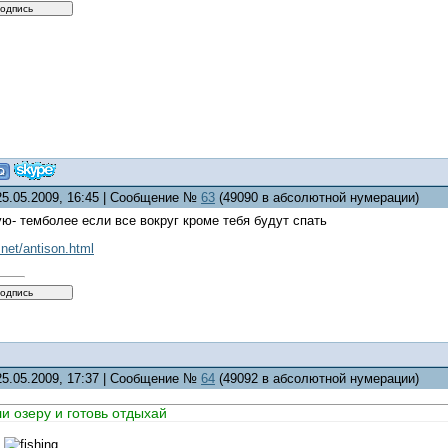
25.05.2009, 16:45 | Сообщение №
63
(49090 в абсолютной нумерации)
ую- темболее если все вокруг кроме тебя будут спать
.net/antison.html
25.05.2009, 17:37 | Сообщение №
64
(49092 в абсолютной нумерации)
ли озеру и готовь отдыхай
!