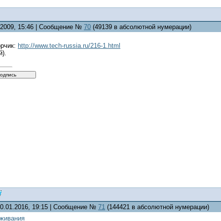
5.2009, 15:46 | Сообщение №
70
(49139 в абсолютной нумерации)
орчик:
http://www.tech-russia.ru/216-1.html
).
10.01.2016, 19:15 | Сообщение №
71
(144421 в абсолютной нумерации)
ыживания