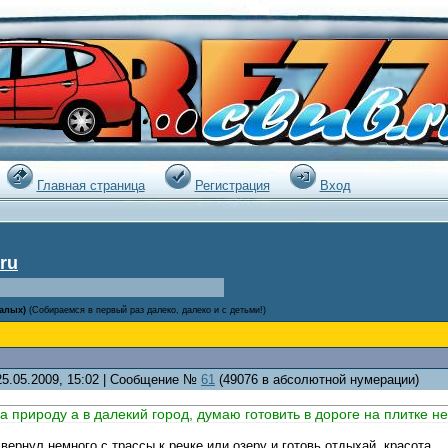
|
Главная страница
Регистрация
Вход
ru
алых)
(Собираемся в первый раз далеко, далеко и с детьми!)
25.05.2009, 15:02 | Сообщение №
61
(49076 в абсолютной нумерации)
а природу а в далекий город, думаю готовить в дороге на плитке не
вернул немного с трассы к речке или озеру и готовь отдыхай, красота.