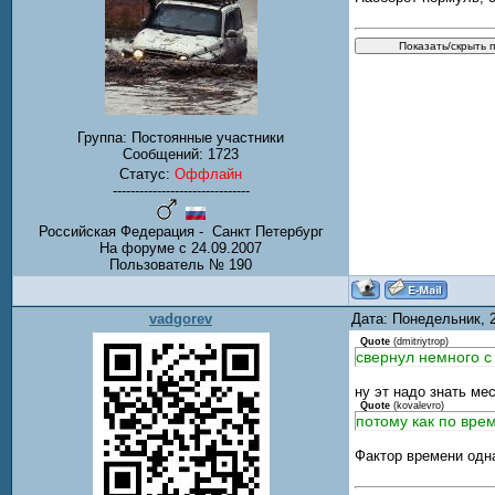
Группа: Постоянные участники
Сообщений:
1723
Статус:
Оффлайн
-------------------------------
Российская Федерация - Санкт Петербург
На форуме с 24.09.2007
Пользователь № 190
vadgorev
Дата: Понедельник, 
Quote
(
dmitriytrop
)
свернул немного с 
ну эт надо знать ме
Quote
(
kovalevro
)
потому как по вре
Фактор времени одн