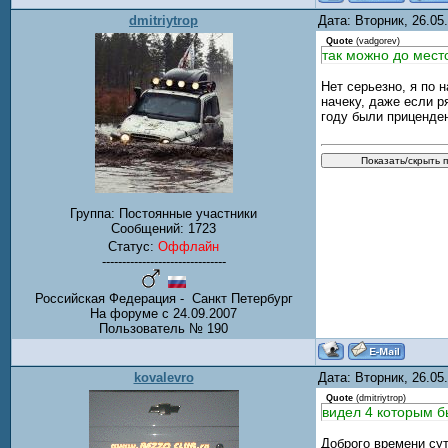
dmitriytrop
Дата: Вторник, 26.0
Quote
(
vadgorev
)
так можно до мест
Нет серьезно, я по 
начеку, даже если р
году были приценден
Группа: Постоянные участники
Сообщений:
1723
Статус:
Оффлайн
-------------------------------
Российская Федерация - Санкт Петербург
На форуме с 24.09.2007
Пользователь № 190
kovalevro
Дата: Вторник, 26.0
Quote
(
dmitriytrop
)
видел 4 которым б
Доброго времени сут