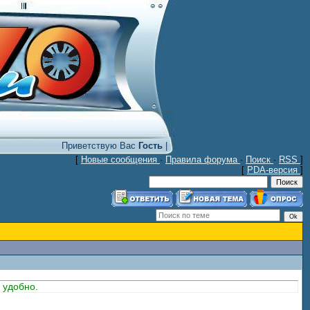
Приветствую Вас
Гость
|
[
Новые сообщения
·
Правила форума
·
Поиск
·
RSS
]
[
PDA-версия
]
 удобно.