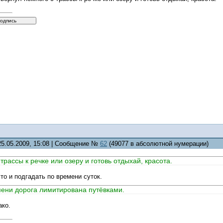
25.05.2009, 15:08 | Сообщение №
62
(49077 в абсолютной нумерации)
трассы к речке или озеру и готовь отдыхай, красота.
сто и подгадать по времени суток.
мени дорога лимитирована путёвками.
ако.