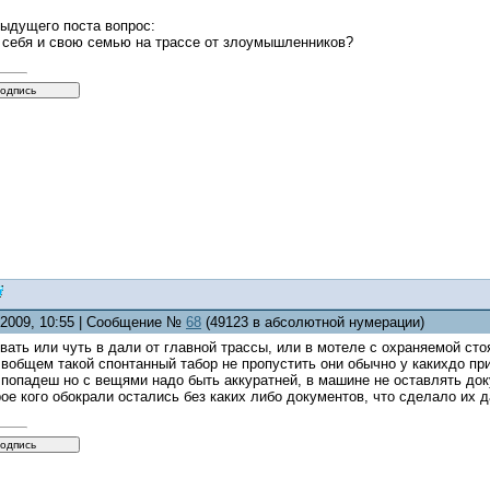
ыдущего поста вопрос:
 себя и свою семью на трассе от злоумышленников?
5.2009, 10:55 | Сообщение №
68
(49123 в абсолютной нумерации)
евать или чуть в дали от главной трассы, или в мотеле с охраняемой сто
вобщем такой спонтанный табор не пропустить они обычно у какихдо пр
 попадеш но с вещями надо быть аккуратней, в машине не оставлять док
ое кого обокрали остались без каких либо документов, что сделало их