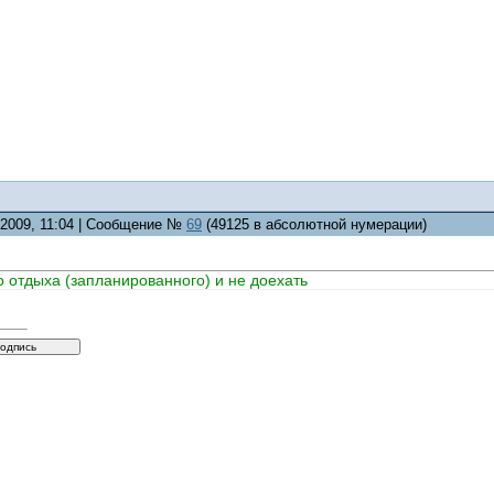
.2009, 11:04 | Сообщение №
69
(49125 в абсолютной нумерации)
о отдыха (запланированного) и не доехать