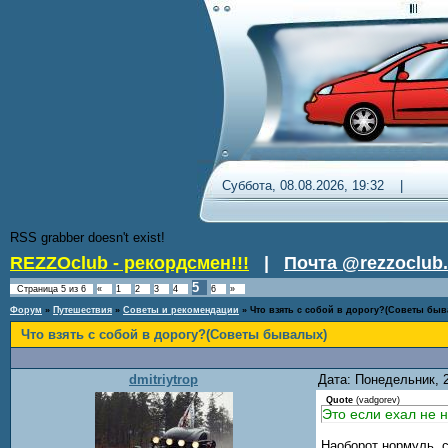
Суббота, 08.08.2026, 19:32 
RSS grabber doesn't exist!
REZZOclub - рекордсмен!!!
|
Почта @rezzoclub.
5
Страница
5
из
6
«
1
2
3
4
6
»
Форум
»
Путешествия
»
Советы и рекомендации
»
Что взять с собой в дорогу?(Советы быв
Что взять с собой в дорогу?(Советы бывалых)
dmitriytrop
Дата: Понедельник, 
Quote
(
vadgorev
)
Это если ехал не н
Наоборот нормуль, с