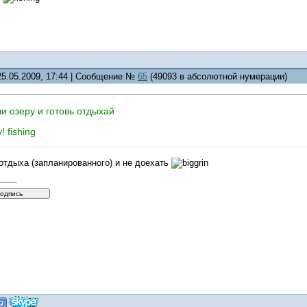
25.05.2009, 17:44 | Сообщение №
65
(49093 в абсолютной нумерации)
ли озеру и готовь отдыхай
 fishing
отдыха (запланированного) и не доехать