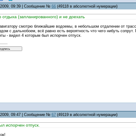
5.2009, 09:39 | Сообщение №
66
(49118 в абсолютной нумерации)
о отдыха (запланированного) и не доехать
навигатору смотрю ближайшие водоемы, в небольшом отдалении от трассы
ядом с дальнобоем, всё равно есть вероятность что чего нибуть сопрут.
ты - видел 4 которым был испорчен отпуск.
5.2009, 09:47 | Сообщение №
67
(49119 в абсолютной нумерации)
ыл испорчен отпуск.
ок!