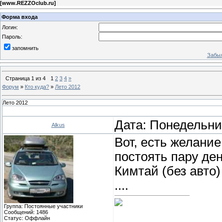
[
www.REZZOclub.ru
]
Форма входа
Логин:
Пароль:
запомнить
Забыл
Страница
1
из
4
1
2
3
4
»
Форум
»
Кто куда?
»
Лето 2012
Лето 2012
Дата: Понедельник
Alkus
Вот, есть желание
постоять пару ден
Кимтай (без авто
....
Группа: Постоянные участники
Сообщений:
1486
Статус:
Оффлайн