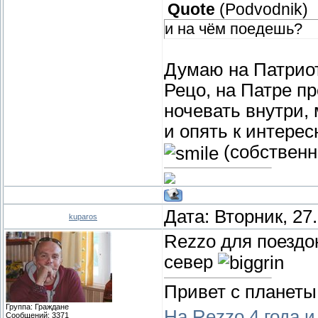
Quote
(
Podvodnik
)
и на чём поедешь?
Думаю на Патриот
Рецо, на Патре п
ночевать внутри,
и опять к интерес
(собственно
Дата: Вторник, 27
kuparos
Rezzo для поездок
север
Привет с планеты
Группа: Граждане
На Rezzo 4 года и
Сообщений:
3371