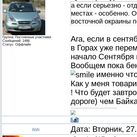
а если серьезно - о
местах - особенно. О
восточной окраины п
Ага, если в сентя
Группа: Постоянные участники
Сообщений:
1486
Статус:
Оффлайн
в Горах уже перем
начало Сентября н
Вообщем пока бен
именно что
Как у меня товари
! Что будет завтр
дороге) чем Байк
Дата: Вторник, 27
Andy