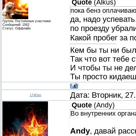
Quote
(
Alkus
)
пока бенз оплачива
да, надо успеват
Группа: Постоянные участники
Сообщений:
1562
по проезду убрали
Статус:
Оффлайн
Какой пробег за 
Кем бы ты ни был
Так что вот тебе 
И чтобы ты не де
Ты просто кидаеш
Дата: Вторник, 27
174Den
Quote
(
Andy
)
Во внутренних органа
Andy
, давай расс