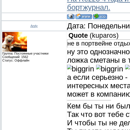
бортжурнал.
Дата: Понедельник
Andy
Quote
(
kuparos
)
не в портвейне отды
ну это однозначно
Группа: Постоянные участники
Сообщений:
1562
ложка сметаны в 
Статус:
Оффлайн
а если серьезно -
интересных местах
может в компанию
Кем бы ты ни был
Так что вот тебе 
И чтобы ты не де