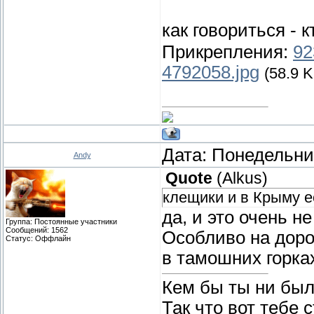
как говориться - к
Прикрепления:
92
4792058.jpg
(58.9 K
Дата: Понедельник
Andy
Quote
(
Alkus
)
клещики и в Крыму е
да, и это очень н
Группа: Постоянные участники
Сообщений:
1562
Особливо на доро
Статус:
Оффлайн
в тамошних горках
Кем бы ты ни был
Так что вот тебе 