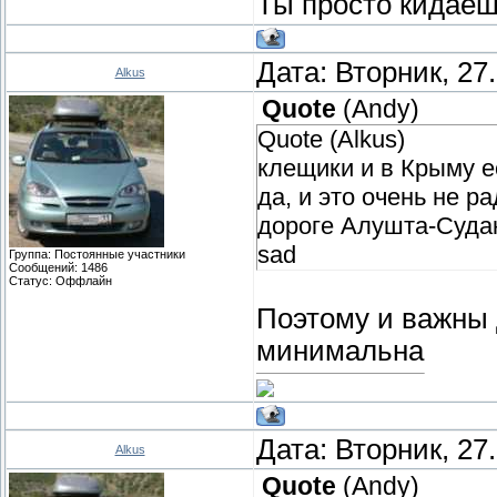
Ты просто кидаеш
Дата: Вторник, 27
Alkus
Quote
(
Andy
)
Quote (Alkus)
клещики и в Крыму е
да, и это очень не р
дороге Алушта-Судак
sad
Группа: Постоянные участники
Сообщений:
1486
Статус:
Оффлайн
Поэтому и важны 
минимальна
Дата: Вторник, 27
Alkus
Quote
(
Andy
)