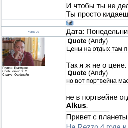
И чтобы ты не де
Ты просто кидаеш
Дата: Понедельник
kuparos
Quote
(
Andy
)
Цены на отдых там п
Так я ж не о цене.
Группа: Граждане
Сообщений:
3371
Quote
(
Andy
)
Статус:
Оффлайн
но вот портвейна ма
не в портвейне о
Alkus
.
Привет с планеты
На Rezzo 4 года и