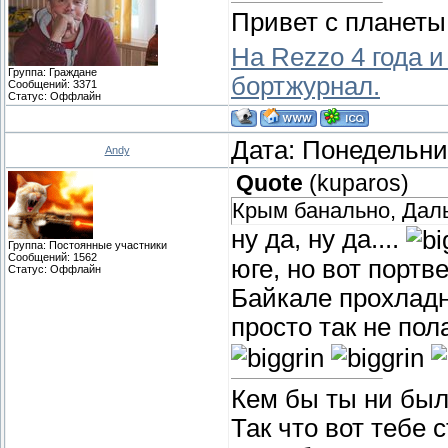
Привет с планеты
На Rezzo 4 года и
Группа: Граждане
бортжурнал.
Сообщений:
3371
Статус:
Оффлайн
Дата: Понедельник
Andy
Quote
(
kuparos
)
Крым банально, Даль
ну да, ну да....
Группа: Постоянные участники
Сообщений:
1562
юге, но вот портв
Статус:
Оффлайн
Байкале прохладно
просто так не пол
Кем бы ты ни был
Так что вот тебе 