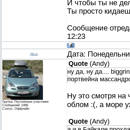
И чтобы ты не де
Ты просто кидаеш
Сообщение отред
12:23
Дата: Понедельник
Alkus
Quote
(
Andy
)
ну да, ну да.... bigg
портвейна массандров
Ну это смотря на
Группа: Постоянные участники
облом :(, а море 
Сообщений:
1486
Статус:
Оффлайн
Quote
(
Andy
)
а и в Байкале прохла