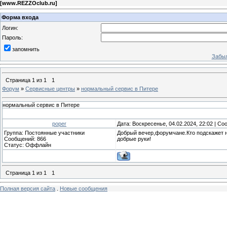
[
www.REZZOclub.ru
]
Форма входа
Логин:
Пароль:
запомнить
Забыл
Страница
1
из
1
1
Форум
»
Сервисные центры
»
нормальный сервис в Питере
нормальный сервис в Питере
poper
Дата: Воскресенье, 04.02.2024, 22:02 | С
Группа: Постоянные участники
Добрый вечер,форумчане.Кто подскажет н
Сообщений:
866
добрые руки!
Статус:
Оффлайн
Страница
1
из
1
1
Полная версия сайта
.
Новые сообщения