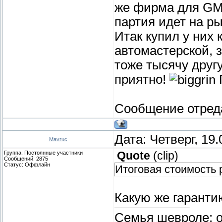
же фирма для GM 
партия идет на ры
Итак купил у них 
автомастерской, 
тоже тысячу друг
приятно!
Сообщение отред
Дата: Четверг, 19
Mavruc
Группа: Постоянные участники
Quote
(
clip
)
Сообщений:
2875
Статус:
Оффлайн
Итоговая стоимость 
Какую же гаранти
Семья шевроле: о