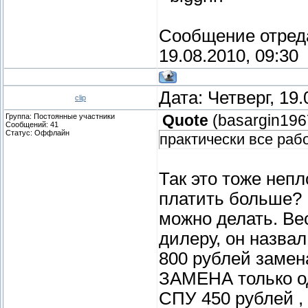
Сообщение отред
19.08.2010, 09:30
Дата: Четверг, 19
clip
Группа: Постоянные участники
Quote
(
basargin196
Сообщений:
41
Статус:
Оффлайн
практически все раб
Так это тоже неп
платить больше? 
можно делать. Ве
дилеру, он назва
800 рублей заме
ЗАМЕНА только од
СПУ 450 рублей , 