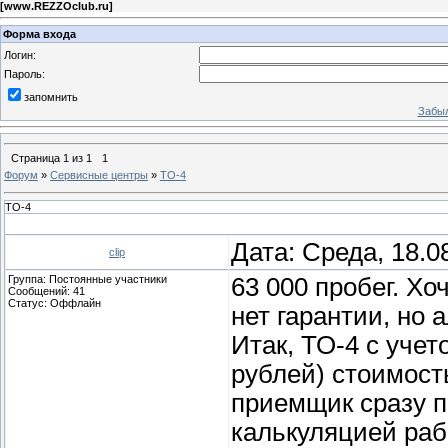
[
www.REZZOclub.ru
]
Форма входа
Логин:
Пароль:
запомнить
Забыл
Страница
1
из
1
1
Форум
»
Сервисные центры
»
ТО-4
ТО-4
Дата: Среда, 18.0
clip
Группа: Постоянные участники
63 000 пробег. Хо
Сообщений:
41
Статус:
Оффлайн
нет гарантии, но 
Итак, ТО-4 с учет
рублей) стоимост
приемщик сразу п
калькуляцией раб