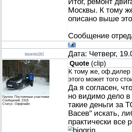
Итог, ремонт двиг
Москвы. К тому же
описано выше этог
Сообщение отред
Дата: Четверг, 19
basargin1967
Quote
(
clip
)
К тому же, оф.дилер
этого может того сто
Да я согласен, ч
но видимо дело в 
Группа: Постоянные участники
Сообщений:
2315
такие деньги за Т
Статус:
Оффлайн
Васев" искать, л
практически все 