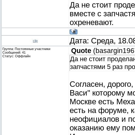
Да не стоит проде
вместе с запчаст
охреневают.
Дата: Среда, 18.0
clip
Группа: Постоянные участники
Quote
(
basargin196
Сообщений:
41
Статус:
Оффлайн
Да не стоит проделан
запчастями 5 раз пр
Согласен, дорого,
Васи" которому м
Москве есть Механ
есть на форуме, 
неофициалов и по
оказанию ему пом