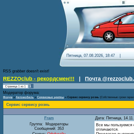
Пятница, 07.08.2026, 18:47 
RSS grabber doesn't exist!
REZZOclub - рекордсмен!!!
|
Почта @rezzoclub.
1
Страница
1
из
1
Модератор форума:
Nordic
Форум
»
Автомобиль
»
Сервисные центры
»
Сервис сервису рознь
(Собственные сроки гаран
Сервис сервису рознь
Fram
Дата: Пятница, 14.1
Группа:
Модераторы
Все мы пользуемся с
Сообщений:
353
отличаются.
Статус:
Оффлайн
Предлагаю выложить 