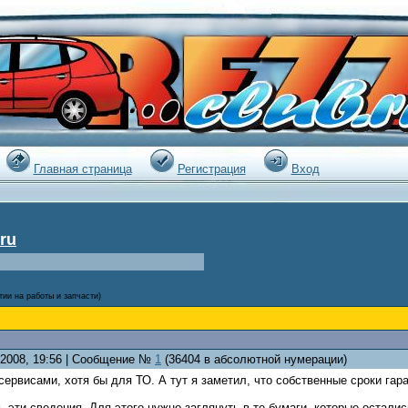
|
Главная страница
Регистрация
Вход
ru
тии на работы и запчасти)
1.2008, 19:56 | Сообщение №
1
(36404 в абсолютной нумерации)
ервисами, хотя бы для ТО. А тут я заметил, что собственные сроки гар
эти сведения. Для этого нужно заглянуть в те бумаги, которые остали