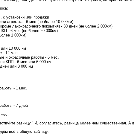
лось:
с. с установки или продажи
или агрегата - 6 мес.(не более 10 000км)
(кроме лакокрасочного покрытия) - 30 дней (не более 2 000км)
ЛКП - 6 мес.(не более 20 000км)
 более 1 000км)
. или 10 000 км
 - 12 мес.
ые и окрасочные работы - 6 мес.
я и КПП - 6 мес или 6 000 км
 дней или 3 000 км
работы - 1 мес.
работы - 7 дней
.
 мес.
вствуйте разницу." И, согласитесь, разница более чем существенная. А 
едём всё в общую таблицу.