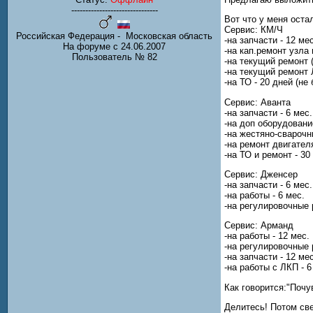
-------------------------------
Вот что у меня оста
Сервис: КМ/Ч
Российская Федерация - Московская область
-на запчасти - 12 ме
На форуме с 24.06.2007
-на кап.ремонт узла 
Пользователь № 82
-на текущий ремонт 
-на текущий ремонт 
-на ТО - 20 дней (не
Сервис: Аванта
-на запчасти - 6 мес
-на доп оборудование
-на жестяно-сварочн
-на ремонт двигател
-на ТО и ремонт - 30
Сервис: Дженсер
-на запчасти - 6 мес.
-на работы - 6 мес.
-на регулировочные 
Сервис: Арманд
-на работы - 12 мес.
-на регулировочные 
-на запчасти - 12 мес
-на работы с ЛКП - 6
Как говорится:"Почу
Делитесь! Потом св