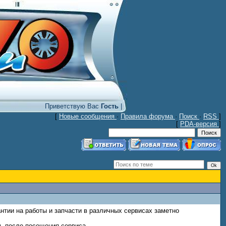
Приветствую Вас
Гость
|
[
Новые сообщения
·
Правила форума
·
Поиск
·
RSS
]
[
PDA-версия
]
антии на работы и запчасти в различных сервисах заметно
сь после посещения сервиса.