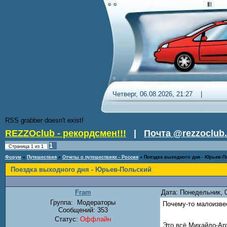
Четверг, 06.08.2026, 21:27 
RSS grabber doesn't exist!
REZZOclub - рекордсмен!!!
|
Почта @rezzoclub.
1
Страница
1
из
1
Форум
»
Путешествия
»
Отчеты о путешествиях - Россия
»
Поездка выходного дня - Юрьев-П
Поездка выходного дня - Юрьев-Польский
Fram
Дата: Понедельник, 
Группа:
Модераторы
Почему-то малоизвес
Сообщений:
353
Статус:
Оффлайн
Это всё Михайло-Ар
-------------------------------