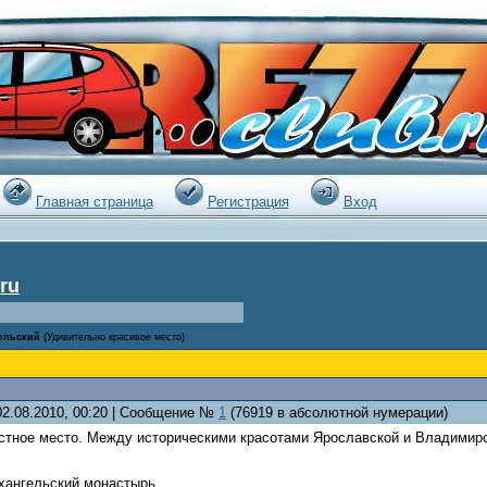
|
Главная страница
Регистрация
Вход
ru
ольский
(Удивительно красивое место)
02.08.2010, 00:20 | Сообщение №
1
(76919 в абсолютной нумерации)
тное место. Между историческими красотами Ярославской и Владимирско
хангельский монастырь