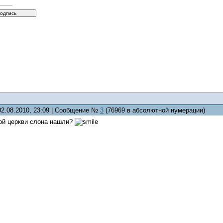
02.08.2010, 23:09 | Сообщение №
3
(76969 в абсолютной нумерации)
кой церкви слона нашли?