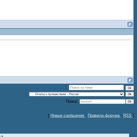
Поиск:
[
Новые сообщения
·
Правила форума
·
RSS
]