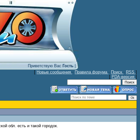
Приветствую Вас
Гость
|
[
Новые сообщения
·
Правила форума
·
Поиск
·
RSS
]
[
PDA-версия
]
й обл. есть и такой городок.