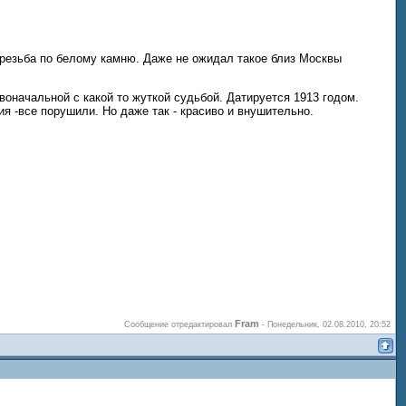
я резьба по белому камню. Даже не ожидал такое близ Москвы
оначальной с какой то жуткой судьбой. Датируется 1913 годом.
я -все порушили. Но даже так - красиво и внушительно.
Fram
Сообщение отредактировал
-
Понедельник, 02.08.2010, 20:52