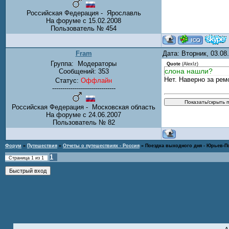
Российская Федерация - Ярославль
На форуме с 15.02.2008
Пользователь № 454
Fram
Дата: Вторник, 03.0
Группа:
Модераторы
Quote
(
AlexIz
)
слона нашли?
Сообщений:
353
Нет. Наверно за рем
Статус:
Оффлайн
-------------------------------
Российская Федерация - Московская область
На форуме с 24.06.2007
Пользователь № 82
Форум
»
Путешествия
»
Отчеты о путешествиях - Россия
»
Поездка выходного дня - Юрьев-П
1
Страница
1
из
1