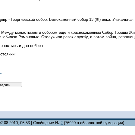
вр - Георгиевский собор. Белокаменный собор 13 (!!!) века. Уникальна
ё. Между монастырём и собором ещё и краснокаменный Собор Троицы Жив
о юбилею Романовых. Отслужили разок службу, а потом война, революци
монастырь и два собора.
стоянки:
.
02.08.2010, 06:53 | Сообщение №
2
(76920 в абсолютной нумерации)