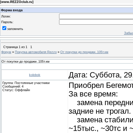
[
www.REZZOclub.ru
]
Форма входа
Логин:
Пароль:
запомнить
Забыл
Страница
1
из
1
1
Форум
»
Покупка автомобиля Rezzo
»
От покупки до продажи..105т.км
От покупки до продажи..105т.км
Дата: Суббота, 29
kolobok
Группа: Постоянные участники
Приобрел Бегемот
Сообщений:
4
Статус:
Оффлайн
За все время:
замена передних
задние не трогал.
замена стабилиз
~15тыс., ~30тс и 