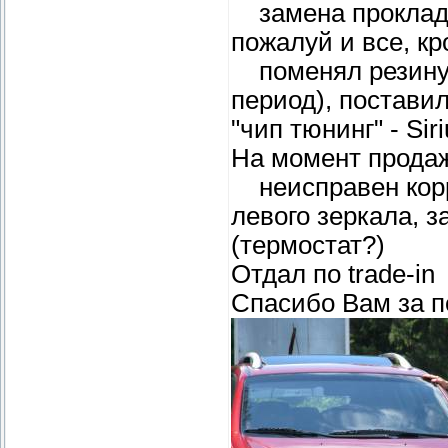
замена прокладк
пожалуй и все, кр
поменял резину н
период), постави
"чип тюнинг" - Si
На момент прода
неисправен корре
левого зеркала, 
(термостат?)
Отдал по trade-in
Спасибо Вам за 