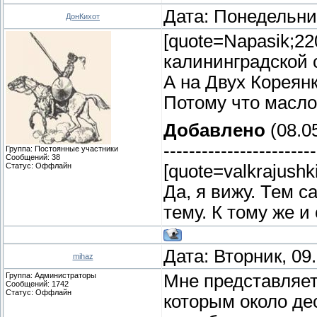
Дата: Понедельник
ДонКихот
[quote=Napasik;2
калининградской с
А на Двух Кореянк
Потому что масло
Добавлено
(08.05
------------------------
Группа: Постоянные участники
Сообщений:
38
Статус:
Оффлайн
[quote=valkrajushk
Да, я вижу. Тем с
тему. К тому же и
Дата: Вторник, 09
mihaz
Группа: Администраторы
Мне представляет
Сообщений:
1742
Статус:
Оффлайн
которым около дес