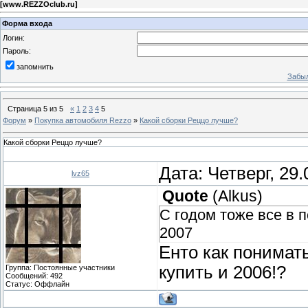
[
www.REZZOclub.ru
]
Форма входа
Логин:
Пароль:
запомнить
Забыл
Страница
5
из
5
«
1
2
3
4
5
Форум
»
Покупка автомобиля Rezzo
»
Какой сборки Реццо лучше?
Какой сборки Реццо лучше?
Дата: Четверг, 29
lvz65
Quote
(
Alkus
)
C годом тоже все в п
2007
Енто как понимат
купить и 2006!?
Группа: Постоянные участники
Сообщений:
492
Статус:
Оффлайн