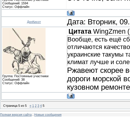
Сообщений:
1594
Статус:
Оффлайн
Дата: Вторник, 09
ДонКихот
Цитата
WingZmen
(
Вообще, есть ещё сб
отличаются качество
украинские такумы т
климат лучше и соле
Ржавеют скорее вс
Группа: Постоянные участники
дороги морской во
Сообщений:
38
Статус:
Оффлайн
кузовном ремонте
Страница
5
из
5
«
1
2
3
4
5
Полная версия сайта
.
Новые сообщения