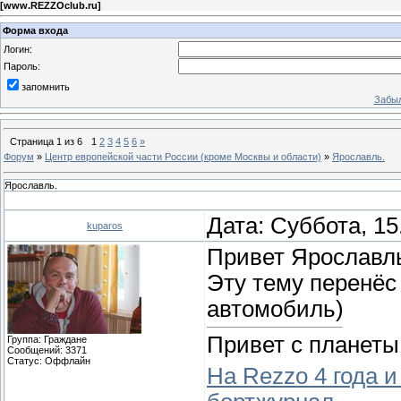
[
www.REZZOclub.ru
]
Форма входа
Логин:
Пароль:
запомнить
Забыл
Страница
1
из
6
1
2
3
4
5
6
»
Форум
»
Центр европейской части России (кроме Москвы и области)
»
Ярославль.
Ярославль.
Дата: Суббота, 15
kuparos
Привет Ярославл
Эту тему перенёс 
автомобиль)
Привет с планеты
Группа: Граждане
Сообщений:
3371
Статус:
Оффлайн
На Rezzo 4 года и