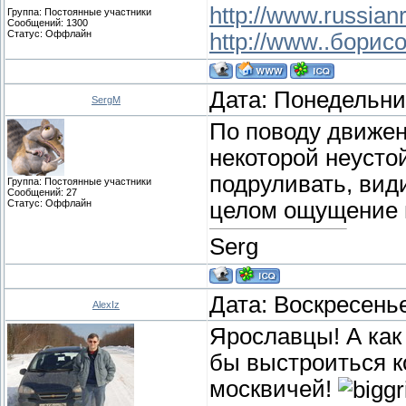
http://www.russianr
Группа: Постоянные участники
Сообщений:
1300
Статус:
Оффлайн
http://www..борис
Дата: Понедельник
SergM
По поводу движен
некоторой неусто
подруливать, вид
Группа: Постоянные участники
Сообщений:
27
Статус:
Оффлайн
целом ощущение 
Serg
Дата: Воскресенье
AlexIz
Ярославцы! А как 
бы выстроиться к
москвичей!