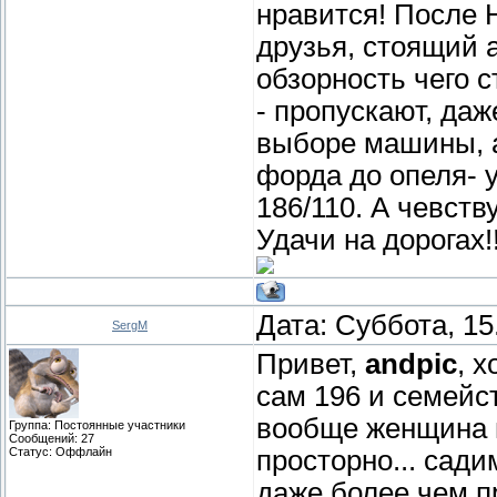
нравится! После Н
друзья, стоящий 
обзорность чего с
- пропускают, даж
выборе машины, а
форда до опеля- 
186/110. А чевст
Удачи на дорогах!!
Дата: Суббота, 15
SergM
Привет,
andpic
, 
сам 196 и семейст
вообще женщина 
Группа: Постоянные участники
Сообщений:
27
Статус:
Оффлайн
просторно... сади
даже более чем п