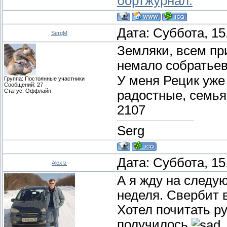
бортжурнал.
Дата: Суббота, 15
SergM
Земляки, всем пр
немало собратье
У меня Рецик уже
Группа: Постоянные участники
Сообщений:
27
Статус:
Оффлайн
радостные, семья 
2107
Serg
Дата: Суббота, 15
AlexIz
А я жду на следу
неделя. Свербит в
Хотел почитать ру
получилось