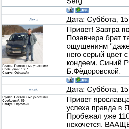
Serg
Дата: Суббота, 15
AlexIz
Привет! Завтра п
Позавчера брат т
ощущениям "даже 
него серый цвет с
кондеем. Синий Р
Группа: Постоянные участники
Б.Фёдоровской.
Сообщений:
1607
Статус:
Оффлайн
Дата: Суббота, 15
andpic
Группа: Постоянные участники
Привет ярославцам
Сообщений:
89
Статус:
Оффлайн
успеха правда в 
Пробежал уже 110
нехочется. ВААЩЕ