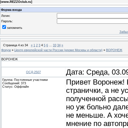
[
www.REZZOclub.ru
]
Форма входа
Логин:
Пароль:
запомнить
Забыл
Страница
4
из
34
«
1
2
3
4
5
6
…
33
34
»
Форум
»
Центр европейской части России (кроме Москвы и области)
»
ВОРОНЕЖ
ВОРОНЕЖ
Дата: Среда, 03.0
ОСД-2507
Группа: Постоянные участники
Привет Воронеж! 
Сообщений:
373
Статус:
Оффлайн
странички, а не у
полученной рассы
но уж больно дале
не меньше. А хоч
мнение по автопр