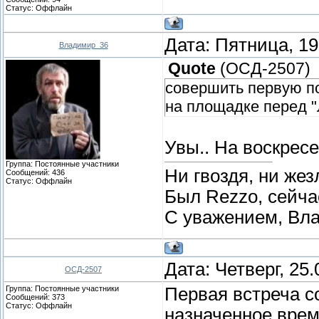
Статус:
Оффлайн
Дата: Пятница, 19
Владимир_36
Quote
(
ОСД-2507
)
совершить первую по
на площадке перед 
Увы.. На воскресе
Группа: Постоянные участники
Ни гвоздя, ни жез
Сообщений:
436
Статус:
Оффлайн
Был Rezzo, сейчас
С уважением, Вл
Дата: Четверг, 25
ОСД-2507
Группа: Постоянные участники
Первая встреча с
Сообщений:
373
Статус:
Оффлайн
назначенное врем