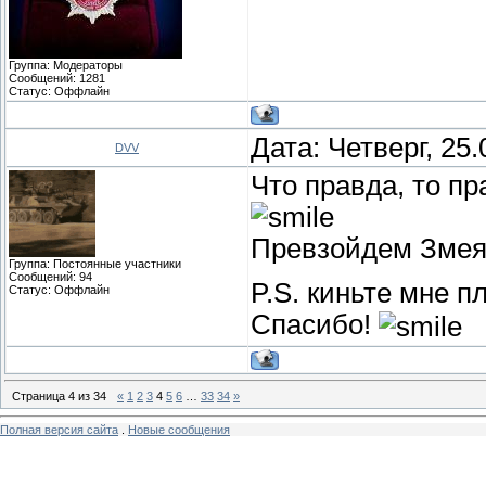
Группа: Модераторы
Сообщений:
1281
Статус:
Оффлайн
Дата: Четверг, 25
DVV
Что правда, то пр
Превзойдем Змея 
Группа: Постоянные участники
Сообщений:
94
P.S. киньте мне п
Статус:
Оффлайн
Спасибо!
Страница
4
из
34
«
1
2
3
4
5
6
…
33
34
»
Полная версия сайта
.
Новые сообщения