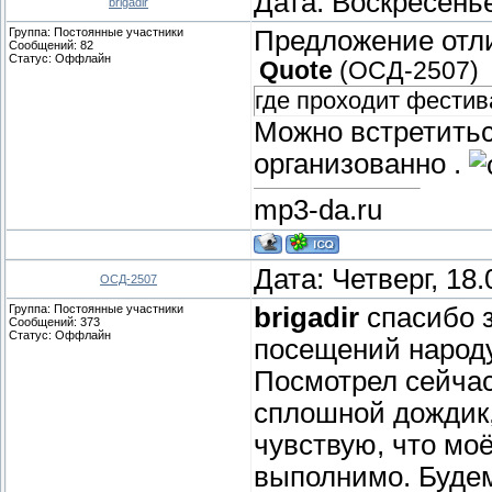
Дата: Воскресенье
brigadir
Группа: Постоянные участники
Предложение отли
Сообщений:
82
Статус:
Оффлайн
Quote
(
ОСД-2507
)
где проходит фестив
Можно встретиться
организованно .
mp3-da.ru
Дата: Четверг, 18
ОСД-2507
Группа: Постоянные участники
brigadir
спасибо з
Сообщений:
373
Статус:
Оффлайн
посещений народу 
Посмотрел сейчас 
сплошной дождик,
чувствую, что мо
выполнимо. Буде