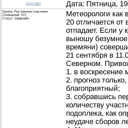
Дата: Пятница, 19
ОСД-2507
Группа: Постоянные участники
Метеорологи как в
Сообщений:
373
Статус:
Оффлайн
20 отличается от
отпадает. Если у к
выношу безумное 
времяни) соверши
21 сентября в 11.
Северном. Привож
1. в воскресение
2. прогноз только
благоприятный;
3. собравшись пе
количеству участ
подоплека, как о
неудаче сборов л