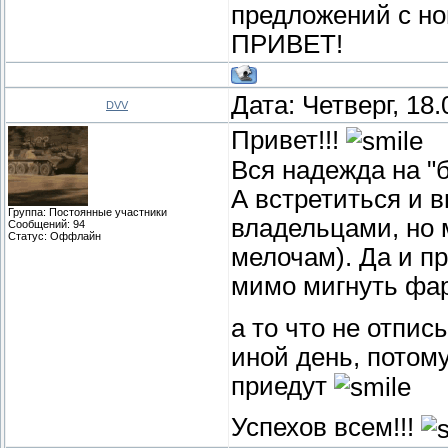
предложений с но
ПРИВЕТ!
Дата: Четверг, 18
DVV
Привет!!!
Вся надежда на "б
А встретиться и 
Группа: Постоянные участники
владельцами, но 
Сообщений:
94
Статус:
Оффлайн
мелочам). Да и п
мимо мигнуть фар
а то что не отпис
иной день, потому
приедут
Успехов всем!!!