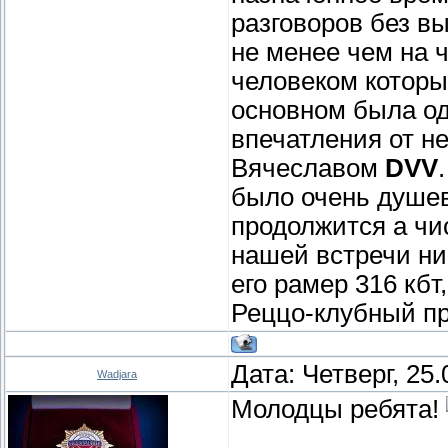
разговоров без вы
не менее чем на ч
человеком которы
основном была од
впечатления от н
Вячеславом
DVV
было очень душев
продолжится а чи
нашей встречи ник
его рамер 316 кбт
Реццо-клубный п
Дата: Четверг, 25
Wadjara
Молодцы ребята!