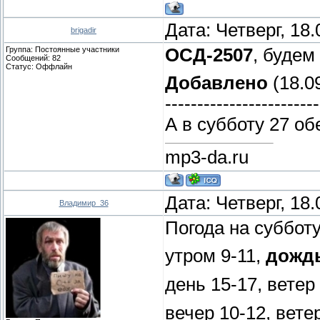
Дата: Четверг, 18
brigadir
Группа: Постоянные участники
ОСД-2507
, будем
Сообщений:
82
Статус:
Оффлайн
Добавлено
(18.09
------------------------
А в субботу 27 об
mp3-da.ru
Дата: Четверг, 18
Владимир_36
Погода на субботу
утром 9-11,
дожд
день 15-17, ветер
вечер 10-12, вете