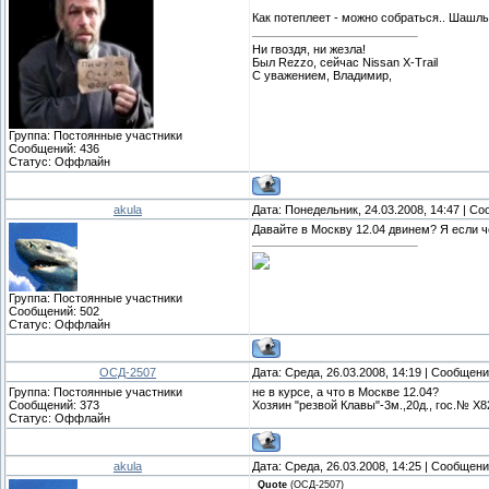
Как потеплеет - можно собраться.. Шашлы
Ни гвоздя, ни жезла!
Был Rezzo, сейчас Nissan X-Trail
С уважением, Владимир,
Группа: Постоянные участники
Сообщений:
436
Статус:
Оффлайн
akula
Дата: Понедельник, 24.03.2008, 14:47 | С
Давайте в Москву 12.04 двинем? Я если ч
Группа: Постоянные участники
Сообщений:
502
Статус:
Оффлайн
ОСД-2507
Дата: Среда, 26.03.2008, 14:19 | Сообщен
Группа: Постоянные участники
не в курсе, а что в Москве 12.04?
Сообщений:
373
Хозяин "резвой Клавы"-3м.,20д., гос.№ Х8
Статус:
Оффлайн
akula
Дата: Среда, 26.03.2008, 14:25 | Сообщен
Quote
(
ОСД-2507
)