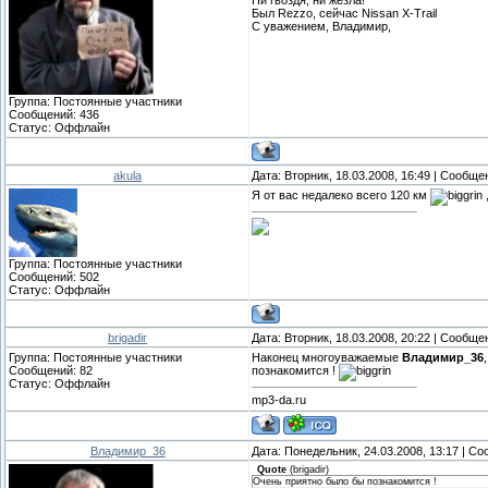
Ни гвоздя, ни жезла!
Был Rezzo, сейчас Nissan X-Trail
С уважением, Владимир,
Группа: Постоянные участники
Сообщений:
436
Статус:
Оффлайн
akula
Дата: Вторник, 18.03.2008, 16:49 | Сообщ
Я от вас недалеко всего 120 км
Группа: Постоянные участники
Сообщений:
502
Статус:
Оффлайн
brigadir
Дата: Вторник, 18.03.2008, 20:22 | Сообщ
Группа: Постоянные участники
Наконец многоуважаемые
Владимир_36
Сообщений:
82
познакомится !
Статус:
Оффлайн
mp3-da.ru
Владимир_36
Дата: Понедельник, 24.03.2008, 13:17 | С
Quote
(
brigadir
)
Очень приятно было бы познакомится !