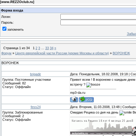
[
www.REZZOclub.ru
]
Форма входа
Логин:
Пароль:
запомнить
Забыл
Страница
1
из
34
1
2
3
…
33
34
»
Форум
»
Центр европейской части России (кроме Москвы и области)
»
ВОРОНЕЖ
ВОРОНЕЖ
brigadir
Дата: Понедельник, 18.02.2008, 19:18 | С
Группа: Постоянные участники
Привет всем ! В воронеже с каждым днем
Сообщений:
82
встречу ?
Статус:
Оффлайн
mp3-da.ru
fess24
Дата: Вторник, 11.03.2008, 13:48 | Сообще
Группа: Заблокированные
Ожидаю Рецика со дня на день
Ве
Сообщений:
2
Статус:
Оффлайн