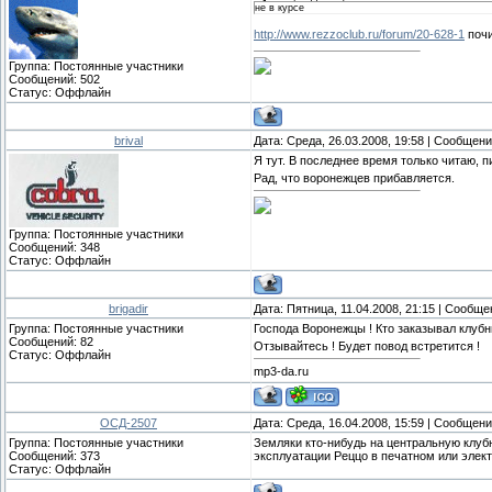
не в курсе
http://www.rezzoclub.ru/forum/20-628-1
поч
Группа: Постоянные участники
Сообщений:
502
Статус:
Оффлайн
brival
Дата: Среда, 26.03.2008, 19:58 | Сообщен
Я тут. В последнее время только читаю, 
Рад, что воронежцев прибавляется.
Группа: Постоянные участники
Сообщений:
348
Статус:
Оффлайн
brigadir
Дата: Пятница, 11.04.2008, 21:15 | Сообщ
Группа: Постоянные участники
Господа Воронежцы ! Кто заказывал клубн
Сообщений:
82
Отзывайтесь ! Будет повод встретится !
Статус:
Оффлайн
mp3-da.ru
ОСД-2507
Дата: Среда, 16.04.2008, 15:59 | Сообщен
Группа: Постоянные участники
Земляки кто-нибудь на центральную клуб
Сообщений:
373
эксплуатации Реццо в печатном или элект
Статус:
Оффлайн