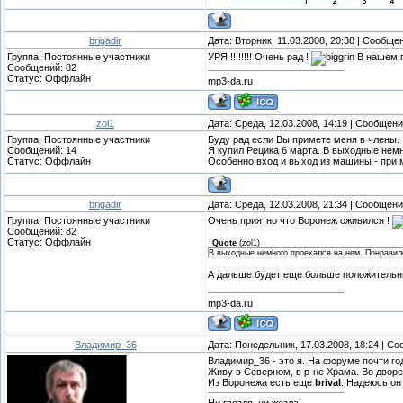
brigadir
Дата: Вторник, 11.03.2008, 20:38 | Сообще
Группа: Постоянные участники
УРЯ !!!!!!!! Очень рад !
В нашем п
Сообщений:
82
Статус:
Оффлайн
mp3-da.ru
zol1
Дата: Среда, 12.03.2008, 14:19 | Сообщен
Группа: Постоянные участники
Буду рад если Вы примете меня в члены.
Сообщений:
14
Я купил Рецика 6 марта. В выходные нем
Статус:
Оффлайн
Особенно вход и выход из машины - при 
brigadir
Дата: Среда, 12.03.2008, 21:34 | Сообщен
Группа: Постоянные участники
Очень приятно что Воронеж оживился !
Сообщений:
82
Статус:
Оффлайн
Quote
(
zol1
)
В выходные немного проехался на нем. Понравил
А дальше будет еще больше положительн
mp3-da.ru
Владимир_36
Дата: Понедельник, 17.03.2008, 18:24 | С
Владимир_36 - это я. На форуме почти го
Живу в Северном, в р-не Храма. Во двор
Из Воронежа есть еще
brival
. Надеюсь он