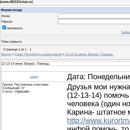
[
www.REZZOclub.ru
]
Форма входа
Логин:
Пароль:
запомнить
Забыл
Тема закрыта
Страница
1
из
1
1
Форум
»
Санкт-Петербург и окрестности
»
12-13-14 июня. Вопрос. Помощь.
12-13-14 июня. Вопрос. Помощь.
Дата: Понедельник
patinq
Группа: Постоянные участники
Друзья мои нужна
Сообщений:
37
Статус:
Оффлайн
(12-13-14) помочь
человека (один н
Карина- штатное м
http://www.kurortm
инфой помочь, то