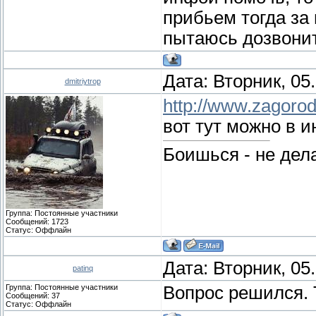
прибьем тогда за
пытаюсь дозвонить
Дата: Вторник, 05
dmitriytrop
http://www.zagorod
вот тут можно в 
Боишься - не дела
Группа: Постоянные участники
Сообщений:
1723
Статус:
Оффлайн
Дата: Вторник, 05
patinq
Группа: Постоянные участники
Вопрос решился. 
Сообщений:
37
Статус:
Оффлайн