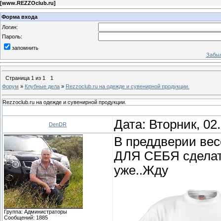
[
www.REZZOclub.ru
]
Форма входа
Логин:
Пароль:
запомнить
Забыл
Страница
1
из
1
1
Форум
»
Клубные дела
»
Rezzoclub.ru на одежде и сувенирной продукции.
Rezzoclub.ru на одежде и сувенирной продукции.
Дата: Вторник, 02
DenDR
В преддверии вес
ДЛЯ СЕБЯ сделат
уже..Жду
Группа: Администраторы
Сообщений:
1885