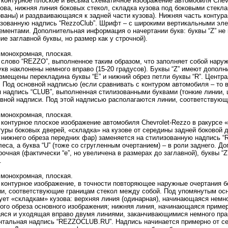
контурное плоское и весьма схематичное изображение автомобиля Chevr
ова, нижняя линия боковых стекол, складка кузова под боковыми стекл
ваны) и раздваивающаяся к задней части кузова). Нижняя часть контура
изованную надпись “RezzoClub”. Шрифт – с широкими вертикальными эле
ментами. Дополнительная информация о начертании букв: буквы “Z” не 
ие заглавной буквы, но размер как у строчной).
 монохромная, плоская.
слово “REZZO”, выполненное таким образом, что заполняет собой наруж
кв наклонены немного вправо (15-20 градусов). Буквы “Z” имеют допол
змещены перекладина буквы “E” и нижний обрез петли буквы “R”. Центр
 Под основной надписью (если сравнивать с контуром автомобиля – то 
 надпись “CLUB”, выполненная стилизованными буквами (тонкие линии, 
овной надписи. Под этой надписью располагаются линии, соответствующ
 монохромная, плоская.
контурное плоское изображение автомобиля Chevrolet-Rezzo в ракурсе «
туры боковых дверей, «складка» на кузове от середины задней боковой 
 нижнего обреза передних фар) заменяется на стилизованную надпись “R
леса, а буква “U” (тоже со сгругленным очертанием) – в роли заднего. Д
рочная (фактически “e”, но увеличена в размерах до заглавной), буквы 
.
 монохромная, плоская.
контурное изображение, в точности повторяющее наружные очертания бо
ии, соответствующие границам стекол между собой. Под упомянутым ос
ует «складкам» кузова: верхняя линия (одинарная), начинающаяся немн
ого обреза основного изображения; нижняя линия, начинающаяся пример
яся и уходящая вправо двумя линиями, заканчивающимися немного прав
нтальная надпись “REZZOCLUB.RU”. Надпись начинается примерно от сер