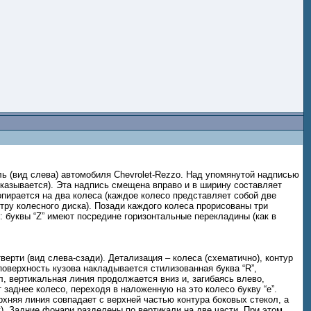
ль (вид слева) автомобиля Chevrolet-Rezzo. Над упомянутой надписью
казывается). Эта надпись смещена вправо и в ширину составляет
пирается на два колеса (каждое колесо представляет собой две
ру колесного диска). Позади каждого колеса прорисованы три
 буквы “Z” имеют посредине горизонтальные перекладины (как в
ерти (вид слева-сзади). Детализация – колеса (схематично), контур
поверхность кузова накладывается стилизованная буква “R”,
л, вертикальная линия продолжается вниз и, загибаясь влево,
заднее колесо, переходя в наложенную на это колесо букву “e”.
хняя линия совпадает с верхней частью контура боковых стекол, а
). Задние фонари разделены по вертикали на две части. При этом