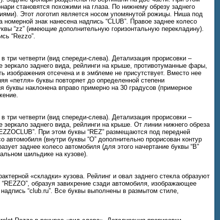
онари становятся похожими на глаза. По нижнему обрезу заднего
иями). Этот логотип является носом упомянутой рожицы. Ниша под
а номерной знак нанесена надпись “CLUB”. Правое заднее колесо
уквы “zz” (имеющие дополнительную горизонтальную перекладину).
ись “Rezzo”.
в три четверти (вид спереди-слева). Детализация прорисовки –
е зеркало заднего вида, рейлинги на крыше, противотуманные фары,
ть изображения отсечена и в эмблеме не присутствует. Вместо нее
яя «петля» буквы повторяет до определенной степени
ия буквы наклонена вправо примерно на 30 градусов (примерное
жение.
в три четверти (вид спереди-слева). Детализация прорисовки –
е зеркало заднего вида, рейлинги на крыше. От линии нижнего обреза
REZZOCLUB”. При этом буквы “REZ” размещаются под передней
есо автомобиля (внутри буквы “O” дополнительно прорисован контур
азует заднее колесо автомобиля (для этого начертание буквы “B”
нальном шильдике на кузове).
рактерной «складки» кузова. Рейлинг и овал заднего стекла образуют
ь “REZZO”, образуя завихрение сзади автомобиля, изображающее
надпись “club.ru”. Все буквы выполнены в размытом стиле,