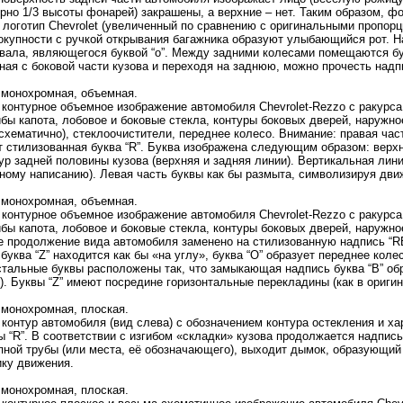
рно 1/3 высоты фонарей) закрашены, а верхние – нет. Таким образом, ф
логотип Chevrolet (увеличенный по сравнению с оригинальными пропорц
окупности с ручкой открывания багажника образуют улыбающийся рот. Н
овала, являющегося буквой “o”. Между задними колесами помещаются б
ная с боковой части кузова и переходя на заднюю, можно прочесть надп
 монохромная, объемная.
контурное объемное изображение автомобиля Chevrolet-Rezzo с ракурса 
бы капота, лобовое и боковые стекла, контуры боковых дверей, наружно
схематично), стеклоочистители, переднее колесо. Внимание: правая час
 стилизованная буква “R”. Буква изображена следующим образом: верхн
р задней половины кузова (верхняя и задняя линии). Вертикальная лин
ному написанию). Левая часть буквы как бы размыта, символизируя дви
 монохромная, объемная.
контурное объемное изображение автомобиля Chevrolet-Rezzo с ракурса 
бы капота, лобовое и боковые стекла, контуры боковых дверей, наружно
е продолжение вида автомобиля заменено на стилизованную надпись “
буква “Z” находится как бы «на углу», буква “O” образует переднее кол
стальные буквы расположены так, что замыкающая надпись буква “B” обр
). Буквы “Z” имеют посредине горизонтальные перекладины (как в ориги
 монохромная, плоская.
контур автомобиля (вид слева) с обозначением контура остекления и ха
 “R”. В соответствии с изгибом «складки» кузова продолжается надпис
ной трубы (или места, её обозначающего), выходит дымок, образующий 
ку движения.
 монохромная, плоская.