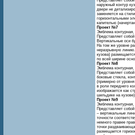
Представляет собой 
наружный контур куз
двери не детализиро
заменяется на стил
горизонтальными эле
капителью (начертан
Проект №7
Эмблема контурная,
Представляет собой 
Вертикальные оси бу
На том же уровне ра
неразрывную линию.
кузова) размещается
по всей ширине осн
Проект №8
Эмблема контурная,
Представляет собой 
боковые стекла, кон
(примерно от уровня
в роли переднего ко
изображается как ст
шильдике на кузове)
Проект №9
Эмблема контурная,
Представляет собой 
– вертикальные лин
точности соответств
немного правее прав
точки раздваивающа
размещается горизо