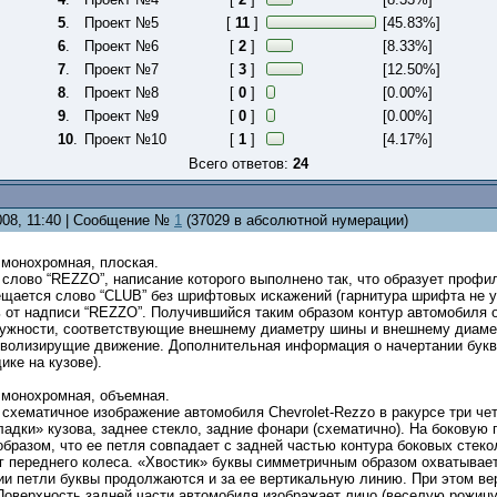
5
.
Проект №5
[
11
]
[45.83%]
6
.
Проект №6
[
2
]
[8.33%]
7
.
Проект №7
[
3
]
[12.50%]
8
.
Проект №8
[
0
]
[0.00%]
9
.
Проект №9
[
0
]
[0.00%]
10
.
Проект №10
[
1
]
[4.17%]
Всего ответов:
24
2008, 11:40 | Сообщение №
1
(37029 в абсолютной нумерации)
 монохромная, плоская.
слово “REZZO”, написание которого выполнено так, что образует профи
ещается слово “CLUB” без шрифтовых искажений (гарнитура шрифта не у
 от надписи “REZZO”. Получившийся таким образом контур автомобиля о
ружности, соответствующие внешнему диаметру шины и внешнему диамет
мволизирущие движение. Дополнительная информация о начертании букв:
ке на кузове).
 монохромная, объемная.
схематичное изображение автомобиля Chevrolet-Rezzo в ракурсе три четв
ладки» кузова, заднее стекло, задние фонари (схематично). На боковую 
бразом, что ее петля совпадает с задней частью контура боковых стеко
г переднего колеса. «Хвостик» буквы симметричным образом охватывает 
и петли буквы продолжаются и за ее вертикальную линию. При этом вер
Поверхность задней части автомобиля изображает лицо (веселую рожицу