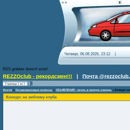
Четверг, 06.08.2026, 23:12 
RSS grabber doesn't exist!
REZZOclub - рекордсмен!!!
|
Почта @rezzoclub.
1
Страница
1
из
1
Форум
»
Организационные вопросы
»
ОБЪЯВЛЕНИЯ - читать в первую очередь
»
Конкурс н
Конкурс на эмблему клуба