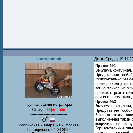
booroondook
Дата: Среда, 19.11.
Проект №1
Эмблема контурная,
Представляет собой 
горизонтально разм
примерно одну треть
концентрические ок
прямых отрезка, си
оригинальном шильди
Проект №2
Группа:
Администраторы
Эмблема контурная,
Статус:
Оффлайн
Представляет собой 
-------------------------------
боковых стекол, «ск
выполненная таким о
закручивается вокру
Российская Федерация - Москва
Горизонтальные лини
На форуме с 04.04.2007
нижняя – с нижней. 