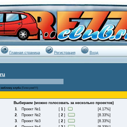
|
Главная страница
Регистрация
Вход
ru
а эмблему клуба
(Голосуем!!!!)
Выбираем (можно голосовать за несколько проектов)
1
.
Проект №1
[
1
]
[4.17%]
2
.
Проект №2
[
2
]
[8.33%]
3
.
Проект №3
[
2
]
[8.33%]
4
.
Проект №4
[
2
]
[8.33%]