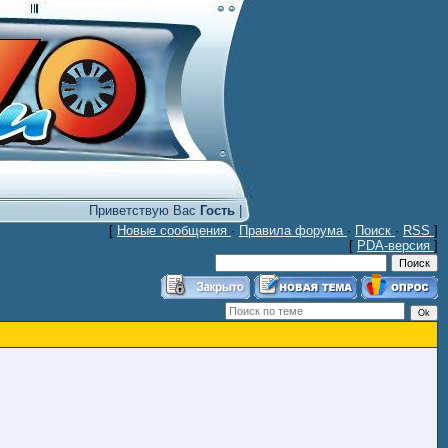
Приветствую Вас
Гость
|
[
Новые сообщения
·
Правила форума
·
Поиск
·
RSS
]
[
PDA-версия
]