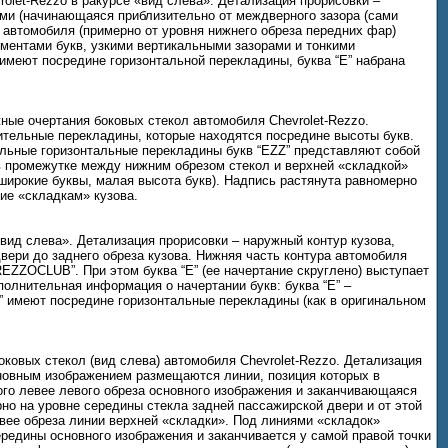
olet-Rezzo в ракурсе «вид слева». Детализация прорисовки –
ами (начинающаяся приблизительно от междверного зазора (сами
 автомобиля (примерно от уровня нижнего обреза передних фар)
ментами букв, узкими вертикальными зазорами и тонкими
имеют посредине горизонтальной перекладины, буква “E” набрана
ные очертания боковых стекол автомобиля Chevrolet-Rezzo.
нительные перекладины, которые находятся посредине высоты букв.
альные горизонтальные перекладины букв “EZZ” представляют собой
в промежутке между нижним обрезом стекол и верхней «складкой»
широкие буквы, малая высота букв). Надпись растянута равномерно
ие «складкам» кузова.
вид слева». Детализация прорисовки – наружный контур кузова,
двери до заднего обреза кузова. Нижняя часть контура автомобиля
EZZOCLUB”. При этом буква “E” (ее начертание скруглено) выступает
ополнительная информация о начертании букв: буква “E” –
“Z” имеют посредине горизонтальные перекладины (как в оригинальном
ковых стекол (вид слева) автомобиля Chevrolet-Rezzo. Детализация
новным изображением размещаются линии, позиция которых в
ого левее левого обреза основного изображения и заканчивающаяся
но на уровне середины стекла задней пассажирской двери и от этой
ее обреза линии верхней «складки». Под линиями «складок»
едины основного изображения и заканчивается у самой правой точки