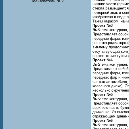
Пользователь № 2
нижние части (приме
стекла размещается 
номерной знак в сов
изображено в виде 
Таким образом, начи
Проект №3
Эмблема контурная,
Представляет собой 
передние фары, изги
решетка радиатора (
эмблему продолжает
отсутствующий конту
соответствие курсив
Проект №4
Эмблема контурная,
Представляет собой 
передние фары, изги
передних фар и ниж
частью автомобиля, 
колесного диска). О
несколько скруглено
Проект №5
Эмблема контурная,
Представляет собой 
верхнюю часть буквы
движение. Из выхлоп
отражающем динами
Проект №6
Эмблема контурная,